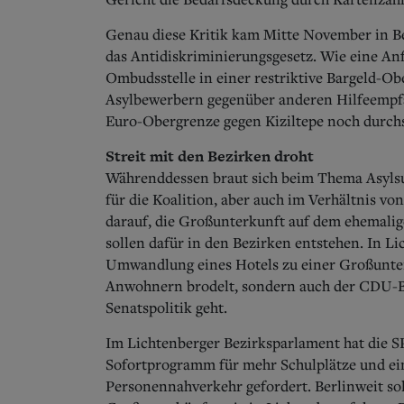
Genau diese Kritik kam Mitte November in Be
das Antidiskriminierungsgesetz. Wie eine Anfr
Ombudsstelle in einer restriktive Bargeld-O
Asylbewerbern gegenüber anderen Hilfeempfä
Euro-Obergrenze gegen Kiziltepe noch durchs
Streit mit den Bezirken droht
Währenddessen braut sich beim Thema Asylsuc
für die Koalition, aber auch im Verhältnis v
darauf, die Großunterkunft auf dem ehemalig
sollen dafür in den Bezirken entstehen. In Lic
Umwandlung eines Hotels zu einer Großunterk
Anwohnern brodelt, sondern auch der CDU-Be
Senatspolitik geht.
Im Lichtenberger Bezirksparlament hat die S
Sofortprogramm für mehr Schulplätze und ei
Personennahverkehr gefordert. Berlinweit sol