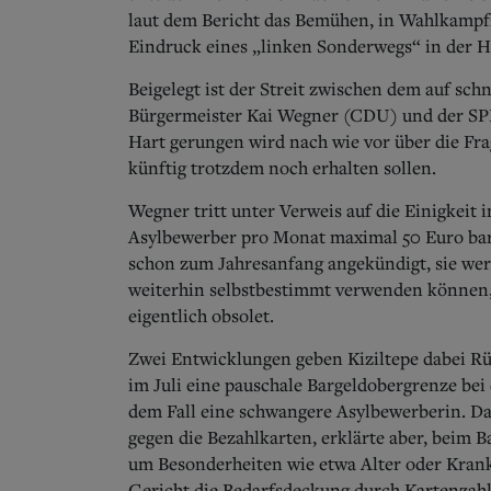
laut dem Bericht das Bemühen, in Wahlkampf
Eindruck eines „linken Sonderwegs“ in der H
Beigelegt ist der Streit zwischen dem auf s
Bürgermeister Kai Wegner (CDU) und der SPD
Hart gerungen wird nach wie vor über die Fra
künftig trotzdem noch erhalten sollen.
Wegner tritt unter Verweis auf die Einigkeit 
Asylbewerber pro Monat maximal 50 Euro bar
schon zum Jahresanfang angekündigt, sie werd
weiterhin selbstbestimmt verwenden können,
eigentlich obsolet.
Zwei Entwicklungen geben Kiziltepe dabei Rü
im Juli eine pauschale Bargeldobergrenze bei 
dem Fall eine schwangere Asylbewerberin. Da
gegen die Bezahlkarten, erklärte aber, beim B
um Besonderheiten wie etwa Alter oder Krankh
Gericht die Bedarfsdeckung durch Kartenzahlu