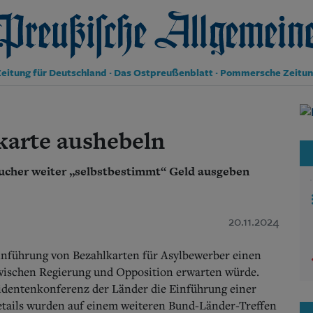
reußische Allgemeine Zeitung
eitung für Deutschland · Das Ostpreußenblatt · Pommersche Zeitu
Politik
Kultur
karte aushebeln
Wirtschaft
Panorama
lsucher weiter „selbstbestimmt“ Geld ausgeben
Gesellschaft
Leben
Geschichte
Ostpreußen
20.11.2024
Pommern
Berlin-Brandenburg
Einführung von Bezahlkarten für Asylbewerber einen
Schlesien
 zwischen Regierung und Opposition erwarten würde.
Danzig und Westpreußen
sidentenkonferenz der Länder die Einführung einer
Bücher
etails wurden auf einem weiteren Bund-Länder-Treffen