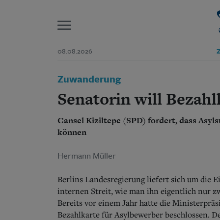
P
08.08.2026
Z
Start
Zuwanderung
Suchen und finden
Wer wir sind
Senatorin will Bezahl
Aktuelle Ausgabe
Abonnenten-Login
Cansel Kiziltepe (SPD) fordert, dass Asy
Abonnent werden
Abo Prämien
können
Archiv
Mediadaten
Hermann Müller
Berlins Landesregierung liefert sich um die 
internen Streit, wie man ihn eigentlich nur
Bereits vor einem Jahr hatte die Ministerprä
Bezahlkarte für Asylbewerber beschlossen. D