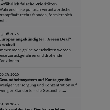
Gefährlich falsche Prioritäten
Während linke politisch Verantwortliche
krampfhaft rechts fahnden, formiert sich
auf...
05.08.2026
Europas angekündigter „Green Deal“
bröckelt
Immer mehr grüne Vorschriften werden
leise zurückgefahren und drohende
Sanktionen...
06.08.2026
Gesundheitssystem auf Kante genäht
Weniger Versorgung und Konzentration auf
weniger Standorte – die Gesundheit...
05.08.2026
Natur entdecken, Deutsch erleben