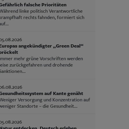
Gefährlich falsche Prioritäten
Während linke politisch Verantwortliche
krampfhaft rechts fahnden, formiert sich
auf...
05.08.2026
Europas angekündigter „Green Deal“
bröckelt
Immer mehr grüne Vorschriften werden
leise zurückgefahren und drohende
Sanktionen...
06.08.2026
Gesundheitssystem auf Kante genäht
Weniger Versorgung und Konzentration auf
weniger Standorte – die Gesundheit...
05.08.2026
Natur entdecken, Deutsch erleben