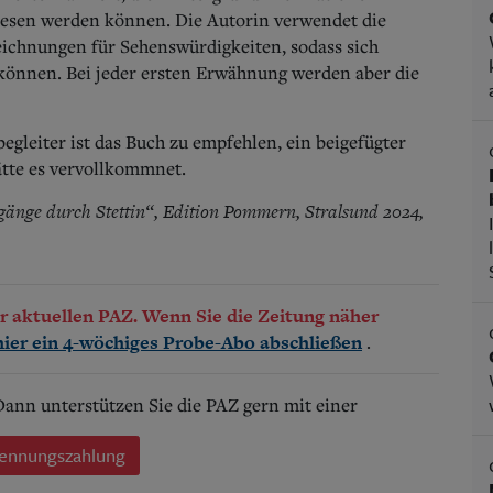
esen werden können. Die Autorin verwendet die
ichnungen für Sehenswürdigkeiten, sodass sich
 können. Bei jeder ersten Erwähnung werden aber die
begleiter ist das Buch zu empfehlen, ein beigefügter
tte es vervollkommnet.
gänge durch Stettin“, Edition Pommern, Stralsund 2024,
der aktuellen PAZ. Wenn Sie die Zeitung näher
.
hier ein 4-wöchiges Probe-Abo abschließen
 Dann unterstützen Sie die PAZ gern mit einer
ennungszahlung