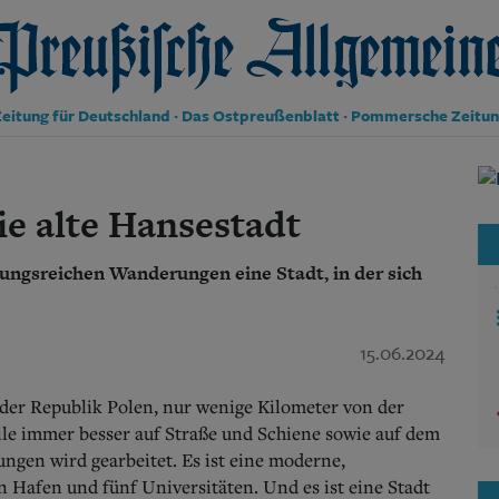
reußische Allgemeine Zeitung
eitung für Deutschland · Das Ostpreußenblatt · Pommersche Zeitu
Politik
Kultur
ie alte Hansestadt
Wirtschaft
Panorama
ungsreichen Wanderungen eine Stadt, in der sich
Gesellschaft
Leben
Geschichte
Ostpreußen
15.06.2024
Pommern
Berlin-Brandenburg
e der Republik Polen, nur wenige Kilometer von der
Schlesien
le immer besser auf Straße und Schiene sowie auf dem
Danzig und Westpreußen
gen wird gearbeitet. Es ist eine moderne,
Bücher
n Hafen und fünf Universitäten. Und es ist eine Stadt