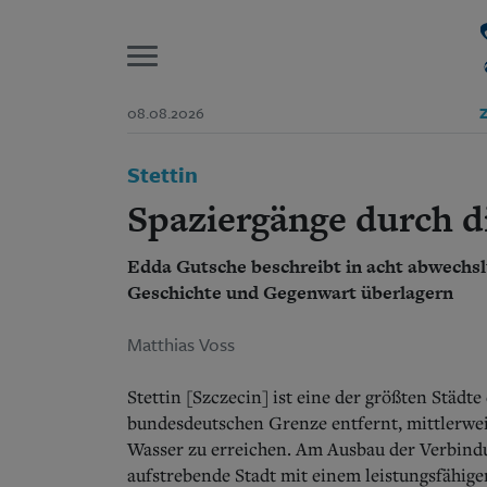
P
08.08.2026
Z
Start
Stettin
Suchen und finden
Wer wir sind
Spaziergänge durch d
Aktuelle Ausgabe
Abonnenten-Login
Edda Gutsche beschreibt in acht abwechsl
Abonnent werden
Abo Prämien
Geschichte und Gegenwart überlagern
Archiv
Mediadaten
Matthias Voss
Stettin [Szczecin] ist eine der größten Städt
bundesdeutschen Grenze entfernt, mittlerwei
Wasser zu erreichen.
Am Ausbau der Verbindun
aufstrebende Stadt mit einem leistungsfähige