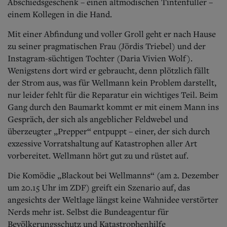
Aktuelle Ausgabe
Abschiedsgeschenk – einen altmodischen Tintenfüller –
Abonnenten-Login
einem Kollegen in die Hand.
Abonnent werden
Abo Prämien
Mit einer Abfindung und voller Groll geht er nach Hause
Archiv
zu seiner pragmatischen Frau (Jördis Triebel) und der
Mediadaten
Instagram-süchtigen Tochter (Daria Vivien Wolf).
Wenigstens dort wird er gebraucht, denn plötzlich fällt
Kontakt
der Strom aus, was für Wellmann kein Problem darstellt,
Impressum
nur leider fehlt für die Reparatur ein wichtiges Teil. Beim
Datenschutz
Gang durch den Baumarkt kommt er mit einem Mann ins
Gespräch, der sich als angeblicher Feldwebel und
überzeugter „Prepper“ entpuppt – einer, der sich durch
exzessive Vorratshaltung auf Katastrophen aller Art
vorbereitet. Wellmann hört gut zu und rüstet auf.
Die Komödie „Blackout bei Wellmanns“ (am 2. Dezember
um 20.15 Uhr im ZDF) greift ein Szenario auf, das
angesichts der Weltlage längst keine Wahnidee verstörter
Nerds mehr ist. Selbst die Bundeagentur für
Bevölkerungsschutz und Katastrophenhilfe