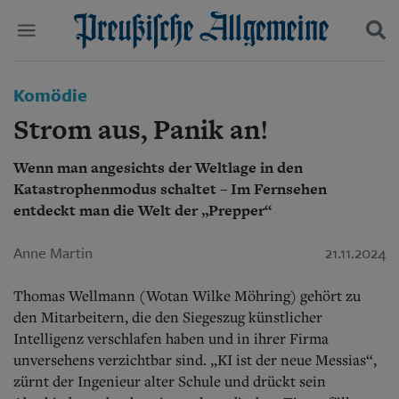
Politik
Komödie
Suchen und finden
Kultur
Strom aus, Panik an!
Wirtschaft
Panorama
Wenn man angesichts der Weltlage in den
Gesellschaft
Katastrophenmodus schaltet – Im Fernsehen
Leben
Geschichte
entdeckt man die Welt der „Prepper“
Ostpreußen
Pommern
Anne Martin
21.11.2024
Berlin-Brandenburg
Schlesien
Thomas Wellmann (Wotan Wilke Möhring) gehört zu
Danzig und Westpreußen
den Mitarbeitern, die den Siegeszug künstlicher
Bücher
Intelligenz verschlafen haben und in ihrer Firma
unversehens verzichtbar sind. „KI ist der neue Messias“,
Start
Wer wir sind
zürnt der Ingenieur alter Schule und drückt sein