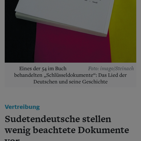
Aktuelle Ausgabe
Abonnenten-Login
Abonnent werden
Abo Prämien
Archiv
Mediadaten
Kontakt
Impressum
Datenschutz
Foto: imago/Steinach
Eines der 54 im Buch
behandelten „Schlüsseldokumente“: Das Lied der
Deutschen und seine Geschichte
Vertreibung
Sudetendeutsche stellen
wenig beachtete Dokumente
vor