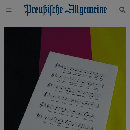
Politik
Suchen und finden
Kultur
Wirtschaft
Panorama
Gesellschaft
Leben
Geschichte
Ostpreußen
Pommern
Berlin-Brandenburg
Schlesien
Danzig und Westpreußen
Bücher
Start
Wer wir sind