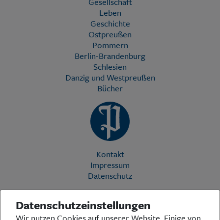
Gesellschaft
Leben
Geschichte
Ostpreußen
Pommern
Berlin-Brandenburg
Schlesien
Danzig und Westpreußen
Bücher
Kontakt
Impressum
Datenschutz
Datenschutzeinstellungen
Die Preußische Allgemeine Zeitung (PAZ) ist eine einzigartige Stimme
Wir nutzen Cookies auf unserer Website. Einige von
in der deutschen Medienlandschaft. Woche für Woche berichtet sie