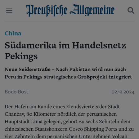
Politik
China
Suchen und finden
Kultur
Südamerika im Handelsnetz
Wirtschaft
Panorama
Pekings
Gesellschaft
Leben
Neue Seidenstraße – Nach Pakistan wird nun auch
Geschichte
Peru in Pekings strategisches Großprojekt integriert
Ostpreußen
Pommern
Bodo Bost
02.12.2024
Berlin-Brandenburg
Schlesien
Der Hafen am Rande eines Elendsviertels der Stadt
Danzig und Westpreußen
Bücher
Chancay, 80 Kilometer nördlich der peruanischen
Hauptstadt Lima gelegen, gehört zu sechs Zehnteln dem
Start
chinesischen Staatskonzern Cosco Shipping Ports und zu
Wer wir sind
vier Zehnteln dem peruanischen Unternehmen Volcan