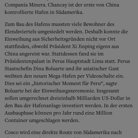
Aktuelle Ausgabe
Compania Minera. Chancay ist der erste von China
Abonnenten-Login
kontrollierte Hafen in Südamerika.
Abonnent werden
Abo Prämien
Zum Bau des Hafens mussten viele Bewohner des
Archiv
Elendsviertels umgesiedelt werden. Deshalb konnte die
Mediadaten
Einweihung aus Sicherheitsgründen nicht vor Ort
Kontakt
stattfinden, obwohl Präsident Xi Jinping eigens aus
Impressum
China angereist war. Stattdessen fand sie im
Datenschutz
Präsidentenpalast in Perus Hauptstadt Lima statt. Perus
Staatschefin Dina Boluarte und ihr asiatischer Gast
weihten den neuen Mega-Hafen per Videoschalte ein.
Dies sei ein „historischer Moment für Peru“, sagte
Boluarte bei der Einweihungszeremonie. Insgesamt
sollen umgerechnet dreieinhalb Milliarden US-Dollar in
den Bau der Hafenanlage investiert werden. In der ersten
Ausbauphase können pro Jahr rund eine Million
Container umgeschlagen werden.
Cosco wird eine direkte Route von Südamerika nach