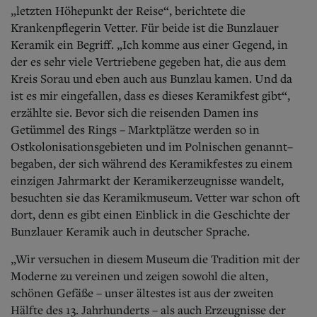
Aktuelle Ausgabe
„letzten Höhepunkt der Reise“, berichtete die
Abonnenten-Login
Krankenpflegerin Vetter. Für beide ist die Bunzlauer
Abonnent werden
Keramik ein Begriff. „Ich komme aus einer Gegend, in
Abo Prämien
der es sehr viele Vertriebene gegeben hat, die aus dem
Archiv
Mediadaten
Kreis Sorau und eben auch aus Bunzlau kamen. Und da
ist es mir eingefallen, dass es dieses Keramikfest gibt“,
Kontakt
erzählte sie. Bevor sich die reisenden Damen ins
Impressum
Getümmel des Rings – Marktplätze werden so in
Datenschutz
Ostkolonisationsgebieten und im Polnischen genannt–
begaben, der sich während des Keramikfestes zu einem
einzigen Jahrmarkt der Keramikerzeugnisse wandelt,
besuchten sie das Keramikmuseum. Vetter war schon oft
dort, denn es gibt einen Einblick in die Geschichte der
Bunzlauer Keramik auch in deutscher Sprache.
„Wir versuchen in diesem Museum die Tradition mit der
Moderne zu vereinen und zeigen sowohl die alten,
schönen Gefäße – unser ältestes ist aus der zweiten
Hälfte des 13. Jahrhunderts – als auch Erzeugnisse der