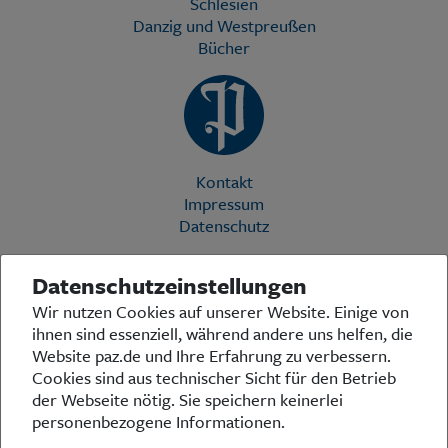
Schlesien
Danzig und Westpreußen
Bücher
Kontakt
Impressum
Datenschutz
Datenschutzeinstellungen
Die Preußische Allgemeine Zeitung (PAZ) ist eine einzigartige Stimme
Wir nutzen Cookies auf unserer Website. Einige von
in der deutschen Medienlandschaft. Woche für Woche berichtet sie
ihnen sind essenziell, während andere uns helfen, die
über das aktuelle Zeitgeschehen in Politik, Kultur und Wirtschaft und
bezieht zu den grundlegenden Entwicklungen unserer Gesellschaft
Website paz.de und Ihre Erfahrung zu verbessern.
Stellung. In ihrer Arbeit fühlt sich die Redaktion dem traditionellen
Cookies sind aus technischer Sicht für den Betrieb
preußischen Wertekanon verpflichtet: Das alte Preußen stand und
der Webseite nötig. Sie speichern keinerlei
steht für religiöse und weltanschauliche Toleranz, für Heimatliebe
personenbezogene Informationen.
und Weltoffenheit, für Rechtstaatlichkeit und intellektuelle
Redlichkeit sowie nicht zuletzt für ein von der Vernunft geleitetes