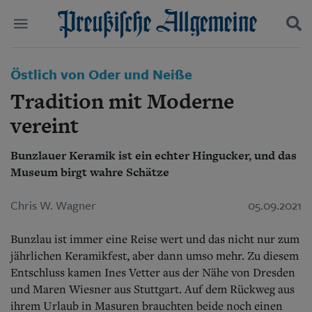
Politik
Östlich von Oder und Neiße
Suchen und finden
Kultur
Tradition mit Moderne
Wirtschaft
Panorama
vereint
Gesellschaft
Leben
Bunzlauer Keramik ist ein echter Hingucker, und das
Geschichte
Museum birgt wahre Schätze
Ostpreußen
Pommern
Chris W. Wagner
05.09.2021
Berlin-Brandenburg
Schlesien
Bunzlau ist immer eine Reise wert und das nicht nur zum
Danzig und Westpreußen
Bücher
jährlichen Keramikfest, aber dann umso mehr. Zu diesem
Entschluss kamen Ines Vetter aus der Nähe von Dresden
Start
und Maren Wiesner aus Stuttgart. Auf dem Rückweg aus
Wer wir sind
ihrem Urlaub in Masuren brauchten beide noch einen