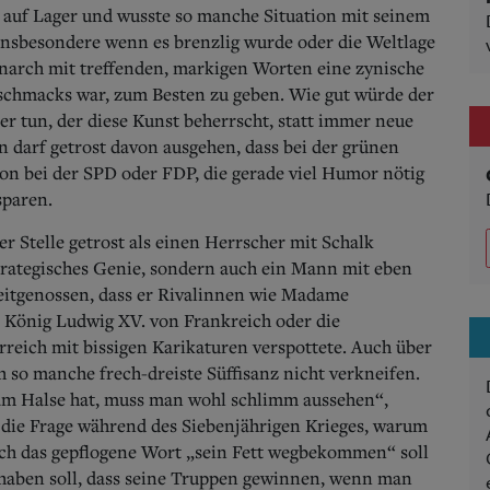
e auf Lager und wusste so manche Situation mit seinem
nsbesondere wenn es brenzlig wurde oder die Weltlage
narch mit treffenden, markigen Worten eine zynische
eschmacks war, zum Besten zu geben.
Wie gut würde der
r tun, der diese Kunst beherrscht, statt immer neue
darf getrost davon ausgehen, dass bei der grünen
hon bei der SPD oder FDP, die gerade viel Humor nötig
sparen.
er Stelle getrost als einen Herrscher mit Schalk
strategisches Genie, sondern auch ein Mann mit eben
eitgenossen, dass er Rivalinnen wie Madame
 König Ludwig XV. von Frankreich oder die
reich mit bissigen Karikaturen verspottete. Auch über
 so manche frech-dreiste Süffisanz nicht verkneifen.
m Halse hat, muss man wohl schlimm aussehen“,
f die Frage während des Siebenjährigen Krieges, warum
ch das gepflogene Wort „sein Fett wegbekommen“ soll
t haben soll, dass seine Truppen gewinnen, wenn man