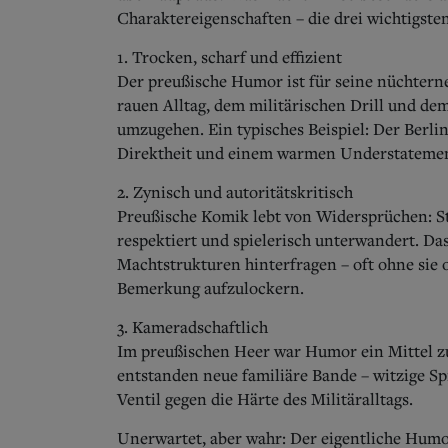
Charaktereigenschaften – die drei wichtigsten
1. Trocken, scharf und effizient
Der preußische Humor ist für seine nüchterne
rauen Alltag, dem militärischen Drill und dem
umzugehen. Ein typisches Beispiel: Der Berl
Direktheit und einem warmen Understatemen
2. Zynisch und autoritätskritisch
Preußische Komik lebt von Widersprüchen: Str
respektiert und spielerisch unterwandert. Das
Machtstrukturen hinterfragen – oft ohne sie 
Bemerkung aufzulockern.
3. Kameradschaftlich
Im preußischen Heer war Humor ein Mittel z
entstanden neue familiäre Bande – witzige 
Ventil gegen die Härte des Militäralltags.
Unerwartet, aber wahr: Der eigentliche Humor