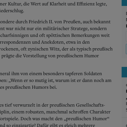
r Kultur, die Wert auf Klarheit und Effizienz legte,
iederschlug.
ndere durch Friedrich II. von Preußen, auch bekannt
nt war nicht nur ein militärischer Stratege, sondern
 scharfsinnigen und oft spöttischen Bemerkungen weit
Korrespondenzen und Anekdoten, etwa in den
ockenen, oft zynischen Witz, der als typisch preußisch
l prägte die Vorstellung von preußischem Humor
eneral ihm von einem besonders tapferen Soldaten
aben: „Wenn er so mutig ist, warum ist er dann noch am
des preußischen Humors bei.
 tief verwurzelt in der preußischen Gesellschafts-
ziplin, einem robusten, manchmal schroffen Charakter
ortspiele.
Doch was macht den „preußischen Humor“
d so einzigartig? Dafür gibt es gleich mehrere