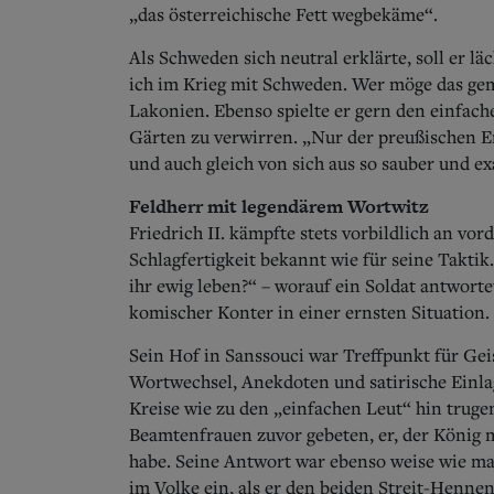
„das österreichische Fett wegbekäme“.
Als Schweden sich neutral erklärte, soll er l
ich im Krieg mit Schweden.
Wer möge das geme
Lakonien. Ebenso spielte er gern den einfach
Gärten zu verwirren. „Nur der preußischen Erd
und auch gleich von sich aus so sauber und e
Feldherr mit legendärem Wortwitz
Friedrich II. kämpfte stets vorbildlich an vor
Schlagfertigkeit bekannt wie für seine Taktik
ihr ewig leben?“ – worauf ein Soldat antworte
komischer Konter in einer ernsten Situation.
Sein Hof in Sanssouci war Treffpunkt für Gei
Wortwechsel, Anekdoten und satirische Einlag
Kreise wie zu den „einfachen Leut“ hin truge
Beamtenfrauen zuvor gebeten, er, der König
habe. Seine Antwort war ebenso weise wie ma
im Volke ein, als er den beiden Streit-Henne