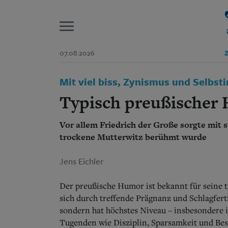
P
07.08.2026
Z
Start
Mit viel biss, Zynismus und Selbsti
Suchen und finden
Wer wir sind
Typisch preußischer
Aktuelle Ausgabe
Abonnenten-Login
Vor allem Friedrich der Große sorgte mit s
Abonnent werden
Abo Prämien
trockene Mutterwitz berühmt wurde
Archiv
Mediadaten
Jens Eichler
Der preußische Humor ist bekannt für seine tr
sich durch treffende Prägnanz und Schlagferti
sondern hat höchstes Niveau – insbesondere in
Tugenden wie Disziplin, Sparsamkeit und Besc