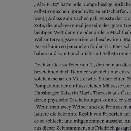
„Alte Fritz“ hatte jede Menge bissige Sprüch
selbstironischen Sprachwitz zu entschärfen.
I
wenig Anlass zum Lachen gab, wusste der Mo
Zote, die auch gern mal jenseits des guten G
heutigen Welt der eine oder andere Machthabe
Weltuntergangsszenarien zu beschwören. Man 
Partei kaum so jemand zu finden ist. Eher sc
haben und somit auch nicht mit Selbstironie 
Doch zurück zu Friedrich II., den man an dies
bezeichnen darf. Denn er war nicht nur ein 
solchem scharfen Mutterwitz. So berichten Z
Pompadour, der einflussreichen Mätresse von
Habsburger Kaiserin Maria Theresia aus Öster
deren physische Erscheinungen konnte er sich
„Wenn man zwey Weiber und die Franzosen a
lautete die bekannte Replik von Friedrich au
er so schlecht und mitgenommen aussehe. Au
aus dieser Zeit stammen, als Friedrich gesag