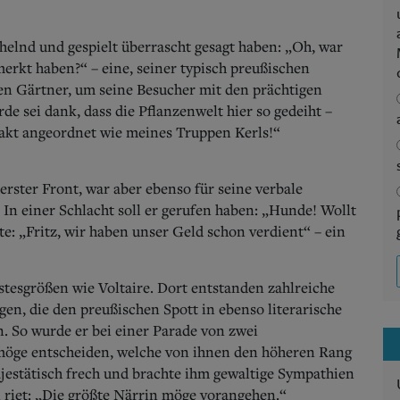
ächelnd und gespielt überrascht gesagt haben: „Oh, war
rkt haben?“ – eine, seiner typisch preußischen
en Gärtner, um seine Besucher mit den prächtigen
e sei dank, dass die Pflanzenwelt hier so gedeiht –
xakt angeordnet wie meines Truppen Kerls!“
derster Front, war aber ebenso für seine verbale
. In einer Schlacht soll er gerufen haben: „Hunde! Wollt
te: „Fritz, wir haben unser Geld schon verdient“ – ein
stesgrößen wie Voltaire. Dort entstanden zahlreiche
en, die den preußischen Spott in ebenso literarische
n. So wurde er bei einer Parade von zwei
 möge entscheiden, welche von ihnen den höheren Rang
jestätisch frech und brachte ihm gewaltige Sympathien
n riet: „Die größte Närrin möge vorangehen.“