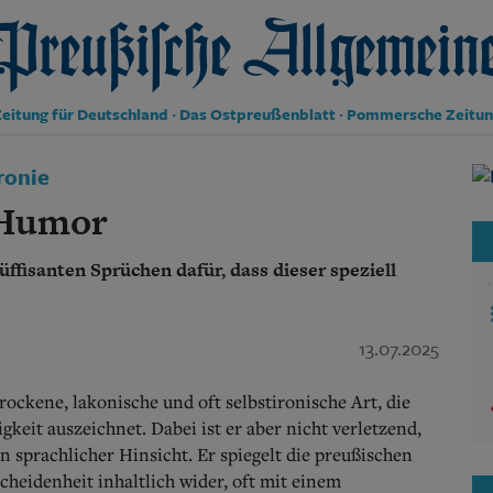
reußische Allgemeine Zeitung
eitung für Deutschland · Das Ostpreußenblatt · Pommersche Zeitu
Politik
ronie
Kultur
 Humor
Wirtschaft
Panorama
üffisanten Sprüchen dafür, dass dieser speziell
Gesellschaft
Leben
Geschichte
Ostpreußen
13.07.2025
Pommern
Berlin-Brandenburg
ockene, lakonische und oft selbstironische Art, die
Schlesien
gkeit auszeichnet. Dabei ist er aber nicht verletzend,
Danzig und Westpreußen
 sprachlicher Hinsicht. Er spiegelt die preußischen
Bücher
heidenheit inhaltlich wider, oft mit einem