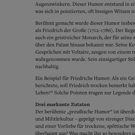
Augenzwinkern. Dieser Humor entstand in eine
was sich in pointierten, oft bissigen Witzen n
Berühmt gemacht wurde dieser Humor insbeso
als Friedrich der Große (1712–1786). Der Rege
auch ein geistreicher Monarch, der für seine
über den Palast hinaus bekannt war. Seine 
Gesprächen mit Voltaire, zeugen von einem tr
wahrgenommen wurde. Sein einzigartiger Sti
nachhaltig.
Ein Beispiel für Friedrichs Humor: Als ein G
berichtete, soll Friedrich trocken bemerkt h
Leben?“ Solche Pointen trugen zur Legende 
Drei markante Zutaten
Der berühmte „preußische Humor“ ist überdies
und Militärkultur – geprägt von strenger Dis
und einer Vorliebe für trockene, spöttische W
überhaupt aus? Was macht ihn so besonders un