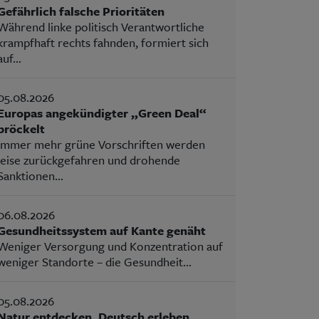
Gefährlich falsche Prioritäten
Während linke politisch Verantwortliche
krampfhaft rechts fahnden, formiert sich
auf...
05.08.2026
Europas angekündigter „Green Deal“
bröckelt
Immer mehr grüne Vorschriften werden
leise zurückgefahren und drohende
Sanktionen...
06.08.2026
Gesundheitssystem auf Kante genäht
Weniger Versorgung und Konzentration auf
weniger Standorte – die Gesundheit...
05.08.2026
Natur entdecken, Deutsch erleben