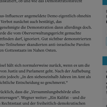
 diskutiert, ob und wie das Demonstrationsrecht
smus-Influencer angemeldete Demo eigentlich ohnehin
 Verbot zunächst auch bestätigt, das
genehmigte die Demonstration dann allerdings doch.
wurde die vom Oberverwaltungsgericht gemachte
tfinden darf, ignoriert. Gut sichtbar demonstrierten
o-Teilnehmer skandierten anti-israelische Parolen
hen Gottesstaats im Nahen Osten.
isel hält sich normalerweise zurück, wenn es um die
 von Justiz und Parlament geht. Nach der Aufhebung
tin jedoch: „In den siebeneinhalb Jahren im Amt als
richtliche Entscheidung so geschmerzt.“
ücklich, dass die „Versammlungsbehörde alles
ersagen“. Wegner weiter: „Ein Kalifat – und die
 Rechtsstaat und der freiheitlich-demokratischen