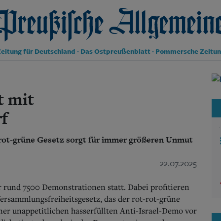
reußische Allgemeine Zeitung
eitung für Deutschland · Das Ostpreußenblatt · Pommersche Zeitu
Politik
Kultur
t mit
Wirtschaft
Panorama
f
Gesellschaft
Leben
-rot-grüne Gesetz sorgt für immer größeren Unmut
Geschichte
Ostpreußen
22.07.2025
Pommern
Berlin-Brandenburg
Schlesien
r rund 7500 Demonstrationen statt. Dabei profitieren
Danzig und Westpreußen
Versammlungsfreiheitsgesetz, das der rot-rot-grüne
Bücher
iner unappetitlichen hasserfüllten Anti-Israel-Demo vor