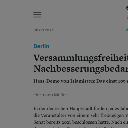
P
08.08.2026
Z
Start
Berlin
Suchen und finden
Wer wir sind
Versammlungsfreihei
Aktuelle Ausgabe
Abonnenten-Login
Nachbesserungsbedar
Abonnent werden
Abo Prämien
Hass-Demo von Islamisten: Das einst rot
Archiv
Mediadaten
Hermann Müller
In der deutschen Hauptstadt finden jedes Jah
die Veranstalter von einem sehr freizügigen 
Senat bereits 2021 beschlossen hatte. Nach e