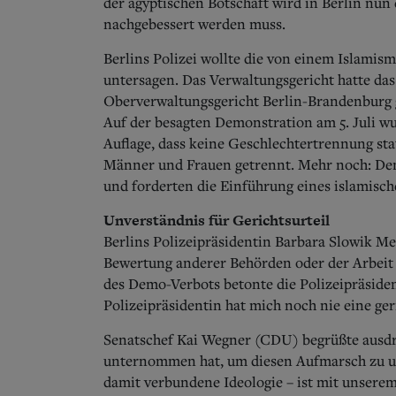
der ägyptischen Botschaft wird in Berlin nun
nachgebessert werden muss.
Berlins Polizei wollte die von einem Islami
untersagen. Das Verwaltungsgericht hatte das
Oberverwaltungsgericht Berlin-Brandenburg 
Auf der besagten Demonstration am 5. Juli 
Auflage, dass keine Geschlechtertrennung stat
Männer und Frauen getrennt. Mehr noch: Dem
und forderten die Einführung eines islamisc
Unverständnis für Gerichtsurteil
Berlins Polizeipräsidentin Barbara Slowik Me
Bewertung anderer Behörden oder der Arbeit
des Demo-Verbots betonte die Polizeipräsiden
Polizeipräsidentin hat mich noch nie eine ge
Senatschef Kai Wegner (CDU) begrüßte ausdr
unternommen hat, um diesen Aufmarsch zu unt
damit verbundene Ideologie – ist mit unserem