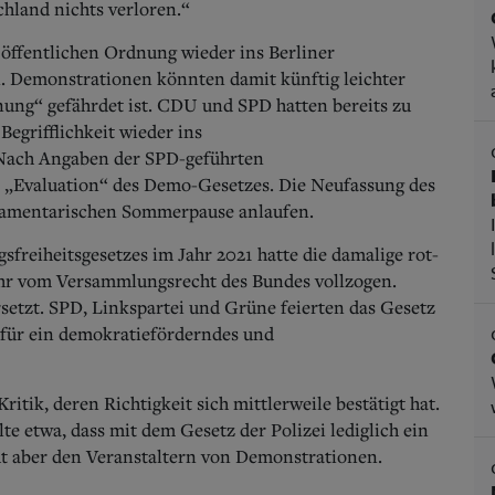
hland nichts verloren.“
r öffentlichen Ordnung wieder ins Berliner
. Demonstrationen könnten damit künftig leichter
nung“ gefährdet ist. CDU und SPD hatten bereits zu
Begrifflichkeit wieder ins
Nach Angaben der SPD-geführten
e „Evaluation“ des Demo-Gesetzes. Die Neufassung des
rlamentarischen Sommerpause anlaufen.
freiheitsgesetzes im Jahr 2021 hatte die damalige rot-
ehr vom Versammlungsrecht des Bundes vollzogen.
setzt. SPD, Linkspartei und Grüne feierten das Gesetz
d für ein demokratieförderndes und
itik, deren Richtigkeit sich mittlerweile bestätigt hat.
e etwa, dass mit dem Gesetz der Polizei lediglich ein
ht aber den Veranstaltern von Demonstrationen.