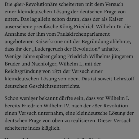
Aktuelle Ausgabe
Die 48er-Revolutionäre scheiterten mit dem Versuch
Abonnenten-Login
einer kleindeutschen Lösung der deutschen Frage von
Abonnent werden
unten. Das lag allein schon daran, dass der als Kaiser
Abo Prämien
ausersehene preußische König Friedrich Wilhelm IV. die
Archiv
Annahme der ihm vom Paulskirchenparlament
Mediadaten
angebotenen Kaiserkrone mit der Begründung ablehnte,
Kontakt
dass ihr der „Ludergeruch der Revolution“ anhafte.
Impressum
Wenige Jahre später gelang Friedrich Wilhelms jüngerem
Datenschutz
Bruder und Nachfolger, Wilhelm I., mit der
Reichsgründung von 1871 der Versuch einer
kleindeutschen Lösung von oben. Das ist soweit Lehrstoff
deutschen Geschichtsunterrichts.
Schon weniger bekannt dürfte sein, dass vor Wilhelm I.
bereits Friedrich Wilhelm IV. nach der 48er Revolution
einen Versuch unternahm, eine kleindeutsche Lösung der
deutschen Frage von oben zu realisieren. Dieser Versuch
scheiterte indes kläglich.