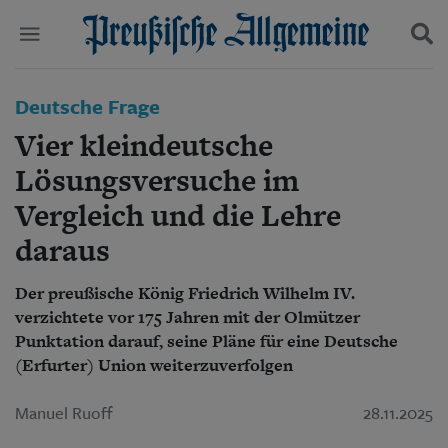
Politik
Deutsche Frage
Suchen und finden
Kultur
Vier kleindeutsche
Wirtschaft
Panorama
Lösungsversuche im
Gesellschaft
Vergleich und die Lehre
Leben
Geschichte
daraus
Ostpreußen
Pommern
Der preußische König Friedrich Wilhelm IV.
Berlin-Brandenburg
verzichtete vor 175 Jahren mit der Olmützer
Schlesien
Punktation darauf, seine Pläne für eine Deutsche
Danzig und Westpreußen
(Erfurter) Union weiterzuverfolgen
Bücher
Start
Manuel Ruoff
28.11.2025
Wer wir sind