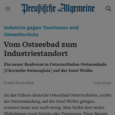
Politik
Industrie gegen Tourismus und
Suchen und finden
Kultur
Umweltschutz
Wirtschaft
Vom Ostseebad zum
Panorama
Gesellschaft
Industriestandort
Leben
Geschichte
Ein neuer Bauboom in Osternothafen-Swinemünde
Ostpreußen
[Chorzelin-Swinoujście] auf der Insel Wollin
Pommern
Berlin-Brandenburg
Erwin Rosenthal
11.10.2022
Schlesien
Danzig und Westpreußen
Bücher
An das frühere deutsche Ostseebad Osternothafen, rechts
der Swinemündung, auf der Insel Wollin gelegen,
Start
erinnert heute nur noch wenig. Man findet dort weder
Wer wir sind
Wohnhäuser noch Hotels oder Pensionen. Diese Bauten