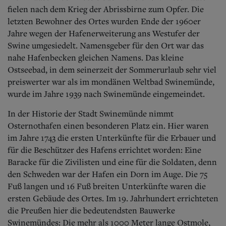
Aktuelle Ausgabe
fielen nach dem Krieg der Abrissbirne zum Opfer. Die
Abonnenten-Login
letzten Bewohner des Ortes wurden Ende der 1960er
Abonnent werden
Jahre wegen der Hafenerweiterung ans Westufer der
Abo Prämien
Archiv
Swine umgesiedelt. Namensgeber für den Ort war das
Mediadaten
nahe Hafenbecken gleichen Namens. Das kleine
Ostseebad, in dem seinerzeit der Sommerurlaub sehr viel
Kontakt
preiswerter war als im mondänen Weltbad Swinemünde,
Impressum
wurde im Jahre 1939 nach Swinemünde eingemeindet.
Datenschutz
In der Historie der Stadt Swinemünde nimmt
Osternothafen einen besonderen Platz ein. Hier waren
im Jahre 1743 die ersten Unterkünfte für die Erbauer und
für die Beschützer des Hafens errichtet worden: Eine
Baracke für die Zivilisten und eine für die Soldaten, denn
den Schweden war der Hafen ein Dorn im Auge. Die 75
Fuß langen und 16 Fuß breiten Unterkünfte waren die
ersten Gebäude des Ortes. Im 19. Jahrhundert errichteten
die Preußen hier die bedeutendsten Bauwerke
Swinemündes: Die mehr als 1000 Meter lange Ostmole,