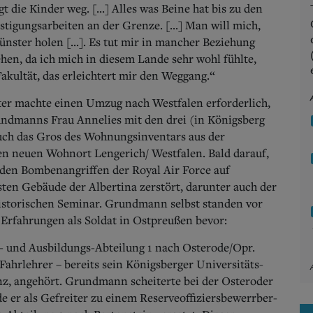
t die Kinder weg. [...] Alles was Beine hat bis zu den
tigungsarbeiten an der Grenze. [...] Man will mich,
ünster holen [...]. Es tut mir in mancher Beziehung
en, da ich mich in diesem Lande sehr wohl fühlte,
Fakultät, das erleichtert mir den Weggang.“
ter machte einen Umzug nach Westfalen erforderlich,
undmanns Frau Annelies mit den drei (in Königsberg
ch das Gros des Wohnungsinventars aus der
gen neuen Wohnort Lengerich/ Westfalen. Bald darauf,
den Bombenangriffen der Royal Air Force auf
ten Gebäude der Albertina zerstört, darunter auch der
storischen Seminar. Grundmann selbst standen vor
Erfahrungen als Soldat in Ostpreußen bevor:
z- und Ausbildungs-Abteilung 1 nach Osterode/Opr.
 Fahrlehrer – bereits sein Königsberger Universitäts-
nz, angehört.
Grundmann scheiterte bei der Osteroder
e er als Gefreiter zu einem Reserveoffiziersbewerrber-