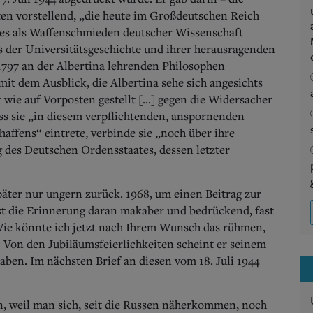
äten vorstellend, „die heute im Großdeutschen Reich
ges als Waffenschmieden deutscher Wissenschaft
s der Universitätsgeschichte und ihrer herausragenden
 1797 an der Albertina lehrenden Philosophen
it dem Ausblick, die Albertina sehe sich angesichts
 wie auf Vorposten gestellt [...] gegen die Widersacher
ss sie „in diesem verpflichtenden, anspornenden
affens“ eintrete, verbinde sie „noch über ihre
 des Deutschen Ordensstaates, dessen letzter
äter nur ungern zurück. 1968, um einen Beitrag zur
r ist die Erinnerung daran makaber und bedrückend, fast
ie könnte ich jetzt nach Ihrem Wunsch das rühmen,
 Von den Jubiläumsfeierlichkeiten scheint er seinem
aben. Im nächsten Brief an diesen vom 18. Juli 1944
n, weil man sich, seit die Russen näherkommen, noch