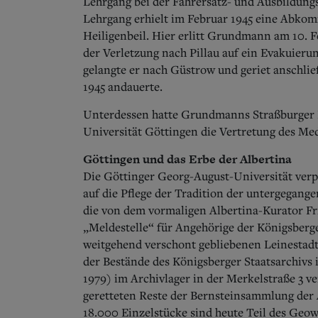
Lehrgang bei der Fahrersatz- und Ausbildungs
Lehrgang erhielt im Februar 1945 eine Abk
Heiligenbeil. Hier erlitt Grundmann am 10. Fe
der Verletzung nach Pillau auf ein Evakuier
gelangte er nach Güstrow und geriet anschließ
1945 andauerte.
Unterdessen hatte Grundmanns Straßburger K
Universität Göttingen die Vertretung des Me
Göttingen und das Erbe der Albertina
Die Göttinger Georg-August-Universität verp
auf die Pflege der Tradition der untergegange
die von dem vormaligen Albertina-Kurator Fr
„Meldestelle“ für Angehörige der Königsberge
weitgehend verschont gebliebenen Leinestadt.
der Bestände des Königsberger Staatsarchivs i
1979) im Archivlager in der Merkelstraße 3 
geretteten Reste der Bernsteinsammlung der A
18.000 Einzelstücke sind heute Teil des Geo