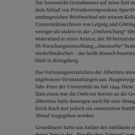
Zur Innensicht Grundmanns auf seine Zeit in 
dem Ablauf von Privatkorrespondenz-Sperrfr
umfangreichen Briefwechsel mit seinem Koll
Universitätsarchiven von Leipzig und Göttin
weniger als andere in der „Ostforschung“ tät
widerstand er einer Avance, der SS beizutret
SS-Forschungseinrichtung „Ahnenerbe“ besteh
niederländischen – das heißt deutsch besetzt
blieb in Königsberg.
Das Vorlesungsverzeichnis der Albertina wie
angebotene Veranstaltungen aus. Hauptereigni
Jahr-Feier der Universität im Juli 1944. Dies
Zum einen war die Ostfront bereits an die G
Albertina hatte deswegen auch für eine Absag
Erich Koch war jedoch ein ostentatives Statt
Ablauf vorgegeben worden.
Grundmann hatte aus Anlass des Jubiläums ei
deren Text in der „Preußischen Zeitung“ vom 