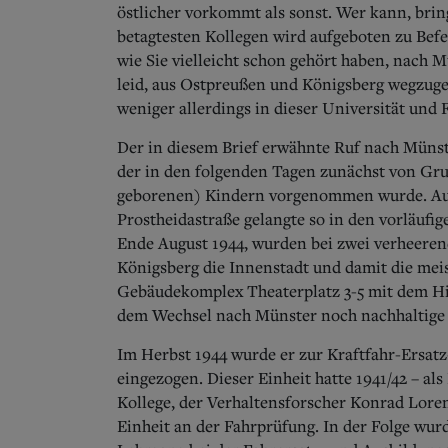
östlicher vorkommt als sonst.
Wer kann, bring
betagtesten Kollegen wird aufgeboten zu Befes
wie Sie vielleicht schon gehört haben, nach M
leid, aus Ostpreußen und Königsberg wegzugeh
weniger allerdings in dieser Universität und 
Der in diesem Brief erwähnte Ruf nach Müns
der in den folgenden Tagen zunächst von Gr
geborenen) Kindern vorgenommen wurde.
Au
Prostheidastraße gelangte so in den vorläufi
Ende August 1944, wurden bei zwei verheeren
Königsberg die Innenstadt und damit die meis
Gebäudekomplex Theaterplatz 3-5 mit dem Hi
dem Wechsel nach Münster noch nachhaltige 
Im Herbst 1944 wurde er zur Kraftfahr-Ersat
eingezogen. Dieser Einheit hatte 1941/42 – als
Kollege, der Verhaltensforscher Konrad Lore
Einheit an der Fahrprüfung. In der Folge wurd