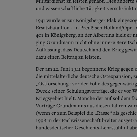
Militärdienst zu leisten gehabt. Dies änderte 
und wissenschaftliche Tätigkeit verschränkt
1941 wurde er zur Königsberger Flak eingez
Ersatzbataillon 1 in Preußisch Holland/Opr. 1
401 in Königsberg, an der Albertina hielt er
ging Grundmann nicht ohne innere Bereitsch
Auffassung, dass Deutschland den Krieg gew
dazu einen Beitrag zu leisten.
Der am 22. Juni 1941 begonnene Krieg gegen d
die mittelalterliche deutsche Ostexpansion, z
„Ostforschung“ vor der Folie des gegenwärti
Zweck seiner Schulungsvorträge, die er vor
Kriegsgebiet hielt. Manche der auf solidem 
Vorträge Grundmanns aus diesen Jahren ware
(wenn er zum Beispiel die „Rasse“ als geschic
1998 in der Fachwissenschaft breiter ausget
bundesdeutscher Geschichts-Lehrstuhlinhaber 