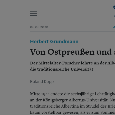
P
08.08.2026
Z
Start
Herbert Grundmann
Suchen und finden
Wer wir sind
Von Ostpreußen und s
Aktuelle Ausgabe
Abonnenten-Login
Der Mittelalter-Forscher lehrte an der Alb
Abonnent werden
Abo Prämien
die traditionsreiche Universität
Archiv
Mediadaten
Roland Kopp
Mitte 1944 endete die sechsjährige Lehrtäti
an der Königsberger Albertus-Universität.
Nu
traditionsreiche Albertina im Strudel der Kr
kaum vorstellbar gewesen, als er zum Sommer