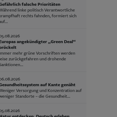
Gefährlich falsche Prioritäten
Während linke politisch Verantwortliche
krampfhaft rechts fahnden, formiert sich
auf...
05.08.2026
Europas angekündigter „Green Deal“
bröckelt
Immer mehr grüne Vorschriften werden
leise zurückgefahren und drohende
Sanktionen...
06.08.2026
Gesundheitssystem auf Kante genäht
Weniger Versorgung und Konzentration auf
weniger Standorte – die Gesundheit...
05.08.2026
Natur entdecken, Deutsch erleben