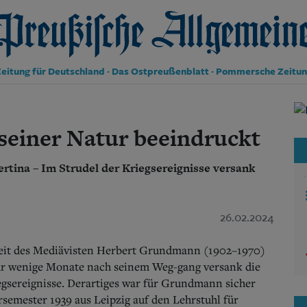
reußische Allgemeine Zeitung
eitung für Deutschland · Das Ostpreußenblatt · Pommersche Zeitu
Politik
Kultur
einer Natur beeindruckt
Wirtschaft
Panorama
ertina – Im Strudel der Kriegsereignisse versank
Gesellschaft
Leben
Geschichte
Ostpreußen
26.02.2024
Pommern
Berlin-Brandenburg
gkeit des Mediävisten Herbert Grundmann (1902–1970)
Schlesien
r wenige Monate nach seinem Weg-gang versank die
Danzig und Westpreußen
iegsereignisse. Derartiges war für Grundmann sicher
Bücher
semester 1939 aus Leipzig auf den Lehrstuhl für