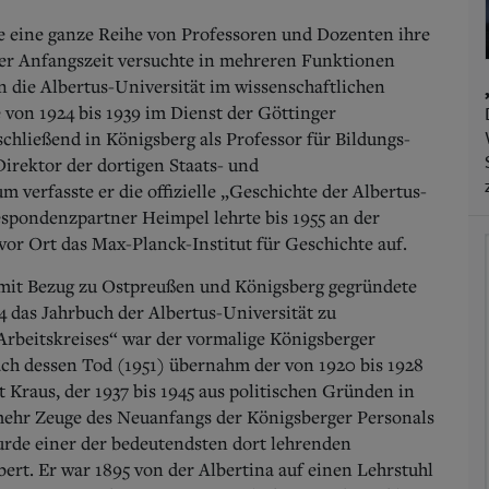
e eine ganze Reihe von Professoren und Dozenten ihre
er Anfangszeit versuchte in mehreren Funktionen
n die Albertus-Universität im wissenschaftlichen
 von 1924 bis 1939 im Dienst der Göttinger
chließend in Königsberg als Professor für Bildungs-
Direktor der dortigen Staats- und
m verfasste er die offizielle „Geschichte der Albertus-
spondenzpartner Heimpel lehrte bis 1955 an der
vor Ort das Max-Planck-Institut für Geschichte auf.
mit Bezug zu Ostpreußen und Königsberg gegründete
4 das Jahrbuch der Albertus-Universität zu
„Arbeitskreises“ war der vormalige Königsberger
ch dessen Tod (1951) übernahm der von 1920 bis 1928
t Kraus, der 1937 bis 1945 aus politischen Gründen in
mehr Zeuge des Neuanfangs der Königsberger Personals
urde einer der bedeutendsten dort lehrenden
ert. Er war 1895 von der Albertina auf einen Lehrstuhl