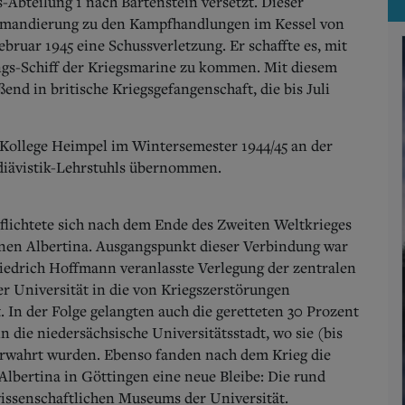
-Abteilung 1 nach Bartenstein versetzt. Dieser
ommandierung zu den Kampfhandlungen im Kessel von
bruar 1945 eine Schussverletzung. Er schaffte es, mit
ungs-Schiff der Kriegsmarine zu kommen. Mit diesem
end in britische Kriegsgefangenschaft, die bis Juli
ollege Heimpel im Wintersemester 1944/45 an der
diävistik-Lehrstuhls übernommen.
flichtete sich nach dem Ende des Zweiten Weltkrieges
nen Albertina.
Ausgangspunkt dieser Verbindung war
iedrich Hoffmann veranlasste Verlegung der zentralen
r Universität in die von Kriegszerstörungen
 In der Folge gelangten auch die geretteten 30 Prozent
n die niedersächsische Universitätsstadt, wo sie (bis
verwahrt wurden. Ebenso fanden nach dem Krieg die
lbertina in Göttingen eine neue Bleibe: Die rund
wissenschaftlichen Museums der Universität.