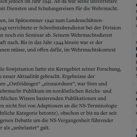
sich jedoch im Jahr 1941. Ab da war seine universitäre
 mit Diensten und Schulungsreisen für die Wehrmacht.
ogen, im Spätsommer 1942 zum Landesschützen-
943 verrichtete er Schreibstubendienst bei der Division
 nur noch ein Seminar ab. Seinem Wehrmachtsdienst
aft nach.
Bis in das Jahr 1944 hinein war er der
innen müsse, und offen dafür, im Wehrmachtskontext
ie Sowjetunion hatte ein Kerngebiet seiner Forschung,
u neuer Aktualität gebracht.
Ergebnisse der
gen „Ostfeldzuges“ „einzuordnen“, war Sinn und
 Wehrmacht-Publikum im nordöstlichen Reichs- und
fachlichen Wissen basierenden Publikationen und
n nicht frei von Adaptionen an die NS-Terminologie
htliche Kategorie betonte), obschon er bis zu der seit
ragenen Debatte um die NS-Vergangenheit führender
als „unbelastet“ galt.