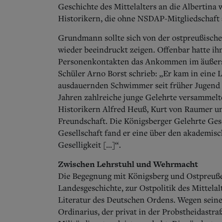
Geschichte des Mittelalters an die Albertina 
Historikern, die ohne NSDAP-Mitgliedschaft 
Grundmann sollte sich von der ostpreußisc
wieder beeindruckt zeigen.
Offenbar hatte ih
Personenkontakten das Ankommen im äußerste
Schüler Arno Borst schrieb: „Er kam in eine 
ausdauernden Schwimmer seit früher Jugend an
Jahren zahlreiche junge Gelehrte versamme
Historikern Alfred Heuß, Kurt von Raumer un
Freundschaft. Die Königsberger Gelehrte Gesel
Gesellschaft fand er eine über den akademisc
Geselligkeit [...]“.
Zwischen Lehrstuhl und Wehrmacht
Die Begegnung mit Königsberg und Ostpreuße
Landesgeschichte, zur Ostpolitik des Mittela
Literatur des Deutschen Ordens.
Wegen seines
Ordinarius, der privat in der Probstheidastr