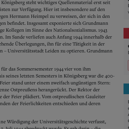
Königsberg steht wichtiges Quellenmaterial erst seit
isten zur Verfügung.
Hier ist insbesondere auf den
egen Hermann Heimpel zu verweisen, der sich in den
gen befindet. Insgesamt exponierte sich Grundmann
ige Kollegen im Sinne des Nationalsozialismus. 1943
en. Im Sande verliefen auch Anfang 1944 innerhalb der
ende Überlegungen, ihn für eine Tätigkeit in der
en – Universitätsstadt Leiden zu optieren. Grundmann
s für das Sommersemester 1944 vier von ihm
s seines letzten Semesters in Königsberg war die 400-
e Feier stand unter einem zweifach ungünstigen Stern:
renze Ostpreußens herangerückt. Der Rektor der
e der Feier plädiert. Vom ostpreußischen Gauleiter
finden der Feierlichkeiten entschieden und deren
ne Würdigung der Universitätsgeschichte verfasst,
7. Juli 1944 abgedruckt wurde.
Er gab darin – die