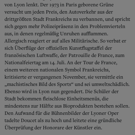
Aktuelle Ausgabe
von Lyon lenkt. Der 1973 in Paris geborene Grüne
Abonnenten-Login
versucht um jeden Preis, den Autoverkehr aus der
Abonnent werden
drittgrößten Stadt Frankreichs zu verbannen, und spricht
Abo Prämien
sich gegen mehr Polizeipräsenz in den Problemvierteln
Archiv
Mediadaten
aus, in denen regelmäßig Unruhen aufflammen.
Allergisch reagiert er auf alles Militärische. So verbat er
Kontakt
sich Überflüge der offiziellen Kunstflugstaffel der
Impressum
französischen Luftwaffe, der Patrouille de France, zum
Datenschutz
Nationalfeiertag am 14. Juli. An der Tour de France,
einem weiteren nationalen Symbol Frankreichs,
kritisierte er vergangenen November, sie vermittle ein
„machistisches Bild des Sports“ und sei umweltschädlich.
Ebenso wird in Lyon nun gegendert. Die Schüler der
Stadt bekommen fleischlose Einheitsmenüs, die
mindestens zur Hälfte aus Bioprodukten bestehen sollen.
Den Aufwand für die Bühnenbilder der Lyoner Oper
tadelte Doucet als zu hoch und leitete eine gründliche
Überprüfung der Honorare der Künstler ein.