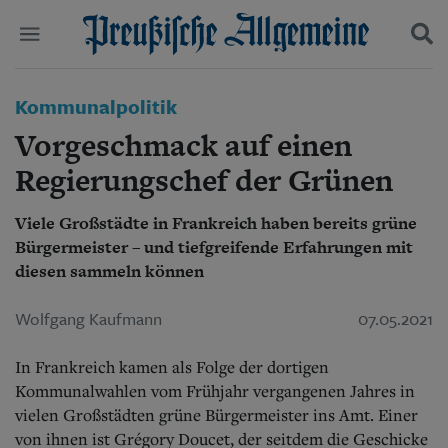
Politik
Kommunalpolitik
Suchen und finden
Kultur
Vorgeschmack auf einen
Wirtschaft
Panorama
Regierungschef der Grünen
Gesellschaft
Leben
Viele Großstädte in Frankreich haben bereits grüne
Geschichte
Bürgermeister – und tiefgreifende Erfahrungen mit
Ostpreußen
diesen sammeln können
Pommern
Berlin-Brandenburg
Wolfgang Kaufmann
07.05.2021
Schlesien
Danzig und Westpreußen
Bücher
In Frankreich kamen als Folge der dortigen
Kommunalwahlen vom Frühjahr vergangenen Jahres in
Start
vielen Großstädten grüne Bürgermeister ins Amt. Einer
Wer wir sind
von ihnen ist Grégory Doucet, der seitdem die Geschicke