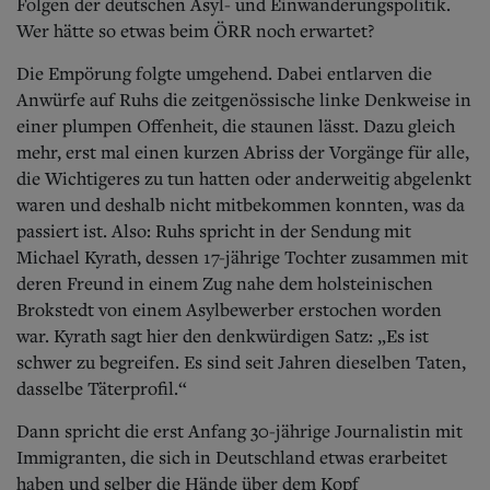
Aktuelle Ausgabe
Folgen der deutschen Asyl- und Einwanderungspolitik.
Abonnenten-Login
Wer hätte so etwas beim ÖRR noch erwartet?
Abonnent werden
Abo Prämien
Die Empörung folgte umgehend. Dabei entlarven die
Archiv
Anwürfe auf Ruhs die zeitgenössische linke Denkweise in
Mediadaten
einer plumpen Offenheit, die staunen lässt. Dazu gleich
mehr, erst mal einen kurzen Abriss der Vorgänge für alle,
Kontakt
die Wichtigeres zu tun hatten oder anderweitig abgelenkt
Impressum
waren und deshalb nicht mitbekommen konnten, was da
Datenschutz
passiert ist. Also: Ruhs spricht in der Sendung mit
Michael Kyrath, dessen 17-jährige Tochter zusammen mit
deren Freund in einem Zug nahe dem holsteinischen
Brokstedt von einem Asylbewerber erstochen worden
war. Kyrath sagt hier den denkwürdigen Satz: „Es ist
schwer zu begreifen.
Es sind seit Jahren dieselben Taten,
dasselbe Täterprofil.“
Dann spricht die erst Anfang 30-jährige Journalistin mit
Immigranten, die sich in Deutschland etwas erarbeitet
haben und selber die Hände über dem Kopf