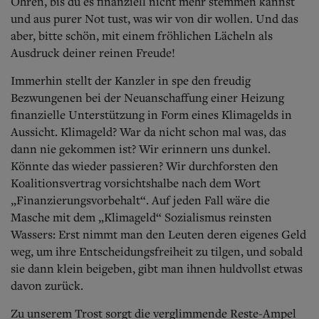
Ohren, bis du es finanziell nicht mehr stemmen kannst
und aus purer Not tust, was wir von dir wollen. Und das
aber, bitte schön, mit einem fröhlichen Lächeln als
Ausdruck deiner reinen Freude!
Immerhin stellt der Kanzler in spe den freudig
Bezwungenen bei der Neuanschaffung einer Heizung
finanzielle Unterstützung in Form eines Klimagelds in
Aussicht. Klimageld? War da nicht schon mal was, das
dann nie gekommen ist? Wir erinnern uns dunkel.
Könnte das wieder passieren? Wir durchforsten den
Koalitionsvertrag vorsichtshalbe nach dem Wort
„Finanzierungsvorbehalt“. Auf jeden Fall wäre die
Masche mit dem „Klimageld“ Sozialismus reinsten
Wassers: Erst nimmt man den Leuten deren eigenes Geld
weg, um ihre Entscheidungsfreiheit zu tilgen, und sobald
sie dann klein beigeben, gibt man ihnen huldvollst etwas
davon zurück.
Zu unserem Trost sorgt die verglimmende Reste-Ampel