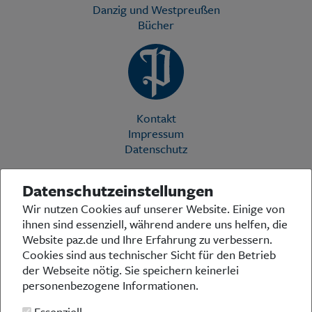
Danzig und Westpreußen
Bücher
Kontakt
Impressum
Datenschutz
Datenschutzeinstellungen
Die Preußische Allgemeine Zeitung (PAZ) ist eine einzigartige Stimme
Wir nutzen Cookies auf unserer Website. Einige von
in der deutschen Medienlandschaft. Woche für Woche berichtet sie
ihnen sind essenziell, während andere uns helfen, die
über das aktuelle Zeitgeschehen in Politik, Kultur und Wirtschaft und
bezieht zu den grundlegenden Entwicklungen unserer Gesellschaft
Website paz.de und Ihre Erfahrung zu verbessern.
Stellung. In ihrer Arbeit fühlt sich die Redaktion dem traditionellen
Cookies sind aus technischer Sicht für den Betrieb
preußischen Wertekanon verpflichtet: Das alte Preußen stand und
der Webseite nötig. Sie speichern keinerlei
steht für religiöse und weltanschauliche Toleranz, für Heimatliebe
personenbezogene Informationen.
und Weltoffenheit, für Rechtstaatlichkeit und intellektuelle
Redlichkeit sowie nicht zuletzt für ein von der Vernunft geleitetes
Essenziell