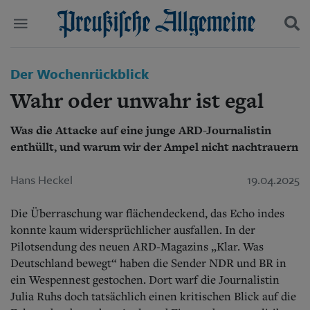
Politik
Der Wochenrückblick
Suchen und finden
Kultur
Wahr oder unwahr ist egal
Wirtschaft
Panorama
Was die Attacke auf eine junge ARD-Journalistin
Gesellschaft
enthüllt, und warum wir der Ampel nicht nachtrauern
Leben
Geschichte
Ostpreußen
Hans Heckel
19.04.2025
Pommern
Berlin-Brandenburg
Die Überraschung war flächendeckend, das Echo indes
Schlesien
konnte kaum widersprüchlicher ausfallen. In der
Danzig und Westpreußen
Pilotsendung des neuen ARD-Magazins „Klar. Was
Bücher
Deutschland bewegt“ haben die Sender NDR und BR in
ein Wespennest gestochen. Dort warf die Journalistin
Start
Wer wir sind
Julia Ruhs doch tatsächlich einen kritischen Blick auf die