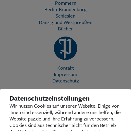
Pommern
Berlin-Brandenburg
Schlesien
Danzig und Westpreußen
Bücher
Kontakt
Impressum
Datenschutz
Datenschutzeinstellungen
Die Preußische Allgemeine Zeitung (PAZ) ist eine einzigartige Stimme
Wir nutzen Cookies auf unserer Website. Einige von
in der deutschen Medienlandschaft. Woche für Woche berichtet sie
ihnen sind essenziell, während andere uns helfen, die
über das aktuelle Zeitgeschehen in Politik, Kultur und Wirtschaft und
bezieht zu den grundlegenden Entwicklungen unserer Gesellschaft
Website paz.de und Ihre Erfahrung zu verbessern.
Stellung. In ihrer Arbeit fühlt sich die Redaktion dem traditionellen
Cookies sind aus technischer Sicht für den Betrieb
preußischen Wertekanon verpflichtet: Das alte Preußen stand und