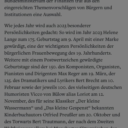
Aktuelle Ausgabe
Bundesministerium der Finanzen traf aus den
Abonnenten-Login
eingereichten Themenvorschlägen von Bürgern und
Abonnent werden
Institutionen eine Auswahl.
Abo Prämien
Archiv
Wie jedes Jahr wird auch 2023 besonderer
Mediadaten
Persönlichkeiten gedacht: So wird im Jahr 2023 Helene
Lange zum 175. Geburtstag am 9. April mit einer Marke
Kontakt
gewürdigt, eine der wichtigsten Persönlichkeiten der
Impressum
bürgerlichen Frauenbewegung des 19. Jahrhunderts.
Datenschutz
Weitere mit einem Postwertzeichen gewürdigte
Geburtstage sind der 150. des Komponisten, Organisten,
Pianisten und Dirigenten Max Reger am 19. März, der
125. des Dramatikers und Lyrikers Bert Brecht am 10.
Februar sowie der jeweils 100. des vielseitigen deutschen
Humoristen Vicco von Bülow alias Loriot am 12.
November, des für seine Klassiker „Der kleine
Wassermann“ und „Das kleine Gespenst“ bekannten
Kinderbuchautors Otfried Preußler am 20. Oktober und
des Torwarts Bert Trautmann, der nach dem Zweiten