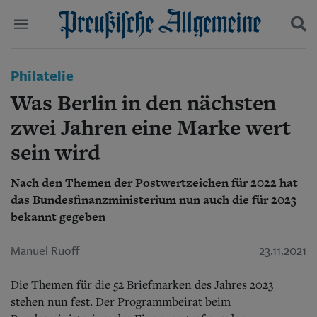
Politik
Philatelie
Suchen und finden
Kultur
Was Berlin in den nächsten
Wirtschaft
Panorama
zwei Jahren eine Marke wert
Gesellschaft
sein wird
Leben
Geschichte
Ostpreußen
Nach den Themen der Postwertzeichen für 2022 hat
Pommern
das Bundesfinanzministerium nun auch die für 2023
Berlin-Brandenburg
bekannt gegeben
Schlesien
Danzig und Westpreußen
Manuel Ruoff
23.11.2021
Bücher
Die Themen für die 52 Briefmarken des Jahres 2023
Start
stehen nun fest. Der Programmbeirat beim
Wer wir sind