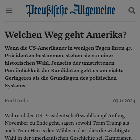
Welchen Weg geht Amerika?
Politik
Suchen und finden
Kultur
Wirtschaft
Wenn die US-Amerikaner in wenigen Tagen ihren 47.
Panorama
Präsidenten bestimmen, stehen sie vor einer
Gesellschaft
historischen Wahl. Jenseits der umstrittenen
Leben
Persönlichkeit der Kandidaten geht es um nichts
Geschichte
Geringeres als die Grundlagen des politischen
Ostpreußen
Systems
Pommern
Berlin-Brandenburg
Rod Dreher
03.11.2024
Schlesien
Danzig und Westpreußen
Bücher
Während der US-Präsidentschaftswahlkampf Anfang
November zu Ende geht, sagen sowohl Team Trump als
Start
auch Team Harris den Wählern, dass dies die wichtigste
Wer wir sind
Wahl in der amerikanischen Geschichte sei. Kampagnen