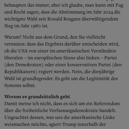
Aktuelle Ausgabe
behaupten das immer, aber ich glaube, man kann mit Fug
Abonnenten-Login
und Recht sagen, dass die Abstimmung im Jahr 2024 die
Abonnent werden
wichtigste Wahl seit Ronald Reagans überwältigendem
Abo Prämien
Archiv
Sieg im Jahr 1980 ist.
Mediadaten
Warum? Nicht aus dem Grund, den Sie vielleicht
Kontakt
vermuten: dass das Ergebnis darüber entscheiden wird,
Impressum
ob die USA von einer im amerikanischen Verständnis
Datenschutz
liberalen – im europäischen Sinne also linken – Partei
(den Demokraten) oder einer konservativen Partei (den
Republikanern) regiert werden. Nein, die diesjährige
Wahl ist grundlegender. Es geht um die Legitimität des
Systems selbst.
Worum es grundsätzlich geht
Damit meine ich nicht, dass es sich um ein Referendum
über die freiheitliche Verfassungsdemokratie handelt.
Ungeachtet dessen, was uns die amerikanische Linke
weismachen möchte, agiert Trump innerhalb der