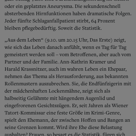
oder ein geplatztes Aneurysma. Die sekundenschnell
absterbenden Hirnfunktionen haben dramatische Folgen.
Jeder fünfte Schlaganfallpatient stirbt, 64 Prozent
bleiben pflegebedürftig. Soweit die Statistik.
„Aus dem Leben“ (9.10. um 20.15 Uhr, Das Erste) zeigt,
wie sich das Leben danach anfühlt, wenn es Tag für Tag
gemeistert werden soll – vom Betroffenen, aber auch vom
Partner und der Familie. Ann-Kathrin Kramer und
Harald Krassnitzer, auch im wahren Leben ein Ehepaar,
nehmen das Thema als Herausforderung, aus bekannten
Rollenmustern auszubrechen. Sie, die Endfünfzigerin mit
der mädchenhaften Lockenmähne, zeigt sich als
halbseitig Gelähmte mit hängendem Augenlid und
eingefrorenen Gesichtszügen. Er, seit Jahren als Wiener
Tatort-Kommissar eine feste Größe im Krimi-Genre,
spielt den Ehemann, der zwischen Hoffen und Bangen an
seine Grenzen kommt. Wird ihre Ehe diese Belastung
aushalten? Frauen, so besagt es die Statistik, fügen sich