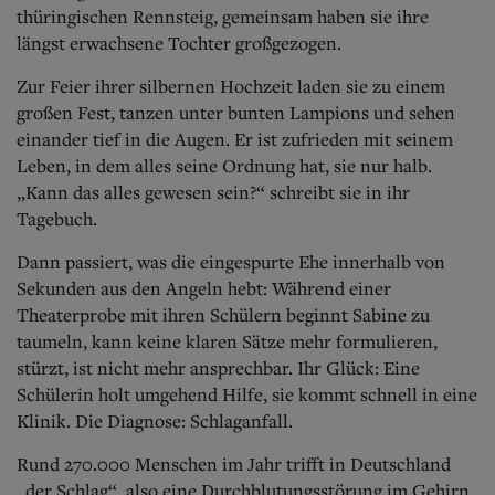
Aktuelle Ausgabe
thüringischen Rennsteig, gemeinsam haben sie ihre
Abonnenten-Login
längst erwachsene Tochter großgezogen.
Abonnent werden
Abo Prämien
Zur Feier ihrer silbernen Hochzeit laden sie zu einem
Archiv
großen Fest, tanzen unter bunten Lampions und sehen
Mediadaten
einander tief in die Augen. Er ist zufrieden mit seinem
Kontakt
Leben, in dem alles seine Ordnung hat, sie nur
halb.
Impressum
„Kann das alles gewesen sein?“ schreibt sie in ihr
Datenschutz
Tagebuch.
Dann passiert, was die eingespurte Ehe innerhalb von
Sekunden aus den Angeln hebt: Während einer
Theaterprobe mit ihren Schülern beginnt Sabine zu
taumeln, kann keine klaren Sätze mehr formulieren,
stürzt, ist nicht mehr ansprechbar. Ihr Glück: Eine
Schülerin holt umgehend Hilfe, sie kommt schnell in eine
Klinik. Die Diagnose: Schlaganfall.
Rund 270.000 Menschen im Jahr trifft in Deutschland
„der Schlag“, also eine Durchblutungsstörung im Gehirn