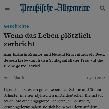
Politik
Geschichte
Suchen und finden
Kultur
Wenn das Leben plötzlich
Wirtschaft
Panorama
zerbricht
Gesellschaft
Leben
Ann-Kathrin Kramer und Harald Krassnitzer als Paar,
Geschichte
dessen Liebe durch den Schlaganfall der Frau auf die
Ostpreußen
Probe gestellt wird
Pommern
Berlin-Brandenburg
Anne Martin
03.10.2024
Schlesien
Danzig und Westpreußen
Bücher
Eigentlich ist es ein gutes Leben, das Sabine und Stefan
Schuster in einer idyllischen mitteldeutschen Kleinstadt
Start
teilen. Sie eine engagierte Lehrerin, er Forstwirt,
Wer wir sind
kennengelernt haben sie sich beim Wandern auf dem