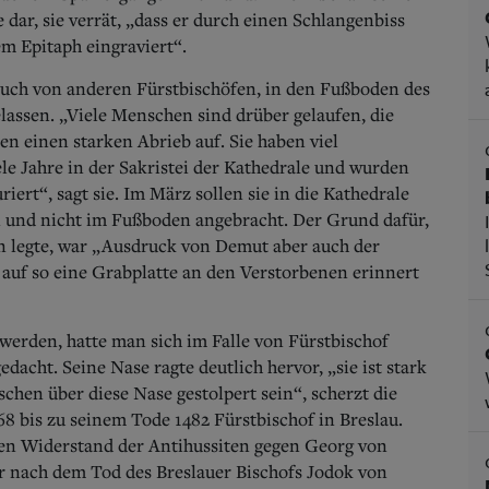
 dar, sie verrät, „dass er durch einen Schlangenbiss
em Epitaph eingraviert“.
 auch von anderen Fürstbischöfen, in den Fußboden des
lassen. „Viele Menschen sind drüber gelaufen, die
sen einen starken Abrieb auf.
Sie haben viel
iele Jahre in der Sakristei der Kathedrale und wurden
iert“, sagt sie. Im März sollen sie in die Kathedrale
und nicht im Fußboden angebracht. Der Grund dafür,
n legte, war „Ausdruck von Demut aber auch der
 auf so eine Grabplatte an den Verstorbenen erinnert
erden, hatte man sich im Falle von Fürstbischof
gedacht.
Seine Nase ragte deutlich hervor, „sie ist stark
chen über diese Nase gestolpert sein“, scherzt die
8 bis zu seinem Tode 1482 Fürstbischof in Breslau.
 den Widerstand der Antihussiten gegen Georg von
r nach dem Tod des Breslauer Bischofs Jodok von