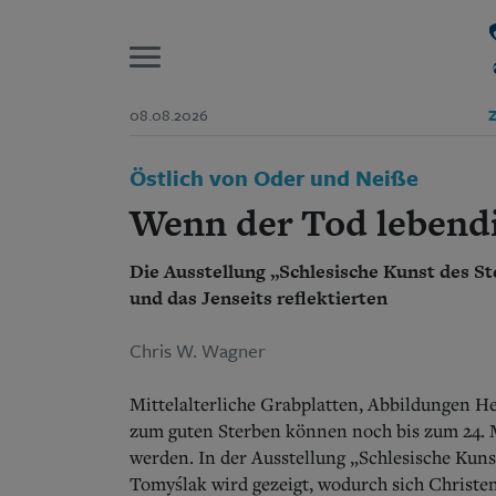
P
08.08.2026
Z
Start
Östlich von Oder und Neiße
Suchen und finden
Wer wir sind
Wenn der Tod lebend
Aktuelle Ausgabe
Abonnenten-Login
Die Ausstellung „Schlesische Kunst des St
Abonnent werden
Abo Prämien
und das Jenseits reflektierten
Archiv
Mediadaten
Chris W. Wagner
Mittelalterliche Grabplatten, Abbildungen He
zum guten Sterben können noch bis zum 24.
werden.
In der Ausstellung „Schlesische Kun
Tomyślak wird gezeigt, wodurch sich Christen