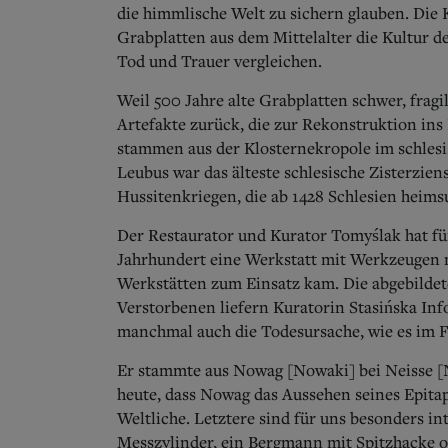
die himmlische Welt zu sichern glauben. Die
Grabplatten aus dem Mittelalter die Kultur 
Tod und Trauer vergleichen.
Weil 500 Jahre alte Grabplatten schwer, fragi
Artefakte zurück, die zur Rekonstruktion in
stammen aus der Klosternekropole im schles
Leubus war das älteste schlesische Zisterzien
Hussitenkriegen, die ab 1428 Schlesien heims
Der Restaurator und Kurator Tomyślak hat fü
Jahrhundert eine Werkstatt mit Werkzeugen na
Werkstätten zum Einsatz kam.
Die abgebildet
Verstorbenen liefern Kuratorin Stasińska In
manchmal auch die Todesursache, wie es im Fa
Er stammte aus Nowag [Nowaki] bei Neisse [N
heute, dass Nowag das Aussehen seines Epitap
Weltliche.
Letztere sind für uns besonders in
Messzylinder, ein Bergmann mit Spitzhacke o