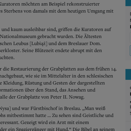
 Kuratoren möchten am Beispiel rekonstruierter
des Sterbens von damals mit dem heutigen Umgang mit
l und kaum ausleihbar sind, griffen die Kuratoren auf
s Nationalmuseum gebracht wurden.
Die Ältesten
ischen Leubus [Lubiąż] und dem Breslauer Dom.
serkloster. Seine Blütezeit endete abrupt mit den
uchten.
r die Restaurierung der Grabplatten aus dem frühen 14.
chgebaut, wie sie im Mittelalter in den schlesischen
e Kleidung, Rüstung und Gesten der dargestellten
formationen über den Stand, das Ansehen und
lle der Grabplatte von Peter II. Nowag.
ysa] und war Fürstbischof in Breslau. „Man weiß
hs mitbestimmt hatte ... Zu sehen sind Geistliche und
teressant. Gezeigt wird ein Arzt mit einem
der ein Spaziergänger mit Hund.“ Die Bibel an seinem