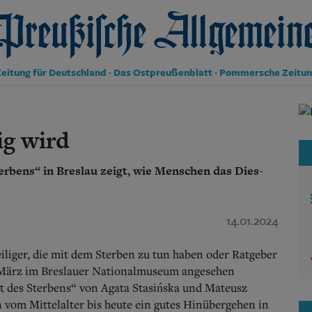
reußische Allgemeine Zeitung
eitung für Deutschland · Das Ostpreußenblatt · Pommersche Zeitu
Politik
Kultur
ig wird
Wirtschaft
Panorama
erbens“ in Breslau zeigt, wie Menschen das Dies-
Gesellschaft
Leben
Geschichte
Ostpreußen
14.01.2024
Pommern
Berlin-Brandenburg
iliger, die mit dem Sterben zu tun haben oder Ratgeber
Schlesien
 März im Breslauer Nationalmuseum angesehen
Danzig und Westpreußen
st des Sterbens“ von Agata Stasińska und Mateusz
Bücher
 vom Mittelalter bis heute ein gutes Hinübergehen in