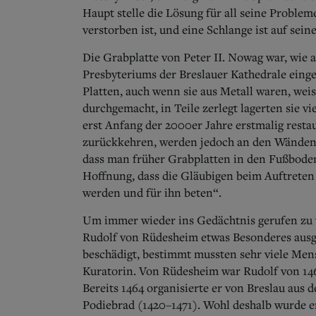
Haupt stelle die Lösung für all seine Probleme
verstorben ist, und eine Schlange ist auf sein
Die Grabplatte von Peter II. Nowag war, wie
Presbyteriums der Breslauer Kathedrale einge
Platten, auch wenn sie aus Metall waren, wei
durchgemacht, in Teile zerlegt lagerten sie v
erst Anfang der 2000er Jahre erstmalig restaur
zurückkehren, werden jedoch an den Wänden 
dass man früher Grabplatten in den Fußbode
Hoffnung, dass die Gläubigen beim Auftreten
werden und für ihn beten“.
Um immer wieder ins Gedächtnis gerufen zu w
Rudolf von Rüdesheim etwas Besonderes aus
beschädigt, bestimmt mussten sehr viele Mens
Kuratorin. Von Rüdesheim war Rudolf von 146
Bereits 1464 organisierte er von Breslau aus
Podiebrad (1420–1471). Wohl deshalb wurde e