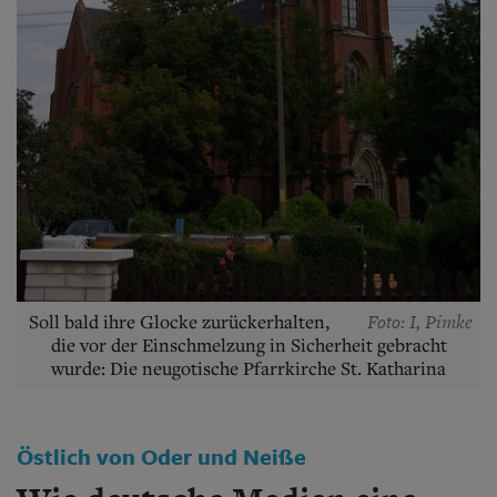
Aktuelle Ausgabe
Abonnenten-Login
Abonnent werden
Abo Prämien
Archiv
Mediadaten
Kontakt
Impressum
Datenschutz
Foto: I, Pimke
Soll bald ihre Glocke zurückerhalten,
die vor der Einschmelzung in Sicherheit gebracht
wurde: Die neugotische Pfarrkirche St. Katharina
Östlich von Oder und Neiße