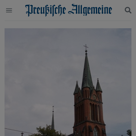
Politik
Suchen und finden
Kultur
Wirtschaft
Panorama
Gesellschaft
Leben
Geschichte
Ostpreußen
Pommern
Berlin-Brandenburg
Schlesien
Danzig und Westpreußen
Bücher
Start
Wer wir sind