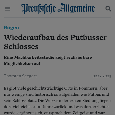
Politik
Rügen
Suchen und finden
Kultur
Wiederaufbau des Putbusser
Wirtschaft
Panorama
Schlosses
Gesellschaft
Leben
Eine Machbarkeitsstudie zeigt realisierbare
Geschichte
Möglichkeiten auf
Ostpreußen
Pommern
Thorsten Seegert
02.12.2023
Berlin-Brandenburg
Schlesien
Es gibt viele geschichtsträchtige Orte in Pommern, aber
Danzig und Westpreußen
Bücher
nur wenige sind historisch so aufgeladen wie Putbus und
sein Schlossplatz.
Die Wurzeln der ersten Siedlung liegen
Start
dort vielleicht 1.000 Jahre zurück und was dort errichtet
Wer wir sind
wurde, ergänzte sich, entsprach dem Zeitgeist und war