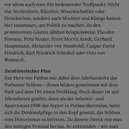
Aktuelle Ausgabe
vor allem auch eins: Ein bedeutender Treffpunkt. Nicht
Abonnenten-Login
nur Architekten, Künstler, Wissenschaftler oder
Abonnent werden
Verschwörer, sondern auch Minister und Könige kamen
Abo Prämien
hier zusammen, um Politik zu machen. Zu den
Archiv
Mediadaten
prominenten Gästen zählten beispielsweise Theodor
Fontane, Fritz Reuter, Ernst Moritz Arndt, Gerhard
Kontakt
Hauptmann, Alexander von Humboldt, Caspar David
Impressum
Friedrich, Karl Friedrich Schinkel oder Otto von
Datenschutz
Bismarck.
Zerstörerischer Plan
Das Herz von Putbus war dabei über Jahrhunderte das
Putbusser Schloss – dieses bildete gemeinsam mit dem
Park und dem Ort einen Dreiklang.
Doch dieser ist seit
Jahrzehnten gestört, denn als der Arbeiter- und
Bauernstaat DDR das Zepter in Putbus übernahm, hatte
sich die Denkmalpflege in den Kopf gesetzt, das Schloss
vom Historismus zu befreien. Zu diesem Zweck riss man
den mittigen Festsaal heraus. So entstanden – wie man