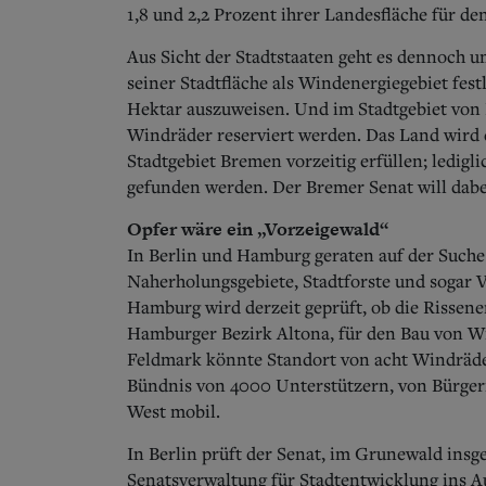
1,8 und 2,2 Prozent ihrer Landesfläche für d
Aus Sicht der Stadtstaaten geht es dennoch 
seiner Stadtfläche als Windenergiegebiet festl
Hektar auszuweisen. Und im Stadtgebiet von
Windräder reserviert werden. Das Land wird
Stadtgebiet Bremen vorzeitig erfüllen; ledig
gefunden werden.
Der Bremer Senat will dabe
Opfer wäre ein „Vorzeigewald“
In Berlin und Hamburg geraten auf der Suche
Naherholungsgebiete, Stadtforste und sogar V
Hamburg wird derzeit geprüft, ob die Rissen
Hamburger Bezirk Altona, für den Bau von Wi
Feldmark könnte Standort von acht Windräde
Bündnis von 4000 Unterstützern, von Bürge
West mobil.
In Berlin prüft der Senat, im Grunewald insg
Senatsverwaltung für Stadtentwicklung ins Au