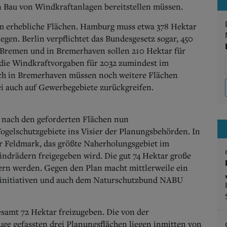
en Bau von Windkraftanlagen bereitstellen müssen.
um erhebliche Flächen. Hamburg muss etwa 378 Hektar
egen. Berlin verpflichtet das Bundesgesetz sogar, 450
 Bremen und in Bremerhaven sollen 210 Hektar für
 die Windkraftvorgaben für 2032 zumindest im
lich in Bremerhaven müssen noch weitere Flächen
i auch auf Gewerbegebiete zurückgreifen.
 nach den geforderten Flächen nun
ogelschutzgebiete ins Visier der Planungsbehörden. In
er Feldmark, das größte Naherholungsgebiet im
ndrädern freigegeben wird. Die gut 74 Hektar große
rn werden. Gegen den Plan macht mittlerweile ein
rinitiativen und auch dem Naturschutzbund NABU
esamt 72 Hektar freizugeben. Die von der
ge gefassten drei Planungsflächen liegen inmitten von