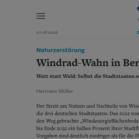
P
07.08.2026
Z
Start
Naturzerstörung
Suchen und finden
Wer wir sind
Windrad-Wahn in Ber
Aktuelle Ausgabe
Abonnenten-Login
Watt statt Wald: Selbst die Stadtstaaten s
Abonnent werden
Abo Prämien
Archiv
Hermann Müller
Mediadaten
Der Streit um Nutzen und Nachteile von Wind
die drei deutschen Stadtstaaten. Das 2022 v
den Weg gebrachte „Windenergieflächenbedar
bis Ende 2032 ein halbes Prozent ihrer Stadt
Vorgaben sind deutlich niedriger als für die 