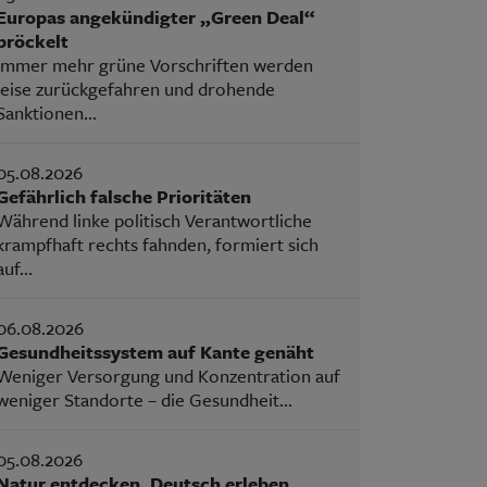
Europas angekündigter „Green Deal“
bröckelt
Immer mehr grüne Vorschriften werden
leise zurückgefahren und drohende
Sanktionen...
05.08.2026
Gefährlich falsche Prioritäten
Während linke politisch Verantwortliche
krampfhaft rechts fahnden, formiert sich
auf...
06.08.2026
Gesundheitssystem auf Kante genäht
Weniger Versorgung und Konzentration auf
weniger Standorte – die Gesundheit...
05.08.2026
Natur entdecken, Deutsch erleben