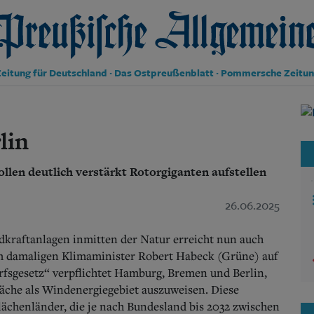
reußische Allgemeine Zeitung
eitung für Deutschland · Das Ostpreußenblatt · Pommersche Zeitu
Politik
Kultur
lin
Wirtschaft
Panorama
ollen deutlich verstärkt Rotorgiganten aufstellen
Gesellschaft
Leben
Geschichte
26.06.2025
Ostpreußen
Pommern
kraftanlagen inmitten der Natur erreicht nun auch
Berlin-Brandenburg
om damaligen Klimaminister Robert Habeck (Grüne) auf
Schlesien
fsgesetz“ verpflichtet Hamburg, Bremen und Berlin,
Danzig und Westpreußen
fläche als Windenergiegebiet auszuweisen. Diese
Bücher
Flächenländer, die je nach Bundesland bis 2032 zwischen