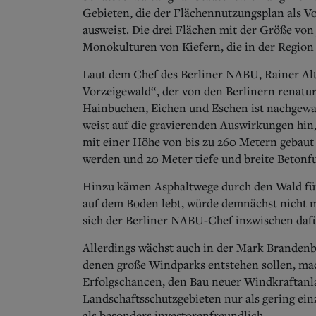
Gebieten, die der Flächennutzungsplan als V
ausweist. Die drei Flächen mit der Größe von
Monokulturen von Kiefern, die in der Region
Laut dem Chef des Berliner NABU, Rainer Alt
Vorzeigewald“, der von den Berlinern renatur
Hainbuchen, Eichen und Eschen ist nachgewa
weist auf die gravierenden Auswirkungen hin,
mit einer Höhe von bis zu 260 Metern gebaut
werden und 20 Meter tiefe und breite Beton
Hinzu kämen Asphaltwege durch den Wald für
auf dem Boden lebt, würde demnächst nicht me
sich der Berliner NABU-Chef inzwischen dafü
Allerdings wächst auch in der Mark Branden
denen große Windparks entstehen sollen, ma
Erfolgschancen, den Bau neuer Windkraftanlag
Landschaftsschutzgebieten nur als gering ei
als besonders investorenfreundlich.