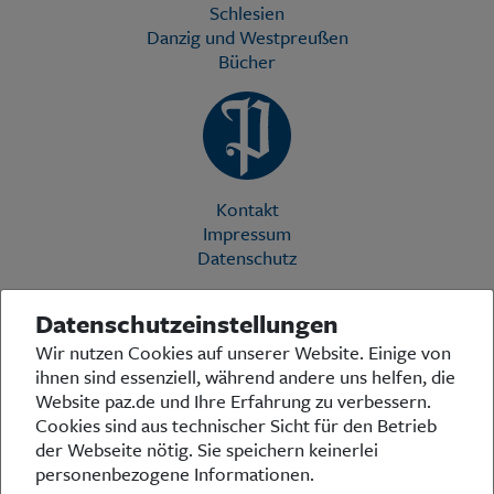
Schlesien
Danzig und Westpreußen
Bücher
Kontakt
Impressum
Datenschutz
Datenschutzeinstellungen
Die Preußische Allgemeine Zeitung (PAZ) ist eine einzigartige Stimme
Wir nutzen Cookies auf unserer Website. Einige von
in der deutschen Medienlandschaft. Woche für Woche berichtet sie
ihnen sind essenziell, während andere uns helfen, die
über das aktuelle Zeitgeschehen in Politik, Kultur und Wirtschaft und
bezieht zu den grundlegenden Entwicklungen unserer Gesellschaft
Website paz.de und Ihre Erfahrung zu verbessern.
Stellung. In ihrer Arbeit fühlt sich die Redaktion dem traditionellen
Cookies sind aus technischer Sicht für den Betrieb
preußischen Wertekanon verpflichtet: Das alte Preußen stand und
der Webseite nötig. Sie speichern keinerlei
steht für religiöse und weltanschauliche Toleranz, für Heimatliebe
personenbezogene Informationen.
und Weltoffenheit, für Rechtstaatlichkeit und intellektuelle