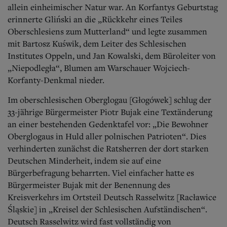
allein einheimischer Natur war. An Korfantys Geburtstag
erinnerte Gliński an die „Rückkehr eines Teiles
Oberschlesiens zum Mutterland“ und legte zusammen
mit Bartosz Kuświk, dem Leiter des Schlesischen
Institutes Oppeln, und Jan Kowalski, dem Büroleiter von
„Niepodległa“, Blumen am Warschauer Wojciech-
Korfanty-Denkmal nieder.
Im oberschlesischen Oberglogau [Głogówek] schlug der
33-jährige Bürgermeister Piotr Bujak eine Textänderung
an einer bestehenden Gedenktafel vor: „Die Bewohner
Oberglogaus in Huld aller polnischen Patrioten“. Dies
verhinderten zunächst die Ratsherren der dort starken
Deutschen Minderheit, indem sie auf eine
Bürgerbefragung beharrten. Viel einfacher hatte es
Bürgermeister Bujak mit der Benennung des
Kreisverkehrs im Ortsteil Deutsch Rasselwitz [Racławice
Śląskie] in „Kreisel der Schlesischen Aufständischen“.
Deutsch Rasselwitz wird fast vollständig von