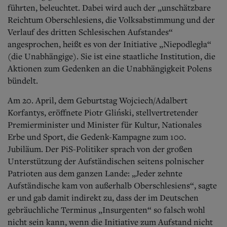
Aktuelle Ausgabe
führten, beleuchtet. Dabei wird auch der „unschätzbare
Abonnenten-Login
Reichtum Oberschlesiens, die Volksabstimmung und der
Abonnent werden
Verlauf des dritten Schlesischen Aufstandes“
Abo Prämien
angesprochen, heißt es von der Initiative „Niepodległa“
Archiv
Mediadaten
(die Unabhängige). Sie ist eine staatliche Institution, die
Aktionen zum Gedenken an die Unabhängigkeit Polens
Kontakt
bündelt.
Impressum
Datenschutz
Am 20. April, dem Geburtstag Wojciech/Adalbert
Korfantys, eröffnete Piotr Gliński, stellvertretender
Premierminister und Minister für Kultur, Nationales
Erbe und Sport, die Gedenk-Kampagne zum 100.
Jubiläum. Der PiS-Politiker sprach von der großen
Unterstützung der Aufständischen seitens polnischer
Patrioten aus dem ganzen Lande: „Jeder zehnte
Aufständische kam von außerhalb Oberschlesiens“, sagte
er und gab damit indirekt zu, dass der im Deutschen
gebräuchliche Terminus „Insurgenten“ so falsch wohl
nicht sein kann, wenn die Initiative zum Aufstand nicht