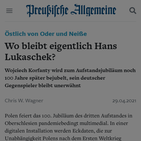
Politik
Östlich von Oder und Neiße
Suchen und finden
Kultur
Wo bleibt eigentlich Hans
Wirtschaft
Panorama
Lukaschek?
Gesellschaft
Leben
Wojciech Korfanty wird zum Aufstandsjubiläum noch
Geschichte
100 Jahre später bejubelt, sein deutscher
Ostpreußen
Gegenspieler bleibt unerwähnt
Pommern
Berlin-Brandenburg
Chris W. Wagner
29.04.2021
Schlesien
Danzig und Westpreußen
Bücher
Polen feiert das 100. Jubiläum des dritten Aufstandes in
Oberschlesien pandemiebedingt multimedial. In einer
Start
digitalen Installation werden Eckdaten, die zur
Wer wir sind
Unabhängigkeit Polens nach dem Ersten Weltkrieg