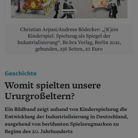
Aktuelle Ausgabe
Abonnenten-Login
Abonnent werden
Abo Prämien
Archiv
Christian Arpasi/Andreas Bödecker: „[K]ein
Mediadaten
Kinderspiel. Spielzeug als Spiegel der
Industrialisierung“, Be.bra Verlag, Berlin 2021,
Kontakt
gebunden, 256 Seiten, 20 Euro
Impressum
Datenschutz
Geschichte
Womit spielten unsere
Ururgroßeltern?
Ein Bildband zeigt anhand von Kinderspielzeug die
Entwicklung der Industrialisierung in Deutschland,
ausgehend von berühmten Spielzeugmarken zu
Beginn des 20. Jahrhunderts