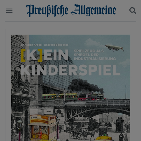
Politik
Suchen und finden
Kultur
Wirtschaft
Panorama
Gesellschaft
Leben
Geschichte
Ostpreußen
Pommern
Berlin-Brandenburg
Schlesien
Danzig und Westpreußen
Bücher
Start
Wer wir sind