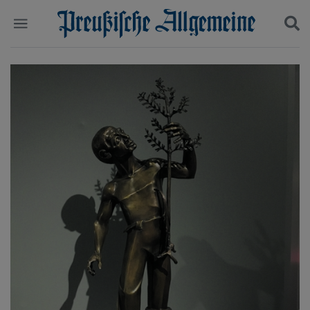
Politik
Suchen und finden
Kultur
Wirtschaft
Panorama
Gesellschaft
Leben
Geschichte
Ostpreußen
Pommern
Berlin-Brandenburg
Schlesien
Danzig und Westpreußen
Bücher
Start
Wer wir sind