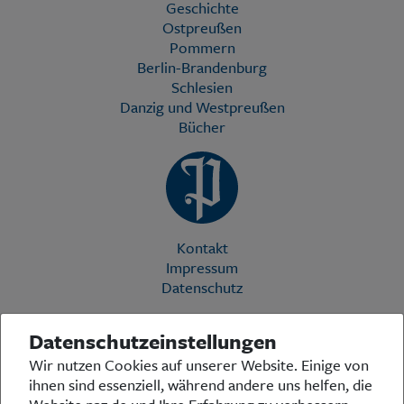
Geschichte
Ostpreußen
Pommern
Berlin-Brandenburg
Schlesien
Danzig und Westpreußen
Bücher
Kontakt
Impressum
Datenschutz
Datenschutzeinstellungen
Die Preußische Allgemeine Zeitung (PAZ) ist eine einzigartige Stimme
Wir nutzen Cookies auf unserer Website. Einige von
in der deutschen Medienlandschaft. Woche für Woche berichtet sie
ihnen sind essenziell, während andere uns helfen, die
über das aktuelle Zeitgeschehen in Politik, Kultur und Wirtschaft und
bezieht zu den grundlegenden Entwicklungen unserer Gesellschaft