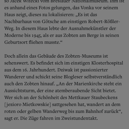
so Jacek Witecki vom Breslauer Nationalmuseum. Ihm ist
es anhand eines Fotos gelungen, das Vonka vor seinem
Haus zeigt, dieses zu lokalisieren: „Es ist das
Nachbarhaus von Götsche am einstigen Robert-Rößler-
Weg. In diesem Haus lebte der Ausnahmekünstler der
Moderne bis 1945, als er aus Zobten am Berge in seinen
Geburtsort fliehen musste.“
Doch allein das Gebäude des Zobten-Museums ist
sehenswert. Es befindet sich im einstigen Klosterhospital
aus dem 16. Jahrhundert. Dziwak ist passionierter
Wanderer und schickt seine Blogleser selbstverständlich
auch den Zobten hinauf. „An der Marienkirche steht ein
Aussichtsturm, der eine atemberaubende Sicht bietet.
Wer sich an der Schönheit des Mettkauer Staubeckens
[jezioro Mietkowskie] sattgesehen hat, wandert an dem
roten oder gelben Wanderweg bis zum Bahnhof zurück“,
sagt er. Die Züge fahren im Zweistundentakt.