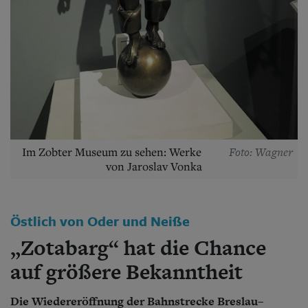
Aktuelle Ausgabe
Abonnenten-Login
Abonnent werden
Abo Prämien
Archiv
Mediadaten
Kontakt
Impressum
Datenschutz
Foto: Wagner
Im Zobter Museum zu sehen: Werke
von Jaroslav Vonka
Östlich von Oder und Neiße
„Zotabarg“ hat die Chance
auf größere Bekanntheit
Die Wiedereröffnung der Bahnstrecke Breslau–