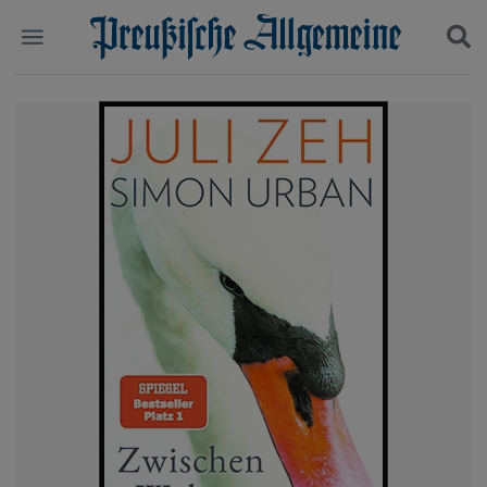
Politik
Suchen und finden
Kultur
Wirtschaft
Panorama
Gesellschaft
Leben
Geschichte
Ostpreußen
Pommern
Berlin-Brandenburg
Schlesien
Danzig und Westpreußen
Bücher
Start
Wer wir sind