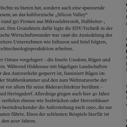
hichte zu bieten hat, sondern auch eine spannende
esem, an das kalifornische „Silicon Valley“
 rund 350 Firmen aus Mikroelektronik, Halbleiter-,
et. Den Grundstein dafür legte die EDV-Technik in der
sische Wirtschaftswunder war 1996 die Ansiedelung des
itere Unternehmen wie Infineon und Intel folgten,
ochtechnologieproduktion arbeiten.
er Ostsee vorgelagert – die Inseln Usedom, Rügen und
Reiz. Während Hiddensee mit hügeligen Landschaften
 den Autoverkehr gesperrt ist, fasziniert Rügen im
 der Stubbenkammer und den zum Weltnaturerbe der
vor allem für seine Bäderarchitektur berühmt –
und Heringsdorf. Allerdings gingen auch hier 40 Jahre
en verfielen ebenso wie Seebrücken oder Herrenhäuser
 beeindruckender die Auferstehung nach 1990, die zur
uten führte. Eines der schönsten Beispiele hierfür ist
n den 90er Jahren.