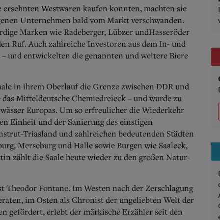
ge ersehnten Westwaren kaufen konnten, machten sie
eigenen Unternehmen bald vom Markt verschwanden.
würdige Marken wie Radeberger, Lübzer undHasseröder
en Ruf. Auch zahlreiche Investoren aus dem In- und
– und entwickelten die genannten und weitere Biere
aale in ihrem Oberlauf die Grenze zwischen DDR und
ie das Mitteldeutsche Chemiedreieck – und wurde zu
wässer Europas. Um so erfreulicher die Wiederkehr
chen Einheit und der Sanierung des einstigen
nstrut-Triasland und zahlreichen bedeutenden Städten
burg, Merseburg und Halle sowie Burgen wie Saaleck,
in zählt die Saale heute wieder zu den großen Natur-
ist Theodor Fontane. Im Westen nach der Zerschlagung
eraten, im Osten als Chronist der ungeliebten Welt der
en gefördert, erlebt der märkische Erzähler seit den