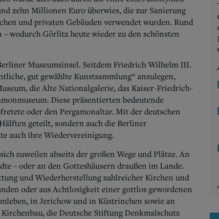
und zehn Millionen Euro überwies, die zur Sanierung
lichen und privaten Gebäuden verwendet wurden. Rund
 – wodurch Görlitz heute wieder zu den schönsten
erliner Museumsinsel. Seitdem Friedrich Wilhelm III.
entliche, gut gewählte Kunstsammlung“ anzulegen,
seum, die Alte Nationalgalerie, das Kaiser-Friedrich-
monmuseum. Diese präsentierten bedeutende
ofretete oder den Pergamonaltar. Mit der deutschen
Hälften geteilt, sondern auch die Berliner
te auch ihre Wiedervereinigung.
sich zuweilen abseits der großen Wege und Plätze. An
ädte – oder an den Gotteshäusern draußen im Lande.
ettung und Wiederherstellung zahlreicher Kirchen und
ünden oder aus Achtlosigkeit einer gottlos gewordenen
emleben, in Jerichow und in Küstrinchen sowie an
g Kirchenbau, die Deutsche Stiftung Denkmalschutz