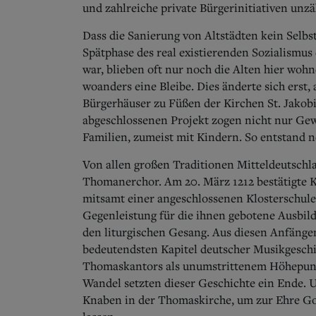
und zahlreiche private Bürgerinitiativen unzä
Dass die Sanierung von Altstädten kein Selbstz
Spätphase des real existierenden Sozialismus
war, blieben oft nur noch die Alten hier woh
woanders eine Bleibe. Dies änderte sich erst,
Bürgerhäuser zu Füßen der Kirchen St. Jakobi
abgeschlossenen Projekt zogen nicht nur Gew
Familien, zumeist mit Kindern. So entstand n
Von allen großen Traditionen Mitteldeutschla
Thomanerchor. Am 20. März 1212 bestätigte K
mitsamt einer angeschlossenen Klosterschul
Gegenleistung für die ihnen gebotene Ausbild
den liturgischen Gesang. Aus diesen Anfängen
bedeutendsten Kapitel deutscher Musikgeschi
Thomaskantors als unumstrittenem Höhepunkt
Wandel setzten dieser Geschichte ein Ende. 
Knaben in der Thomaskirche, um zur Ehre Go