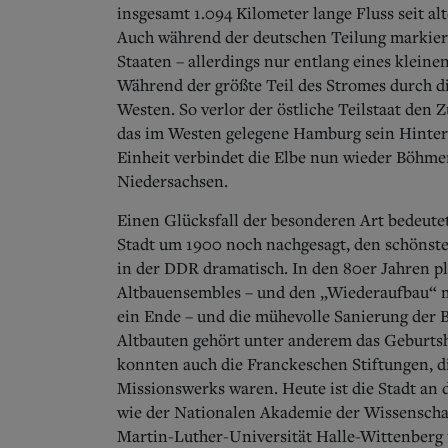
insgesamt 1.094 Kilometer lange Fluss seit a
Auch während der deutschen Teilung markier
Staaten – allerdings nur entlang eines klein
Während der größte Teil des Stromes durch d
Westen. So verlor der östliche Teilstaat de
das im Westen gelegene Hamburg sein Hinterl
Einheit verbindet die Elbe nun wieder Böhm
Niedersachsen.
Einen Glücksfall der besonderen Art bedeutet
Stadt um 1900 noch nachgesagt, den schönste
in der DDR dramatisch. In den 80er Jahren p
Altbauensembles – und den „Wiederaufbau“ mi
ein Ende – und die mühevolle Sanierung der
Altbauten gehört unter anderem das Geburts
konnten auch die Franckeschen Stiftungen, di
Missionswerks waren. Heute ist die Stadt an d
wie der Nationalen Akademie der Wissenschaf
Martin-Luther-Universität Halle-Wittenberg