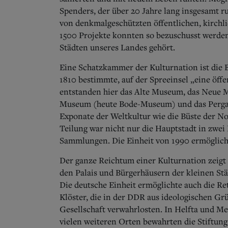
Spenders, der über 20 Jahre lang insgesamt r
von denkmalgeschützten öffentlichen, kirch
1500 Projekte konnten so bezuschusst werden
Städten unseres Landes gehört.
Eine Schatzkammer der Kulturnation ist die B
1810 bestimmte, auf der Spreeinsel „eine öff
entstanden hier das Alte Museum, das Neue Mu
Museum (heute Bode-Museum) und das Perga
Exponate der Weltkultur wie die Büste der N
Teilung war nicht nur die Hauptstadt in zwei 
Sammlungen. Die Einheit von 1990 ermöglich
Der ganze Reichtum einer Kulturnation zeigt 
den Palais und Bürgerhäusern der kleinen St
Die deutsche Einheit ermöglichte auch die R
Klöster, die in der DDR aus ideologischen Gr
Gesellschaft verwahrlosten. In Helfta und M
vielen weiteren Orten bewahrten die Stiftun