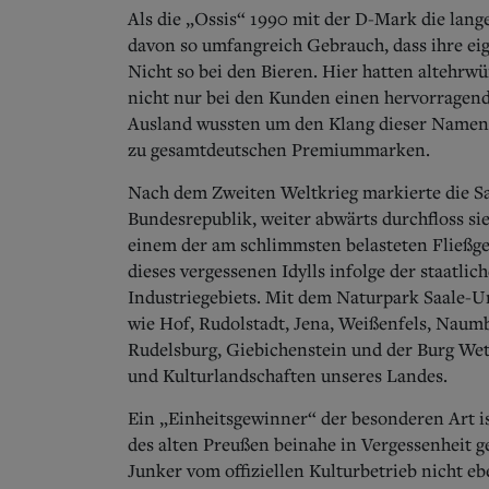
Als die „Ossis“ 1990 mit der D-Mark die lan
davon so umfangreich Gebrauch, dass ihre 
Nicht so bei den Bieren. Hier hatten altehr
nicht nur bei den Kunden einen hervorragend
Ausland wussten um den Klang dieser Namen 
zu gesamtdeutschen Premiummarken.
Nach dem Zweiten Weltkrieg markierte die S
Bundesrepublik, weiter abwärts durchfloss s
einem der am schlimmsten belasteten Fließge
dieses vergessenen Idylls infolge der staatli
Industriegebiets. Mit dem Naturpark Saale-U
wie Hof, Rudolstadt, Jena, Weißenfels, Naum
Rudelsburg, Giebichenstein und der Burg Wett
und Kulturlandschaften unseres Landes.
Ein „Einheitsgewinner“ der besonderen Art 
des alten Preußen beinahe in Vergessenheit g
Junker vom offiziellen Kulturbetrieb nicht eb