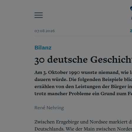
P
07.08.2026
Z
Start
Bilanz
Suchen und finden
Wer wir sind
30 deutsche Geschicht
Aktuelle Ausgabe
Abonnenten-Login
Am 3. Oktober 1990 wusste niemand, wie 
Abonnent werden
Abo Prämien
dauern würde. Die folgenden Beispiele blick
Archiv
erzählen von den Leistungen der Bürger in
Mediadaten
trotz mancher Probleme ein Grund zum Fe
René Nehring
Zwischen Erzgebirge und Nordsee markiert d
Deutschlands. Wie der Main zwischen Norden