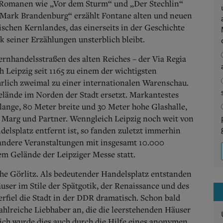
n Romanen wie „Vor dem Sturm“ und „Der Stechlin“
 Mark Brandenburg“ erzählt Fontane alten und neuen
schen Kernlandes, das einerseits in der Geschichte
nk seiner Erzählungen unsterblich bleibt.
rnhandelsstraßen des alten Reiches – der Via Regia
h Leipzig seit 1165 zu einem der wichtigsten
hrlich zweimal zu einer internationalen Warenschau.
elände im Norden der Stadt ersetzt. Markantestes
ange, 80 Meter breite und 30 Meter hohe Glashalle,
Marg und Partner. Wenngleich Leipzig noch weit von
delsplatz entfernt ist, so fanden zuletzt immerhin
andere Veranstaltungen mit insgesamt 10.000
em Gelände der Leipziger Messe statt.
sche Görlitz. Als bedeutender Handelsplatz entstanden
äuser im Stile der Spätgotik, der Renaissance und des
rfiel die Stadt in der DDR dramatisch. Schon bald
ahlreiche Liebhaber an, die die leerstehenden Häuser
ich wurde dies auch durch die Hilfe eines anonymen