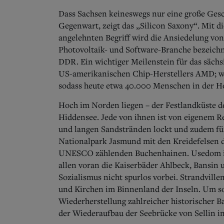
Dass Sachsen keineswegs nur eine große Gesc
Gegenwart, zeigt das „Silicon Saxony“. Mit di
angelehnten Begriff wird die Ansiedelung von
Photovoltaik- und Software-Branche bezeichn
DDR. Ein wichtiger Meilenstein für das säch
US-amerikanischen Chip-Herstellers AMD; we
sodass heute etwa 40.000 Menschen in der H
Hoch im Norden liegen – der Festlandküste d
Hiddensee. Jede von ihnen ist von eigenem 
und langen Sandstränden lockt und zudem für
Nationalpark Jasmund mit den Kreidefelsen
UNESCO zählenden Buchenhainen. Usedom ist 
allen voran die Kaiserbäder Ahlbeck, Bansin 
Sozialismus nicht spurlos vorbei. Strandvill
und Kirchen im Binnenland der Inseln. Um so
Wiederherstellung zahlreicher historischer Ba
der Wiederaufbau der Seebrücke von Sellin i