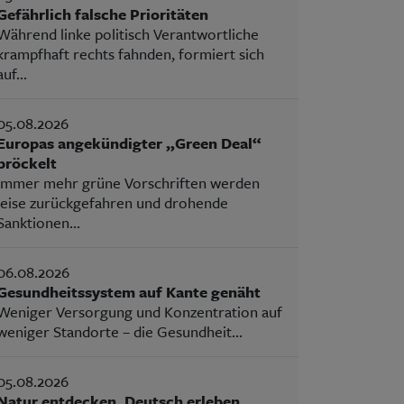
Gefährlich falsche Prioritäten
Während linke politisch Verantwortliche
krampfhaft rechts fahnden, formiert sich
auf...
05.08.2026
Europas angekündigter „Green Deal“
bröckelt
Immer mehr grüne Vorschriften werden
leise zurückgefahren und drohende
Sanktionen...
06.08.2026
Gesundheitssystem auf Kante genäht
Weniger Versorgung und Konzentration auf
weniger Standorte – die Gesundheit...
05.08.2026
Natur entdecken, Deutsch erleben