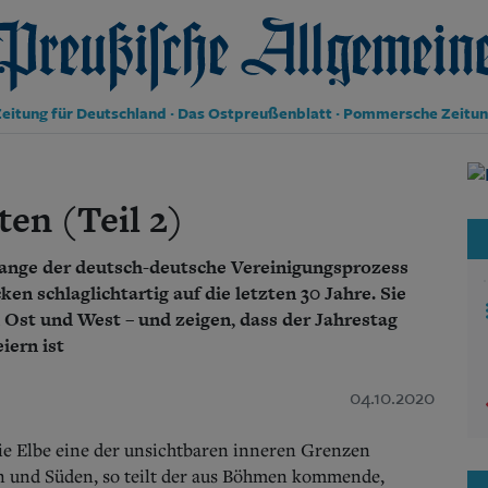
reußische Allgemeine Zeitung
eitung für Deutschland · Das Ostpreußenblatt · Pommersche Zeitu
Politik
Kultur
en (Teil 2)
Wirtschaft
Panorama
lange der deutsch-deutsche Vereinigungsprozess
Gesellschaft
Leben
en schlaglichtartig auf die letzten 30 Jahre. Sie
Geschichte
 Ost und West – und zeigen, dass der Jahrestag
Ostpreußen
iern ist
Pommern
Berlin-Brandenburg
04.10.2020
Schlesien
Danzig und Westpreußen
ie Elbe eine der unsichtbaren inneren Grenzen
Bücher
 und Süden, so teilt der aus Böhmen kommende,