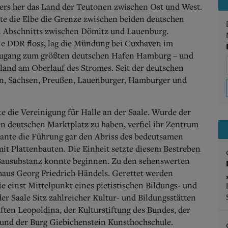
lters her das Land der Teutonen zwischen Ost und West.
te die Elbe die Grenze zwischen beiden deutschen
en Abschnitts zwischen Dömitz und Lauenburg.
ie DDR floss, lag die Mündung bei Cuxhaven im
n Zugang zum größten deutschen Hafen Hamburg – und
and am Oberlauf des Stromes. Seit der deutschen
en, Sachsen, Preußen, Lauenburger, Hamburger und
e die Vereinigung für Halle an der Saale. Wurde der
n deutschen Marktplatz zu haben, verfiel ihr Zentrum
lante die Führung gar den Abriss des bedeutsamen
t Plattenbauten. Die Einheit setzte diesem Bestreben
 Bausubstanz konnte beginnen. Zu den sehenswerten
haus Georg Friedrich Händels. Gerettet werden
e einst Mittelpunkt eines pietistischen Bildungs- und
er Saale Sitz zahlreicher Kultur- und Bildungsstätten
ten Leopoldina, der Kulturstiftung des Bundes, der
 und der Burg Giebichenstein Kunsthochschule.