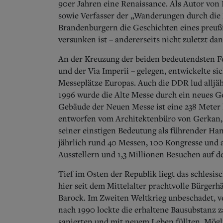
90er Jahren eine Renaissance. Als Autor vo
sowie Verfasser der „Wanderungen durch die
Brandenburgern die Geschichten eines preußi
versunken ist – andererseits nicht zuletzt da
An der Kreuzung der beiden bedeutendsten Fe
und der Via Imperii – gelegen, entwickelte sic
Messeplätze Europas. Auch die DDR lud alljä
1996 wurde die Alte Messe durch ein neues G
Gebäude der Neuen Messe ist eine 238 Meter l
entworfen vom Architektenbüro von Gerkan, 
seiner einstigen Bedeutung als führender Han
jährlich rund 40 Messen, 100 Kongresse und 
Ausstellern und 1,3 Millionen Besuchen auf d
Tief im Osten der Republik liegt das schlesi
hier seit dem Mittelalter prachtvolle Bürgerh
Barock. Im Zweiten Weltkrieg unbeschadet, ve
nach 1990 lockte die erhaltene Bausubstanz z
sanierten und mit neuem Leben füllten. Mögl