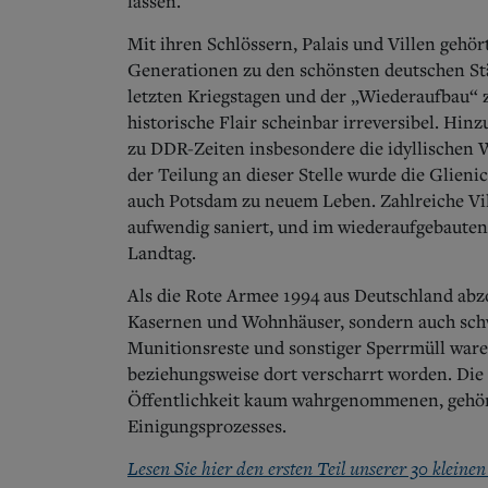
lassen.
Mit ihren Schlössern, Palais und Villen gehört
Generationen zu den schönsten deutschen Städ
letzten Kriegstagen und der „Wiederaufbau“ z
historische Flair scheinbar irreversibel. Hi
zu DDR-Zeiten insbesondere die idyllischen
der Teilung an dieser Stelle wurde die Glie
auch Potsdam zu neuem Leben. Zahlreiche Vil
aufwendig saniert, und im wiederaufgebauten 
Landtag.
Als die Rote Armee 1994 aus Deutschland abzo
Kasernen und Wohnhäuser, sondern auch schw
Munitionsreste und sonstiger Sperrmüll ware
beziehungsweise dort verscharrt worden. Die 
Öffentlichkeit kaum wahrgenommenen, gehört
Einigungsprozesses.
Lesen Sie hier den ersten Teil unserer 30 kleine