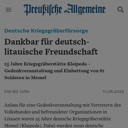
Politik
Deutsche Kriegsgräberfürsorge
Suchen und finden
Kultur
Dankbar für deutsch-
Wirtschaft
Panorama
litauische Freundschaft
Gesellschaft
Leben
25 Jahre Kriegsgräberstätte Klaipeda –
Geschichte
Gedenkveranstaltung und Einbettung von 61
Ostpreußen
Soldaten in Memel
Pommern
Berlin-Brandenburg
Harald John
11.06.2023
Schlesien
Danzig und Westpreußen
Bücher
Anlass für eine Gedenkveranstaltung mit Vertretern des
Volksbundes und befreundeter Organisationen in
Start
Litauen waren 25 Jahre deutsche Kriegsgräberstätte
Wer wir sind
Memel [Klaipeda]. Dabei wurden neun deutsche