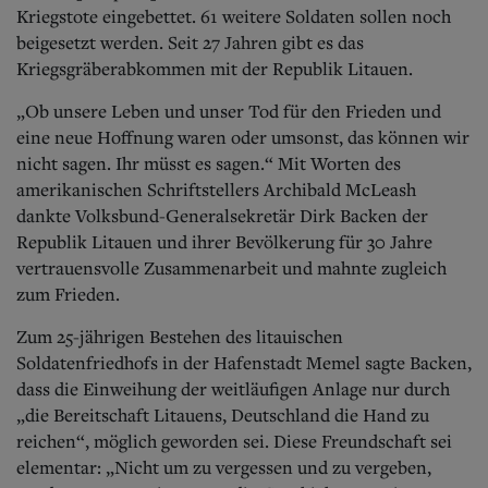
Aktuelle Ausgabe
Kriegstote eingebettet. 61 weitere Soldaten sollen noch
Abonnenten-Login
beigesetzt werden. Seit 27 Jahren gibt es das
Abonnent werden
Kriegsgräberabkommen mit der Republik Litauen.
Abo Prämien
Archiv
„Ob unsere Leben und unser Tod für den Frieden und
Mediadaten
eine neue Hoffnung waren oder umsonst, das können wir
Kontakt
nicht sagen. Ihr müsst es sagen.“ Mit Worten des
Impressum
amerikanischen Schriftstellers Archibald McLeash
Datenschutz
dankte Volksbund-Generalsekretär Dirk Backen der
Republik Litauen und ihrer Bevölkerung für 30 Jahre
vertrauensvolle Zusammenarbeit und mahnte zugleich
zum Frieden.
Zum 25-jährigen Bestehen des litauischen
Soldatenfriedhofs in der Hafenstadt Memel sagte Backen,
dass die Einweihung der weitläufigen Anlage nur durch
„die Bereitschaft Litauens, Deutschland die Hand zu
reichen“, möglich geworden sei. Diese Freundschaft sei
elementar: „Nicht um zu vergessen und zu vergeben,