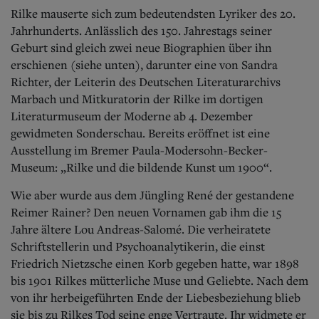
Aktuelle Ausgabe
Rilke mauserte sich zum bedeutendsten Lyriker des 20.
Abonnenten-Login
Jahrhunderts. Anlässlich des 150. Jahrestags seiner
Abonnent werden
Abo Prämien
Geburt sind gleich zwei neue Biographien über ihn
Archiv
erschienen (siehe unten), darunter eine von Sandra
Mediadaten
Richter, der Leiterin des Deutschen Literaturarchivs
Marbach und Mitkuratorin der Rilke im dortigen
Kontakt
Literaturmuseum der Moderne ab 4. Dezember
Impressum
gewidmeten Sonderschau. Bereits eröffnet ist eine
Datenschutz
Ausstellung im Bremer Paula-Modersohn-Becker-
Museum: „Rilke und die bildende Kunst um 1900“.
Wie aber wurde aus dem Jüngling René der gestandene
Reimer Rainer? Den neuen Vornamen gab ihm die 15
Jahre ältere Lou Andreas-Salomé. Die verheiratete
Schriftstellerin und Psychoanalytikerin, die einst
Friedrich Nietzsche einen Korb gegeben hatte, war 1898
bis 1901 Rilkes mütterliche Muse und Geliebte. Nach dem
von ihr herbeigeführten Ende der Liebesbeziehung blieb
sie bis zu Rilkes Tod seine enge Vertraute. Ihr widmete er