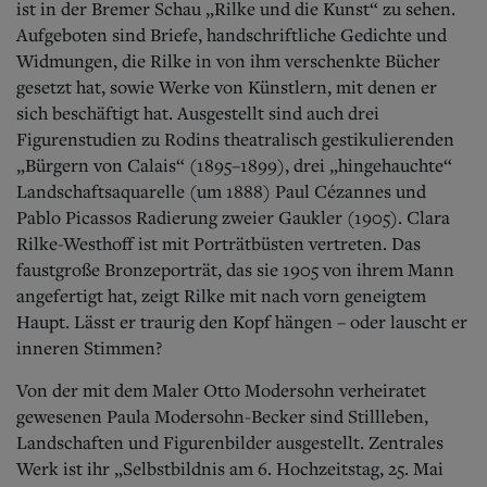
ist in der Bremer Schau „Rilke und die Kunst“ zu sehen.
Aufgeboten sind Briefe, handschriftliche Gedichte und
Widmungen, die Rilke in von ihm verschenkte Bücher
gesetzt hat, sowie Werke von Künstlern, mit denen er
sich beschäftigt hat. Ausgestellt sind auch drei
Figurenstudien zu Rodins theatralisch gestikulierenden
„Bürgern von Calais“ (1895–1899), drei „hingehauchte“
Landschaftsaquarelle (um 1888) Paul Cézannes und
Pablo Picassos Radierung zweier Gaukler (1905). Clara
Rilke-Westhoff ist mit Porträtbüsten vertreten. Das
faustgroße Bronzeporträt, das sie 1905 von ihrem Mann
angefertigt hat, zeigt Rilke mit nach vorn geneigtem
Haupt. Lässt er traurig den Kopf hängen – oder lauscht er
inneren Stimmen?
Von der mit dem Maler Otto Modersohn verheiratet
gewesenen Paula Modersohn-Becker sind Stillleben,
Landschaften und Figurenbilder ausgestellt. Zentrales
Werk ist ihr „Selbstbildnis am 6. Hochzeitstag, 25. Mai