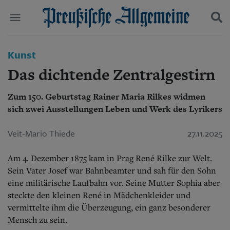
Politik
Kunst
Suchen und finden
Kultur
Das dichtende Zentralgestirn
Wirtschaft
Panorama
Zum 150. Geburtstag Rainer Maria Rilkes widmen
Gesellschaft
sich zwei Ausstellungen Leben und Werk des Lyrikers
Leben
Geschichte
Ostpreußen
Veit-Mario Thiede
27.11.2025
Pommern
Berlin-Brandenburg
Am 4. Dezember 1875 kam in Prag René Rilke zur Welt.
Schlesien
Sein Vater Josef war Bahnbeamter und sah für den Sohn
Danzig und Westpreußen
eine militärische Laufbahn vor. Seine Mutter Sophia aber
Bücher
steckte den kleinen René in Mädchenkleider und
vermittelte ihm die Überzeugung, ein ganz besonderer
Start
Wer wir sind
Mensch zu sein.