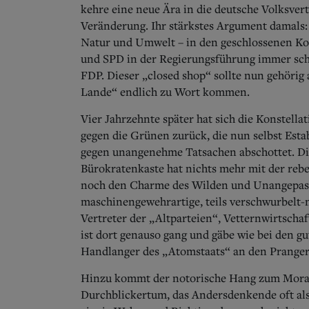
kehre eine neue Ära in die deutsche Volksvert
Veränderung. Ihr stärkstes Argument damals:
Natur und Umwelt – in den geschlossenen Kos
und SPD in der Regierungsführung immer schö
FDP. Dieser „closed shop“ sollte nun gehöri
Lande“ endlich zu Wort kommen.
Vier Jahrzehnte später hat sich die Konstella
gegen die Grünen zurück, die nun selbst Estab
gegen unangenehme Tatsachen abschottet. Di
Bürokratenkaste hat nichts mehr mit der rebe
noch den Charme des Wilden und Unangepassten
maschinengewehrartige, teils verschwurbelt
Vertreter der „Altparteien“, Vetternwirtscha
ist dort genauso gang und gäbe wie bei den gu
Handlanger des „Atomstaats“ an den Pranger g
Hinzu kommt der notorische Hang zum Morali
Durchblickertum, das Andersdenkende oft als j