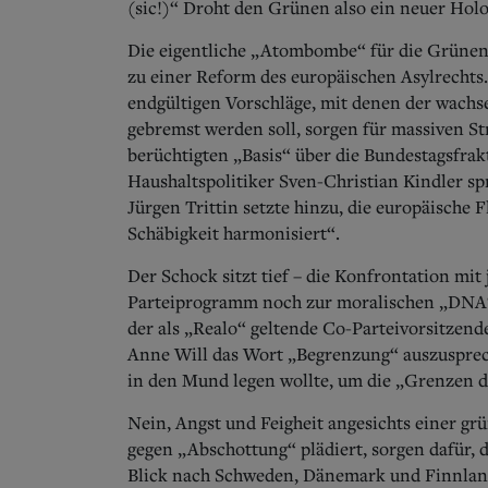
(sic!)“
Droht den Grünen also ein neuer Holoc
Die eigentliche „Atombombe“ für die Grünen 
zu einer Reform des europäischen Asylrechts
endgültigen Vorschläge, mit denen der wach
gebremst werden soll, sorgen für massiven St
berüchtigten „Basis“ über die Bundestagsfrak
Haushaltspolitiker Sven-Christian Kindler s
Jürgen Trittin setzte hinzu, die europäische 
Schäbigkeit harmonisiert“.
Der Schock sitzt tief – die Konfrontation mit
Parteiprogramm noch zur moralischen „DNA“
der als „Realo“ geltende Co-Parteivorsitzend
Anne Will das Wort „Begrenzung“ auszuspre
in den Mund legen wollte, um die „Grenzen 
Nein, Angst und Feigheit angesichts einer gr
gegen „Abschottung“ plädiert, sorgen dafür, d
Blick nach Schweden, Dänemark und Finnland