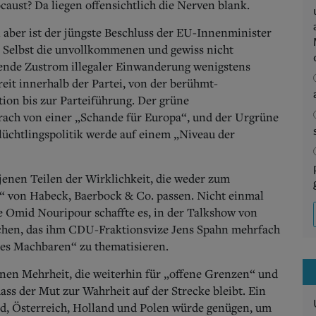
aust? Da liegen offensichtlich die Nerven blank.
aber ist der jüngste Beschluss der EU-Innenminister
. Selbst die unvollkommenen und gewiss nicht
sende Zustrom illegaler Einwanderung wenigstens
reit innerhalb der Partei, von der berühmt-
tion bis zur Parteiführung. Der grüne
prach von einer „Schande für Europa“, und der Urgrüne
Flüchtlingspolitik werde auf einem „Niveau der
 jenen Teilen der Wirklichkeit, die weder zum
 von Habeck, Baerbock & Co. passen. Nicht einmal
e Omid Nouripour schaffte es, in der Talkshow von
chen, das ihm CDU-Fraktionsvize Jens Spahn mehrfach
des Machbaren“ zu thematisieren.
ünen Mehrheit, die weiterhin für „offene Grenzen“ und
ass der Mut zur Wahrheit auf der Strecke bleibt. Ein
, Österreich, Holland und Polen würde genügen, um