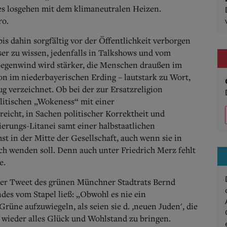
 es losgehen mit dem klimaneutralen Heizen.
ro.
bis dahin sorgfältig vor der Öffentlichkeit verborgen
ser zu wissen, jedenfalls in Talkshows und vom
Gegenwind wird stärker, die Menschen draußen im
n im niederbayerischen Erding – lautstark zu Wort,
 verzeichnet. Ob bei der zur Ersatzreligion
itischen „Wokeness“ mit einer
 reicht, in Sachen politischer Korrektheit und
ierungs-Litanei samt einer halbstaatlichen
t in der Mitte der Gesellschaft, auch wenn sie in
ch wenden soll. Denn auch unter Friedrich Merz fehlt
e.
der Tweet des grünen Münchner Stadtrats Bernd
ndes vom Stapel ließ: „Obwohl es nie ein
Grüne aufzuwiegeln, als seien sie d. ,neuen Juden', die
wieder alles Glück und Wohlstand zu bringen.