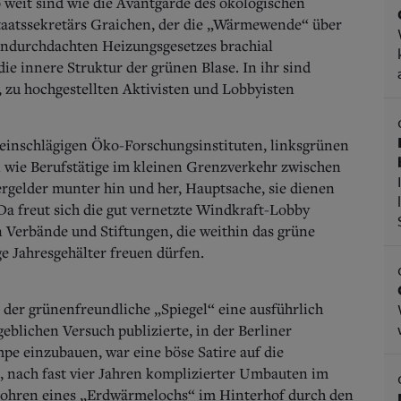
 weit sind wie die Avantgarde des ökologischen
Staatssekretärs Graichen, der die „Wärmewende“ über
undurchdachten Heizungsgesetzes brachial
die innere Struktur der grünen Blase. In ihr sind
, zu hochgestellten Aktivisten und Lobbyisten
en einschlägigen Öko-Forschungsinstituten, linksgrünen
ie Berufstätige im kleinen Grenzverkehr zwischen
gelder munter hin und her, Hauptsache, sie dienen
a freut sich die gut vernetzte Windkraft-Lobby
n Verbände und Stiftungen, die weithin das grüne
ge Jahresgehälter freuen dürfen.
der grünenfreundliche „Spiegel“ eine ausführlich
eblichen Versuch publizierte, in der Berliner
pe einzubauen, war eine böse Satire auf die
t, nach fast vier Jahren komplizierter Umbauten im
Bohren eines „Erdwärmelochs“ im Hinterhof durch den