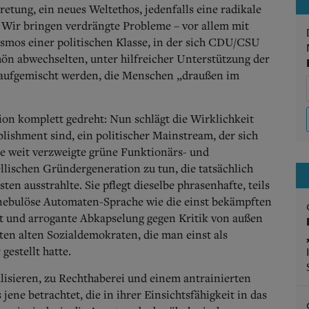
retung, ein neues Weltethos, jedenfalls eine radikale
 Wir bringen verdrängte Probleme – vor allem mit
mos einer politischen Klasse, in der sich CDU/CSU
n abwechselten, unter hilfreicher Unterstützung der
g aufgemischt werden, die Menschen „draußen im
tion komplett gedreht: Nun schlägt die Wirklichkeit
lishment sind, ein politischer Mainstream, der sich
e weit verzweigte grüne Funktionärs- und
llischen Gründergeneration zu tun, die tatsächlich
 ausstrahlte. Sie pflegt dieselbe phrasenhafte, teils
-nebulöse Automaten-Sprache wie die einst bekämpften
ft und arrogante Abkapselung gegen Kritik von außen
ten alten Sozialdemokraten, die man einst als
estellt hatte.
sieren, zu Rechthaberei und einem antrainierten
ene betrachtet, die in ihrer Einsichtsfähigkeit in das