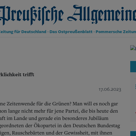
reußische Allgemeine Zeitung
eitung für Deutschland · Das Ostpreußenblatt · Pommersche Zeitu
Politik
Kultur
Wirtschaft
Panorama
lichkeit trifft
Gesellschaft
Leben
Geschichte
17.06.2023
Ostpreußen
Pommern
ne Zeitenwende für die Grünen? Man will es noch gar
Berlin-Brandenburg
on lange nicht mehr für jene Partei, die bis heute den
Schlesien
Kraft im Lande und gerade ein besonderes Jubiläum
Danzig und Westpreußen
Abgeordneten der Ökopartei in den Deutschen Bundestag
Bücher
igen, Rauschebärten und der Gewissheit, mit ihnen