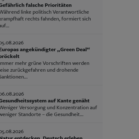
Gefährlich falsche Prioritäten
Während linke politisch Verantwortliche
krampfhaft rechts fahnden, formiert sich
auf...
05.08.2026
Europas angekündigter „Green Deal“
bröckelt
Immer mehr grüne Vorschriften werden
leise zurückgefahren und drohende
Sanktionen...
06.08.2026
Gesundheitssystem auf Kante genäht
Weniger Versorgung und Konzentration auf
weniger Standorte – die Gesundheit...
05.08.2026
Natur entdecken, Deutsch erleben