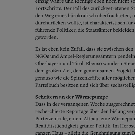
einzig Wahre und Richtige eben noch nicht so
Fortschritts. Der Fall des zurückgetretenen 
den Weg eines bürokratisch überfrachteten, 
durchdrücken wollte, ist charakteristisch für 
führende Politiker, die Staatsämter bekleiden
geworden.
Es ist eben kein Zufall, dass sie zwischen d
NGOs und Ampel-Regierungsämtern pendeln w
Oberbayern und Tirol. Ebenso wandern Steuer
dem großen Ziel, dem gemeinsamen Projekt. D
genauso wie die Spitzenkräfte aller mögliche
Parteibuch besitzen und sich über sechsstelli
Scheitern an der Wärmepumpe
Dass in der vergangenen Woche ausgerechnet 
recherchierte Reportage über den bislang verg
Parteizentrale, einem Altbau, eine Wärmepum
Realitätstüchtigkeit grüner Politik. Im Herbs
ganzen Haus – allein die Genehmigung zum 