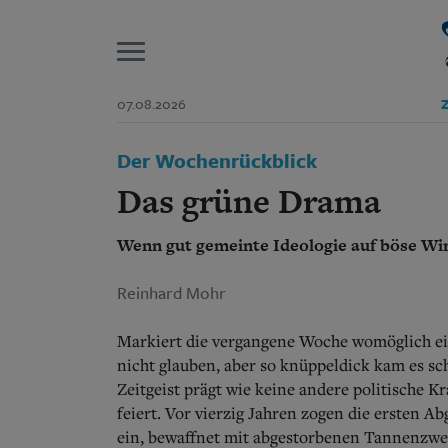
P
07.08.2026
Z
Start
Der Wochenrückblick
Suchen und finden
Wer wir sind
Das grüne Drama
Aktuelle Ausgabe
Abonnenten-Login
Wenn gut gemeinte Ideologie auf böse Wirk
Abonnent werden
Abo Prämien
Archiv
Reinhard Mohr
Mediadaten
Markiert die vergangene Woche womöglich ei
nicht glauben, aber so knüppeldick kam es sch
Zeitgeist prägt wie keine andere politische 
feiert. Vor vierzig Jahren zogen die ersten 
ein, bewaffnet mit abgestorbenen Tannenzwe