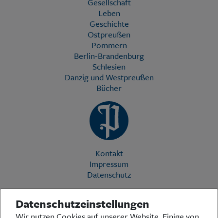
Gesellschaft
Leben
Geschichte
Ostpreußen
Pommern
Berlin-Brandenburg
Schlesien
Danzig und Westpreußen
Bücher
Kontakt
Impressum
Datenschutz
Datenschutzeinstellungen
Die Preußische Allgemeine Zeitung (PAZ) ist eine einzigartige Stimme
Wir nutzen Cookies auf unserer Website. Einige von
in der deutschen Medienlandschaft. Woche für Woche berichtet sie