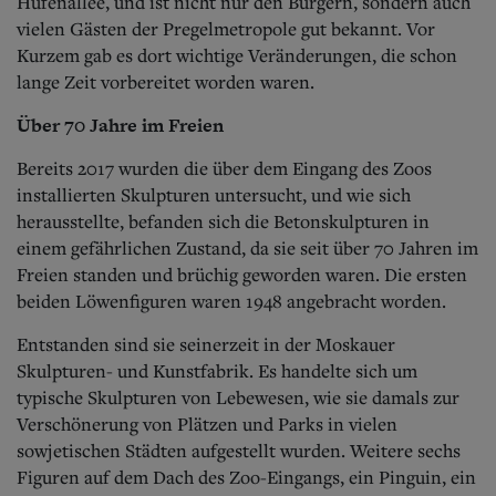
Aktuelle Ausgabe
Hufenallee, und ist nicht nur den Bürgern, sondern auch
Abonnenten-Login
vielen Gästen der Pregelmetropole gut bekannt. Vor
Abonnent werden
Kurzem gab es dort wichtige Veränderungen, die schon
Abo Prämien
lange Zeit vorbereitet worden waren.
Archiv
Mediadaten
Über 70 Jahre im Freien
Kontakt
Bereits 2017 wurden die über dem Eingang des Zoos
Impressum
installierten Skulpturen untersucht, und wie sich
Datenschutz
herausstellte, befanden sich die Betonskulpturen in
einem gefährlichen Zustand, da sie seit über 70 Jahren im
Freien standen und brüchig geworden waren. Die ersten
beiden Löwenfiguren waren 1948 angebracht worden.
Entstanden sind sie seinerzeit in der Moskauer
Skulpturen- und Kunstfabrik. Es handelte sich um
typische Skulpturen von Lebewesen, wie sie damals zur
Verschönerung von Plätzen und Parks in vielen
sowjetischen Städten aufgestellt wurden. Weitere sechs
Figuren auf dem Dach des Zoo-Eingangs, ein Pinguin, ein