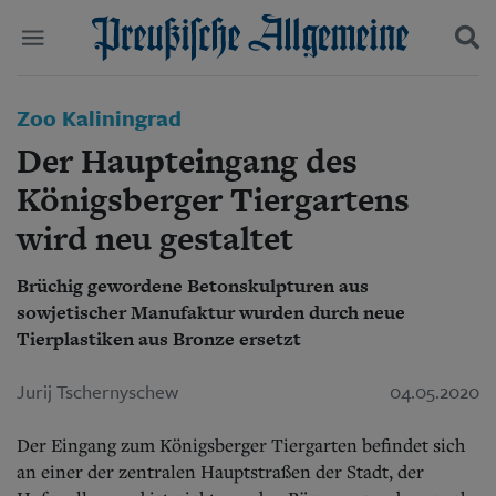
Politik
Zoo Kaliningrad
Suchen und finden
Kultur
Der Haupteingang des
Wirtschaft
Panorama
Königsberger Tiergartens
Gesellschaft
wird neu gestaltet
Leben
Geschichte
Ostpreußen
Brüchig gewordene Betonskulpturen aus
Pommern
sowjetischer Manufaktur wurden durch neue
Berlin-Brandenburg
Tierplastiken aus Bronze ersetzt
Schlesien
Danzig und Westpreußen
Jurij Tschernyschew
04.05.2020
Bücher
Der Eingang zum Königsberger Tiergarten befindet sich
Start
an einer der zentralen Hauptstraßen der Stadt, der
Wer wir sind