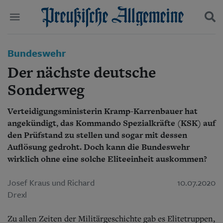
Politik
Bundeswehr
Suchen und finden
Kultur
Der nächste deutsche
Wirtschaft
Panorama
Sonderweg
Gesellschaft
Leben
Verteidigungsministerin Kramp-Karrenbauer hat
Geschichte
angekündigt, das Kommando Spezialkräfte (KSK) auf
Ostpreußen
den Prüfstand zu stellen und sogar mit dessen
Pommern
Auflösung gedroht. Doch kann die Bundeswehr
Berlin-Brandenburg
wirklich ohne eine solche Eliteeinheit auskommen?
Schlesien
Danzig und Westpreußen
Josef Kraus und Richard
10.07.2020
Bücher
Drexl
Start
Wer wir sind
Zu allen Zeiten der Militärgeschichte gab es Elitetruppen,