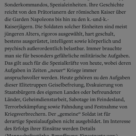
Aktuelle Ausgabe
Sonderkommandos, Spezialeinheiten. Ihre Geschichte
Abonnenten-Login
reicht von den Prätorianern der römischen Kaiser über
Abonnent werden
die Garden Napoleons bis hin zu den k.-und-k.-
Abo Prämien
Kaiserjägern. Die Soldaten solcher Einheiten sind meist
Archiv
Mediadaten
jüngeren Alters, rigoros ausgewählt, hart geschult,
bestens ausgerüstet, intelligent sowie körperlich und
Kontakt
psychisch außerordentlich belastbar. Immer brauchte
Impressum
man sie für besonders gefährliche militärische Aufgaben.
Datenschutz
Das gilt auch für die Spezialkräfte von heute, wobei deren
Aufgaben in Zeiten „neuer“ Kriege immer
anspruchsvoller werden. Heute gehören zu den Aufgaben
dieser Elitetruppen Geiselbefreiung, Evakuierung von
Staatsbürgern des eigenen Landes oder befreundeter
Länder, Geheimdienstarbeit, Sabotage im Feindesland,
Terrorbekämpfung sowie Fahndung und Festnahme von
Kriegsverbrechern. Der „gemeine“ Soldat ist für
derartige Spezialaufgaben nicht ausgebildet. Im Interesse
des Erfolgs ihrer Einsätze werden Details
(Mannschaftsstärke, Bewaffnung, Einsatzorte usw.)