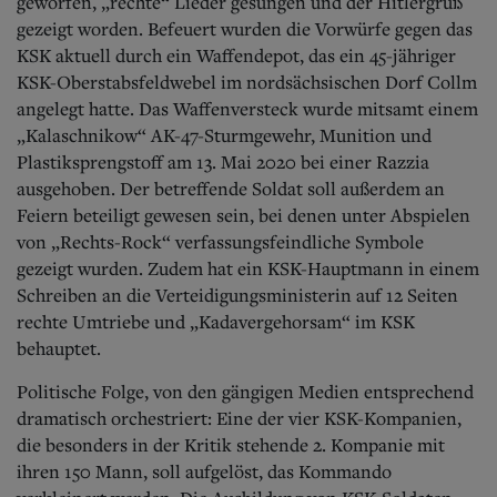
geworfen, „rechte“ Lieder gesungen und der Hitlergruß
gezeigt worden. Befeuert wurden die Vorwürfe gegen das
KSK aktuell durch ein Waffendepot, das ein 45-jähriger
KSK-Oberstabsfeldwebel im nordsächsischen Dorf Collm
angelegt hatte. Das Waffenversteck wurde mitsamt einem
„Kalaschnikow“
AK-47-Sturmgewehr, Munition und
Plastiksprengstoff am 13. Mai 2020 bei einer Razzia
ausgehoben. Der betreffende Soldat soll außerdem an
Feiern beteiligt gewesen sein, bei denen unter Abspielen
von „Rechts-Rock“ verfassungsfeindliche Symbole
gezeigt wurden. Zudem hat ein KSK-Hauptmann in einem
Schreiben an die Verteidigungsministerin auf 12 Seiten
rechte Umtriebe und „Kadavergehorsam“ im KSK
behauptet.
Politische Folge, von den gängigen Medien entsprechend
dramatisch orchestriert: Eine der vier KSK-Kompanien,
die besonders in der Kritik stehende 2. Kompanie mit
ihren 150 Mann, soll aufgelöst, das Kommando