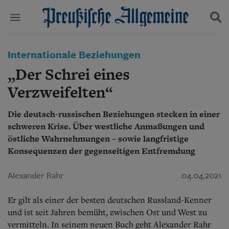
Politik
Internationale Beziehungen
Suchen und finden
Kultur
„Der Schrei eines
Wirtschaft
Panorama
Verzweifelten“
Gesellschaft
Leben
Die deutsch-russischen Beziehungen stecken in einer
Geschichte
schweren Krise. Über westliche Anmaßungen und
Ostpreußen
östliche Wahrnehmungen – sowie langfristige
Pommern
Konsequenzen der gegenseitigen Entfremdung
Berlin-Brandenburg
Schlesien
Alexander Rahr
04.04.2021
Danzig und Westpreußen
Bücher
Er gilt als einer der besten deutschen Russland-Kenner
Start
und ist seit Jahren bemüht, zwischen Ost und West zu
Wer wir sind
vermitteln. In seinem neuen Buch geht Alexander Rahr