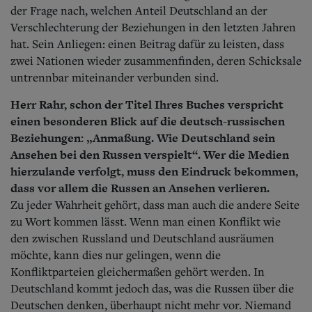
Aktuelle Ausgabe
der Frage nach, welchen Anteil Deutschland an der
Abonnenten-Login
Verschlechterung der Beziehungen in den letzten Jahren
Abonnent werden
hat. Sein Anliegen: einen Beitrag dafür zu leisten, dass
Abo Prämien
zwei Nationen wieder zusammenfinden, deren Schicksale
Archiv
Mediadaten
untrennbar miteinander verbunden sind.
Kontakt
Herr Rahr, schon der Titel Ihres Buches verspricht
Impressum
einen besonderen Blick auf die deutsch-russischen
Datenschutz
Beziehungen: „Anmaßung. Wie Deutschland sein
Ansehen bei den Russen verspielt“. Wer die Medien
hierzulande verfolgt, muss den Eindruck bekommen,
dass vor allem die Russen an Ansehen verlieren.
Zu jeder Wahrheit gehört, dass man auch die andere Seite
zu Wort kommen lässt. Wenn man einen Konflikt wie
den zwischen Russland und Deutschland ausräumen
möchte, kann dies nur gelingen, wenn die
Konfliktparteien gleichermaßen gehört werden. In
Deutschland kommt jedoch das, was die Russen über die
Deutschen denken, überhaupt nicht mehr vor. Niemand