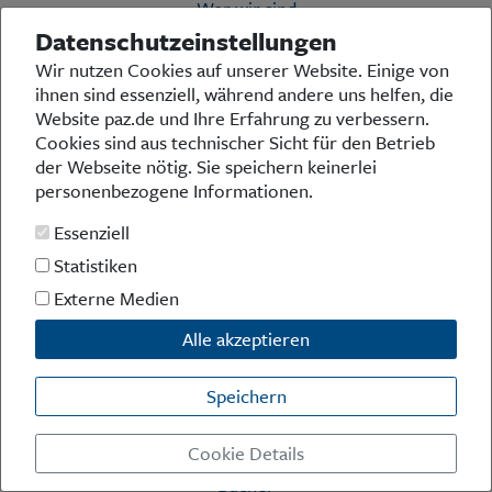
Wer wir sind
Aktuelle Ausgabe
Datenschutzeinstellungen
Abonnenten-Login
Wir nutzen Cookies auf unserer Website. Einige von
Abonnent werden
ihnen sind essenziell, während andere uns helfen, die
Abo Prämien
Website paz.de und Ihre Erfahrung zu verbessern.
Archiv
Cookies sind aus technischer Sicht für den Betrieb
Mediadaten
der Webseite nötig. Sie speichern keinerlei
personenbezogene Informationen.
Politik
Kultur
Essenziell
Wirtschaft
Statistiken
Panorama
Gesellschaft
Externe Medien
Leben
Alle akzeptieren
Geschichte
Ostpreußen
Pommern
Speichern
Berlin-Brandenburg
Schlesien
Cookie Details
Danzig und Westpreußen
Bücher