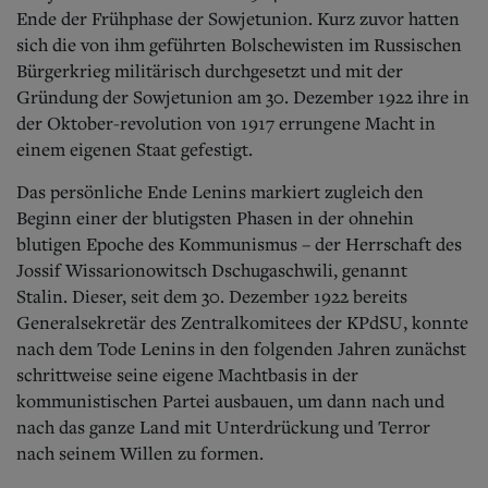
Aktuelle Ausgabe
Ende der Frühphase der Sowjetunion. Kurz zuvor hatten
Abonnenten-Login
sich die von ihm geführten Bolschewisten im Russischen
Abonnent werden
Bürgerkrieg militärisch durchgesetzt und mit der
Abo Prämien
Archiv
Gründung der Sowjetunion am 30. Dezember 1922 ihre in
Mediadaten
der Oktober-revolution von 1917 errungene Macht in
einem eigenen Staat gefestigt.
Kontakt
Impressum
Das persönliche Ende Lenins markiert zugleich den
Datenschutz
Beginn einer der blutigsten Phasen in der ohnehin
blutigen Epoche des Kommunismus – der Herrschaft des
Jossif Wissarionowitsch Dschugaschwili, genannt
Stalin.
Dieser, seit dem 30. Dezember 1922 bereits
Generalsekretär des Zentralkomitees der KPdSU, konnte
nach dem Tode Lenins in den folgenden Jahren zunächst
schrittweise seine eigene Machtbasis in der
kommunistischen Partei ausbauen, um dann nach und
nach das ganze Land mit Unterdrückung und Terror
nach seinem Willen zu formen.