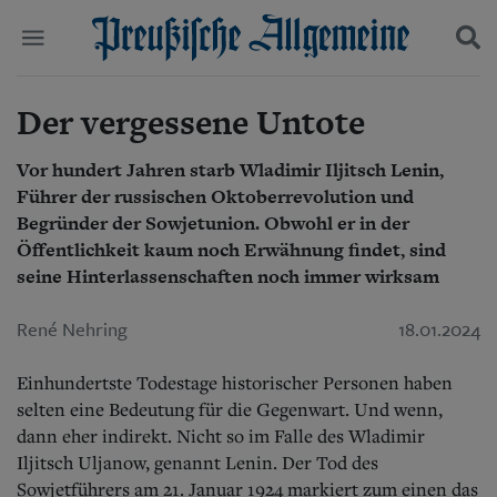
Der vergessene Untote
Politik
Suchen und finden
Kultur
Wirtschaft
Vor hundert Jahren starb Wladimir Iljitsch Lenin,
Panorama
Führer der russischen Oktoberrevolution und
Gesellschaft
Begründer der Sowjetunion. Obwohl er in der
Leben
Öffentlichkeit kaum noch Erwähnung findet, sind
Geschichte
seine Hinterlassenschaften noch immer wirksam
Ostpreußen
Pommern
René Nehring
18.01.2024
Berlin-Brandenburg
Schlesien
Danzig und Westpreußen
Einhundertste Todestage historischer Personen haben
Bücher
selten eine Bedeutung für die Gegenwart. Und wenn,
dann eher indirekt. Nicht so im Falle des Wladimir
Start
Iljitsch Uljanow, genannt Lenin. Der Tod des
Wer wir sind
Sowjetführers am 21. Januar 1924 markiert zum einen das