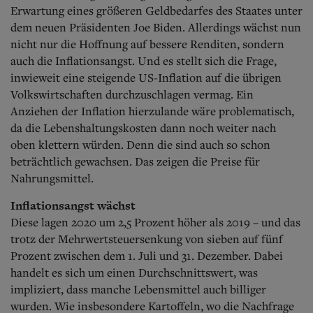
Aktuelle Ausgabe
Erwartung eines größeren Geldbedarfes des Staates unter
Abonnenten-Login
dem neuen Präsidenten Joe Biden. Allerdings wächst nun
Abonnent werden
nicht nur die Hoffnung auf bessere Renditen, sondern
Abo Prämien
auch die Inflationsangst. Und es stellt sich die Frage,
Archiv
Mediadaten
inwieweit eine steigende US-Inflation auf die übrigen
Volkswirtschaften durchzuschlagen vermag. Ein
Kontakt
Anziehen der Inflation hierzulande wäre problematisch,
Impressum
da die Lebenshaltungskosten dann noch weiter nach
Datenschutz
oben klettern würden. Denn die sind auch so schon
beträchtlich gewachsen. Das zeigen die Preise für
Nahrungsmittel.
Inflationsangst wächst
Diese lagen 2020 um 2,5 Prozent höher als 2019 – und das
trotz der Mehrwertsteuersenkung von sieben auf fünf
Prozent zwischen dem 1. Juli und 31. Dezember. Dabei
handelt es sich um einen Durchschnittswert, was
impliziert, dass manche Lebensmittel auch billiger
wurden. Wie insbesondere Kartoffeln, wo die Nachfrage