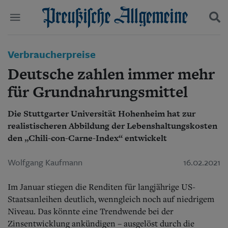
Politik
Verbraucherpreise
Suchen und finden
Kultur
Deutsche zahlen immer mehr
Wirtschaft
Panorama
für Grundnahrungsmittel
Gesellschaft
Leben
Die Stuttgarter Universität Hohenheim hat zur
Geschichte
realistischeren Abbildung der Lebenshaltungskosten
Ostpreußen
den „Chili-con-Carne-Index“ entwickelt
Pommern
Berlin-Brandenburg
Wolfgang Kaufmann
16.02.2021
Schlesien
Danzig und Westpreußen
Bücher
Im Januar stiegen die Renditen für langjährige US-
Staatsanleihen deutlich, wenngleich noch auf niedrigem
Start
Niveau. Das könnte eine Trendwende bei der
Wer wir sind
Zinsentwicklung ankündigen – ausgelöst durch die