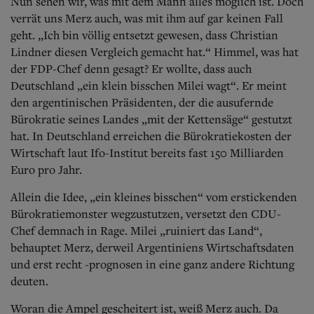
Nun sehen wir, was mit dem Mann alles möglich ist. Doch
verrät uns Merz auch, was mit ihm auf gar keinen Fall
geht. „Ich bin völlig entsetzt gewesen, dass Christian
Lindner diesen Vergleich gemacht hat.“ Himmel, was hat
der FDP-Chef denn gesagt? Er wollte, dass auch
Deutschland „ein klein bisschen Milei wagt“. Er meint
den argentinischen Präsidenten, der die ausufernde
Bürokratie seines Landes „mit der Kettensäge“ gestutzt
hat. In Deutschland erreichen die Bürokratiekosten der
Wirtschaft laut Ifo-Institut bereits fast 150 Milliarden
Euro pro Jahr.
Allein die Idee, „ein kleines bisschen“ vom erstickenden
Bürokratiemonster wegzustutzen, versetzt den CDU-
Chef demnach in Rage. Milei „ruiniert das Land“,
behauptet Merz, derweil Argentiniens Wirtschaftsdaten
und erst recht -prognosen in eine ganz andere Richtung
deuten.
Woran die Ampel gescheitert ist, weiß Merz auch. Da