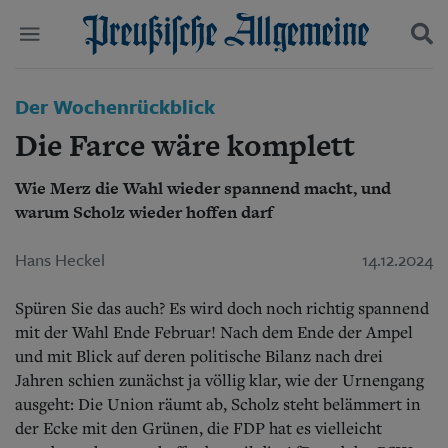
Politik
Der Wochenrückblick
Suchen und finden
Kultur
Die Farce wäre komplett
Wirtschaft
Panorama
Wie Merz die Wahl wieder spannend macht, und
Gesellschaft
warum Scholz wieder hoffen darf
Leben
Geschichte
Ostpreußen
Hans Heckel
14.12.2024
Pommern
Berlin-Brandenburg
Spüren Sie das auch? Es wird doch noch richtig spannend
Schlesien
mit der Wahl Ende Februar! Nach dem Ende der Ampel
Danzig und Westpreußen
und mit Blick auf deren politische Bilanz nach drei
Bücher
Jahren schien zunächst ja völlig klar, wie der Urnengang
ausgeht: Die Union räumt ab, Scholz steht belämmert in
Start
Wer wir sind
der Ecke mit den Grünen, die FDP hat es vielleicht