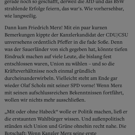
Aktuelle Ausgabe
gerade noch so geschafft, derweil die AfD und das BSW
Abonnenten-Login
strahlende Erfolge feiern, das war's. Wie vorhersehbar,
Abonnent werden
wie langweilig.
Abo Prämien
Archiv
Dann kam Friedrich Merz! Mit ein paar kurzen
Mediadaten
Bemerkungen kippte der Kanzlerkandidat der CDU/CSU
unversehens ordentlich Pfeffer in die fade Soße. Denn
Kontakt
was der Sauerländer von sich gegeben hat, könnte tiefen
Impressum
Eindruck machen auf viele Leute, die bislang fest
Datenschutz
entschlossen waren, Union zu wählen – und so die
Kräfteverhältnisse noch einmal gründlich
durcheinanderwirbeln.
Vielleicht steht am Ende gar
wieder Olaf Scholz mit seiner SPD vorne! Wenn Merz
mit seinen aufschlussreichen Bekenntnissen fortfährt,
wollen wir nichts mehr ausschließen.
„Mit oder ohne Habeck“ wolle er Politik machen, ließ er
die erstaunten Wahlbürger wissen. Und außenpolitisch
stünden sich Union und Grüne ohnehin recht nahe. Die
Botschaft: Wenn Kanzler Merz seine erste