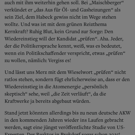
auch mit ihm weiterhin gehen soll. Bei „Maischberger“
verkündet er „das Aus für Öl- und Gasheizungen“ als
sein Ziel, dem Habeck gewiss nicht im Wege stehen
wollte. Und was ist mit dem grünen Reizthema
Kernkraft? Ruhig Blut, kein Grund zur Sorge: Den
Wiedereinstieg will der Kandidat „prüfen“. Aha. Jeder,
der die Politikersprache kennt, weiß, was es bedeutet,
wenn ein Politikschaffender verspricht, etwas „prüfen“
zu wollen, nämlich: Vergiss es!
Und lässt uns Merz mit dem Wieselwort „prüfen“ nicht
ratlos stehen, sondern fügt ehrlicherweise an, dass er den
Wiedereinstieg in die Atomenergie „persönlich
skeptisch“ sehe, weil „die Zeit verläuft“, da die
Kraftwerke ja bereits abgebaut würden.
Stand jetzt könnten allerdings bis zu neun deutsche AKW
in den kommenden Jahren wieder ins Laufen gebracht
werden, sagt eine jüngst veröffentlichte Studie von US-
Experten. Der Reaktor in Brokdorf sogar schon 2025!