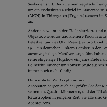
Seeboden sitzt. Der zu einem Segelschiff umg
um ein exklusives Tauchziel im Mauersee zu
(MCN) in Thiergarten [Trygort] steuern im S
an.
Andere, bewusst in der Tiefe platzierte und 
Objekte, wie Autos und kleinere Bootswracks,
Leleskie] und des Okull-Sees [Jezioro Ukiel] 
1944 ein deutscher Junkers-Bomber in den Lyc
zuvor waghalsige Manöver ausgeführt haben,
seine ehrgeizige Flugshow ein jähes Ende na
Polnische Taucher um Tomasz Szulc suchen se
immer noch nicht fündig.
Unheimliche Wetterphänomene
Ansonsten bergen auch der größte See der Ma
seinen 114 Quadratkilometern, und der Nikola
Katastrophen in jüngerer Zeit. Sie alle sin
Abenteurern.