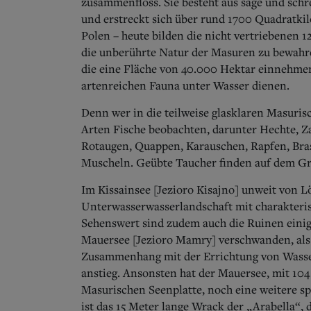
zusammenfloss. Sie besteht aus sage und sc
und erstreckt sich über rund 1700 Quadratkil
Polen – heute bilden die nicht vertriebenen 
die unberührte Natur der Masuren zu bewahren
die eine Fläche von 40.000 Hektar einnehmen
artenreichen Fauna unter Wasser dienen.
Denn wer in die teilweise glasklaren Masuris
Arten Fische beobachten, darunter Hechte, Zan
Rotaugen, Quappen, Karauschen, Rapfen, Bra
Muscheln. Geübte Taucher finden auf dem Gru
Im Kissainsee [Jezioro Kisajno] unweit von L
Unterwasserwasserlandschaft mit charakteri
Sehenswert sind zudem auch die Ruinen einige
Mauersee [Jezioro Mamry] verschwanden, al
Zusammenhang mit der Errichtung von Wass
anstieg. Ansonsten hat der Mauersee, mit 10
Masurischen Seenplatte, noch eine weitere sp
ist das 15 Meter lange Wrack der „Arabella“, 