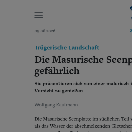
P
09.08.2026
Z
Start
Trügerische Landschaft
Suchen und finden
Wer wir sind
Die Masurische Seenp
Aktuelle Ausgabe
Abonnenten-Login
gefährlich
Abonnent werden
Abo Prämien
Sie präsentieren sich von einer malerisch-
Archiv
Vorsicht zu genießen
Mediadaten
Wolfgang Kaufmann
Die Masurische Seenplatte im südlichen Teil 
als das Wasser der abschmelzenden Gletsche