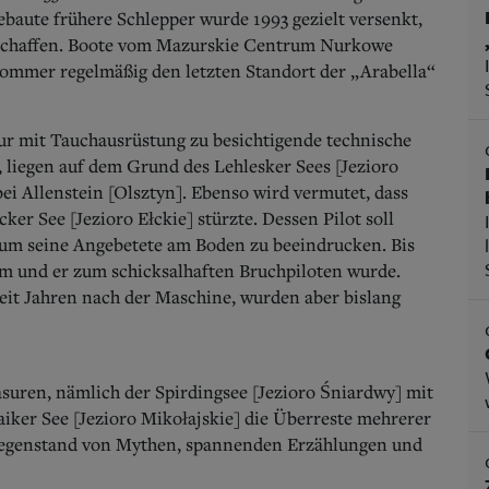
ebaute frühere Schlepper wurde 1993 gezielt versenkt,
 schaffen. Boote vom Mazurskie Centrum Nurkowe
ommer regelmäßig den letzten Standort der „Arabella“
nur mit Tauchausrüstung zu besichtigende technische
 liegen auf dem Grund des Lehlesker Sees [Jezioro
bei Allenstein [Olsztyn]. Ebenso wird vermutet, dass
ker See [Jezioro Ełckie] stürzte.
Dessen Pilot soll
 um seine Angebetete am Boden zu beeindrucken. Bis
hm und er zum schicksalhaften Bruchpiloten wurde.
it Jahren nach der Maschine, wurden aber bislang
suren, nämlich der Spirdingsee [Jezioro Śniardwy] mit
iker See [Jezioro Mikołajskie] die Überreste mehrerer
d Gegenstand von Mythen, spannenden Erzählungen und