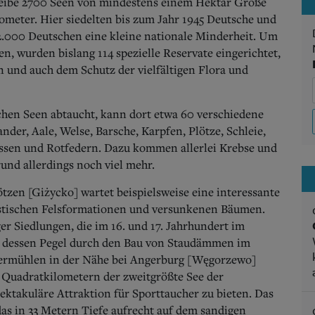
hreibe 2700 Seen von mindestens einem Hektar Größe
ometer. Hier siedelten bis zum Jahr 1945 Deutsche und
12.000 Deutschen eine kleine nationale Minderheit.
Um
, wurden bislang 114 spezielle Reservate eingerichtet,
 und auch dem Schutz der vielfältigen Flora und
chen Seen abtaucht, kann dort etwa 60 verschiedene
der, Aale, Welse, Barsche, Karpfen, Plötze, Schleie,
ssen und Rotfedern. Dazu kommen allerlei Krebse und
nd allerdings noch viel mehr.
ötzen [Giżycko] wartet beispielsweise eine interessante
stischen Felsformationen und versunkenen Bäumen.
r Siedlungen, die im 16. und 17. Jahrhundert im
s dessen Pegel durch den Bau von Staudämmen im
ermühlen in der Nähe bei Angerburg [Węgorzewo]
4 Quadratkilometern der zweitgrößte See der
ektakuläre Attraktion für Sporttaucher zu bieten. Das
das in 33 Metern Tiefe aufrecht auf dem sandigen