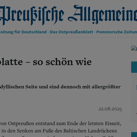
reußische Allgemeine Zeitung
eitung für Deutschland · Das Ostpreußenblatt · Pommersche Zeitu
Politik
Kultur
latte – so schön wie
Wirtschaft
Panorama
Gesellschaft
Leben
idyllischen Seite und sind dennoch mit allergrößter
Geschichte
Ostpreußen
Pommern
22.08.2025
Berlin-Brandenburg
Schlesien
Danzig und Westpreußen
von Ostpreußen entstand zum Ende der letzten Eiszeit,
Bücher
r in den Senken am Fuße des Baltischen Landrückens