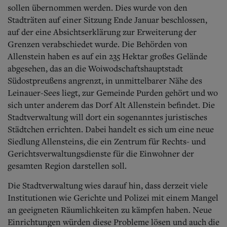
Aktuelle Ausgabe
sollen übernommen werden. Dies wurde von den
Abonnenten-Login
Stadträten auf einer Sitzung Ende Januar beschlossen,
Abonnent werden
auf der eine Absichtserklärung zur Erweiterung der
Abo Prämien
Grenzen verabschiedet wurde. Die Behörden von
Archiv
Mediadaten
Allenstein haben es auf ein 235 Hektar großes Gelände
abgesehen, das an die Woiwodschaftshauptstadt
Kontakt
Südostpreußens angrenzt, in unmittelbarer Nähe des
Impressum
Leinauer-Sees liegt, zur Gemeinde Purden gehört und wo
Datenschutz
sich unter anderem das Dorf Alt Allenstein befindet. Die
Stadtverwaltung will dort ein sogenanntes juristisches
Städtchen errichten. Dabei handelt es sich um eine neue
Siedlung Allensteins, die ein Zentrum für Rechts- und
Gerichtsverwaltungsdienste für die Einwohner der
gesamten Region darstellen soll.
Die Stadtverwaltung wies darauf hin, dass derzeit viele
Institutionen wie Gerichte und Polizei mit einem Mangel
an geeigneten Räumlichkeiten zu kämpfen haben. Neue
Einrichtungen würden diese Probleme lösen und auch die