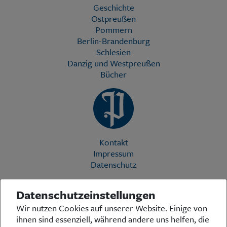
Geschichte
Ostpreußen
Pommern
Berlin-Brandenburg
Schlesien
Danzig und Westpreußen
Bücher
Kontakt
Impressum
Datenschutz
Datenschutzeinstellungen
Die Preußische Allgemeine Zeitung (PAZ) ist eine einzigartige Stimme
Wir nutzen Cookies auf unserer Website. Einige von
in der deutschen Medienlandschaft. Woche für Woche berichtet sie
ihnen sind essenziell, während andere uns helfen, die
über das aktuelle Zeitgeschehen in Politik, Kultur und Wirtschaft und