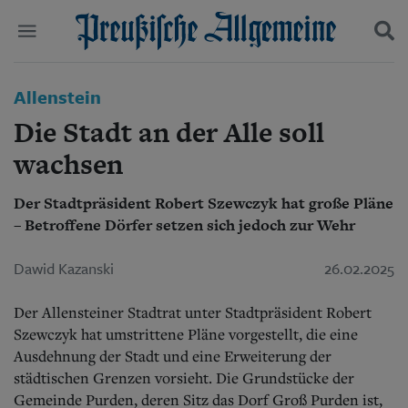
Politik
Allenstein
Suchen und finden
Kultur
Die Stadt an der Alle soll
Wirtschaft
Panorama
wachsen
Gesellschaft
Leben
Der Stadtpräsident Robert Szewczyk hat große Pläne
Geschichte
– Betroffene Dörfer setzen sich jedoch zur Wehr
Ostpreußen
Pommern
Dawid Kazanski
26.02.2025
Berlin-Brandenburg
Schlesien
Der Allensteiner Stadtrat unter Stadtpräsident Robert
Danzig und Westpreußen
Bücher
Szewczyk hat umstrittene Pläne vorgestellt, die eine
Ausdehnung der Stadt und eine Erweiterung der
Start
städtischen Grenzen vorsieht. Die Grundstücke der
Wer wir sind
Gemeinde Purden, deren Sitz das Dorf Groß Purden ist,