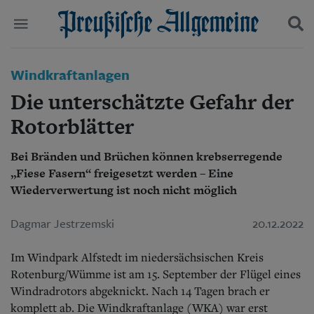
Politik
Windkraftanlagen
Suchen und finden
Kultur
Die unterschätzte Gefahr der
Wirtschaft
Panorama
Rotorblätter
Gesellschaft
Leben
Bei Bränden und Brüchen können krebserregende
Geschichte
„Fiese Fasern“ freigesetzt werden – Eine
Ostpreußen
Wiederverwertung ist noch nicht möglich
Pommern
Berlin-Brandenburg
Dagmar Jestrzemski
20.12.2022
Schlesien
Danzig und Westpreußen
Bücher
Im Windpark Alfstedt im niedersächsischen Kreis
Rotenburg/Wümme ist am 15. September der Flügel eines
Start
Windradrotors abgeknickt. Nach 14 Tagen brach er
Wer wir sind
komplett ab. Die Windkraftanlage (WKA) war erst