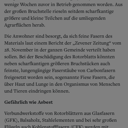
Aktuelle Ausgabe
wenige Wochen zuvor in Betrieb genommen worden. Aus
Abonnenten-Login
der großen Bruchstelle rieseln seitdem scharfkantige
Abonnent werden
größere und kleine Teilchen auf die umliegenden
Abo Prämien
Agrarflächen herab.
Archiv
Mediadaten
Die Anwohner sind besorgt, da sich feine Fasern des
Kontakt
Materials laut einem Bericht der „Zevener Zeitung“ vom
Impressum
28. November in der ganzen Gemeinde verteilt haben
Datenschutz
sollen. Bei der Beschädigung des Rotorblatts könnten
neben scharfkantigen größeren Bruchstücken auch
feinste, lungengängige Faserstäube von Carbonfasern
freigesetzt worden sein, sogenannte Fiese Fasern, die
über Haut und Lunge in den Organismus von Menschen
und Tieren eindringen können.
Gefährlich wie Asbest
Verbundwerkstoffe von Rotorblättern aus Glasfasern
(GFK), Balsaholz, Stahlelementen und bei sehr großen
Flügeln auch Kohlenstofffasern (CFK) werden mit