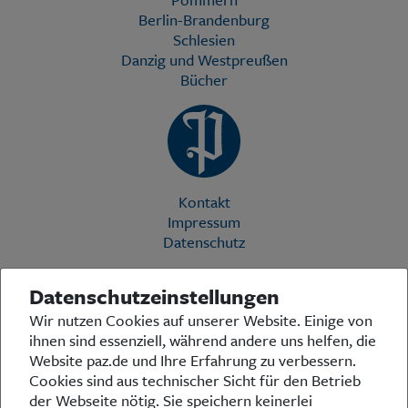
Berlin-Brandenburg
Schlesien
Danzig und Westpreußen
Bücher
Kontakt
Impressum
Datenschutz
Datenschutzeinstellungen
Die Preußische Allgemeine Zeitung (PAZ) ist eine einzigartige Stimme
Wir nutzen Cookies auf unserer Website. Einige von
in der deutschen Medienlandschaft. Woche für Woche berichtet sie
ihnen sind essenziell, während andere uns helfen, die
über das aktuelle Zeitgeschehen in Politik, Kultur und Wirtschaft und
bezieht zu den grundlegenden Entwicklungen unserer Gesellschaft
Website paz.de und Ihre Erfahrung zu verbessern.
Stellung. In ihrer Arbeit fühlt sich die Redaktion dem traditionellen
Cookies sind aus technischer Sicht für den Betrieb
preußischen Wertekanon verpflichtet: Das alte Preußen stand und
der Webseite nötig. Sie speichern keinerlei