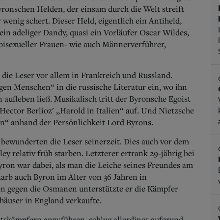
onschen Helden, der einsam durch die Welt streift
 wenig schert. Dieser Held, eigentlich ein Antiheld,
 ein adeliger Dandy, quasi ein Vorläufer Oscar Wildes,
 bisexueller Frauen- wie auch Männerverführer,
r die Leser vor allem in Frankreich und Russland.
gen Menschen“ in die russische Literatur ein, wo ihn
aufleben ließ. Musikalisch tritt der Byronsche Egoist
ector Berlioz' „Harold in Italien“ auf. Und Nietzsche
n“ anhand der Persönlichkeit Lord Byrons.
 bewunderten die Leser seinerzeit. Dies auch vor dem
ey relativ früh starben. Letzterer ertrank 29-jährig bei
Byron war dabei, als man die Leiche seines Freundes am
tarb auch Byron im Alter von 36 Jahren in
en gegen die Osmanen unterstützte er die Kämpfer
nhäuser in England verkaufte.
tskämpfern anzuführen, schlug allerdings aufgrund