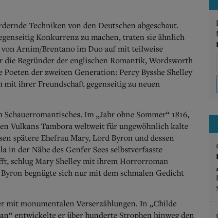
fördernde Techniken von den Deutschen abgeschaut.
gegenseitig Konkurrenz zu machen, traten sie ähnlich
 von Arnim/Brentano im Duo auf mit teilweise
ür die Begründer der englischen Romantik, Wordsworth
e Poeten der zweiten Generation: Percy Bysshe Shelley
mit ihrer Freundschaft gegenseitig zu neuen
ch Schauerromantisches. Im „Jahr ohne Sommer“ 1816,
hen Vulkans Tambora weltweit für ungewöhnlich kalte
ssen spätere Ehefrau Mary, Lord Byron und dessen
lla in der Nähe des Genfer Sees selbstverfasste
fft, schlug Mary Shelley mit ihrem Horrorroman
Byron begnügte sich nur mit dem schmalen Gedicht
er mit monumentalen Verserzählungen. In „Childe
an“ entwickelte er über hunderte Strophen hinweg den