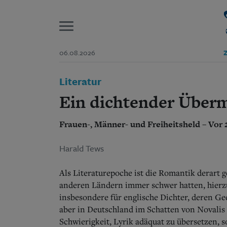
P
06.08.2026
Z
Start
Literatur
Suchen und finden
Wer wir sind
Ein dichtender Über
Aktuelle Ausgabe
Abonnenten-Login
Frauen-, Männer- und Freiheitsheld – Vor 
Abonnent werden
Abo Prämien
Archiv
Harald Tews
Mediadaten
Als Literaturepoche ist die Romantik derart 
anderen Ländern immer schwer hatten, hier
insbesondere für englische Dichter, deren Ged
aber in Deutschland im Schatten von Novalis 
Schwierigkeit, Lyrik adäquat zu übersetzen, s