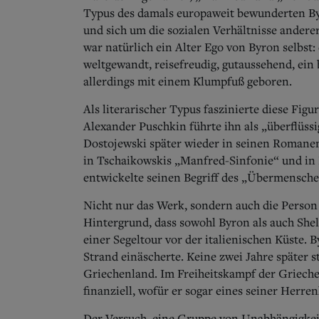
Typus des damals europaweit bewunderten Byr
und sich um die sozialen Verhältnisse anderer
war natürlich ein Alter Ego von Byron selbst:
weltgewandt, reisefreudig, gutaussehend, ein
allerdings mit einem Klumpfuß geboren.
Als literarischer Typus faszinierte diese Figu
Alexander Puschkin führte ihn als „überflüssi
Dostojewski später wieder in seinen Romanen 
in Tschaikowskis „Manfred-Sinfonie“ und in H
entwickelte seinen Begriff des „Übermensche
Nicht nur das Werk, sondern auch die Person
Hintergrund, dass sowohl Byron als auch Shell
einer Segeltour vor der italienischen Küste. 
Strand einäscherte. Keine zwei Jahre später s
Griechenland. Im Freiheitskampf der Griech
finanziell, wofür er sogar eines seiner Herre
Der Versuch, eine Gruppe von Unabhängigkei