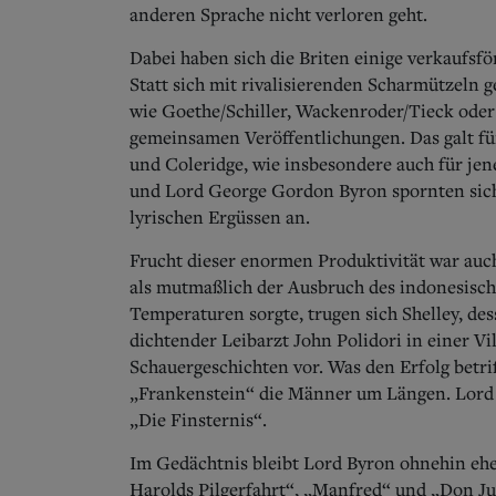
anderen Sprache nicht verloren geht.
Dabei haben sich die Briten einige verkaufs
Statt sich mit rivalisierenden Scharmützeln 
wie Goethe/Schiller, Wackenroder/Tieck oder
gemeinsamen Veröffentlichungen. Das galt f
und Coleridge, wie insbesondere auch für jen
und Lord George Gordon Byron spornten sich 
lyrischen Ergüssen an.
Frucht dieser enormen Produktivität war au
als mutmaßlich der Ausbruch des indonesisc
Temperaturen sorgte, trugen sich Shelley, de
dichtender Leibarzt John Polidori in einer Vi
Schauergeschichten vor. Was den Erfolg betri
„Frankenstein“ die Männer um Längen. Lord 
„Die Finsternis“.
Im Gedächtnis bleibt Lord Byron ohnehin eh
Harolds Pilgerfahrt“, „Manfred“ und „Don Ju