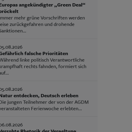
Europas angekündigter „Green Deal“
bröckelt
Immer mehr grüne Vorschriften werden
leise zurückgefahren und drohende
Sanktionen...
05.08.2026
Gefährlich falsche Prioritäten
Während linke politisch Verantwortliche
krampfhaft rechts fahnden, formiert sich
auf...
05.08.2026
Natur entdecken, Deutsch erleben
Die jungen Teilnehmer der von der AGDM
veranstalteten Ferienwoche erlebten...
06.08.2026
Verrohte Rhetorik der Vergeltung