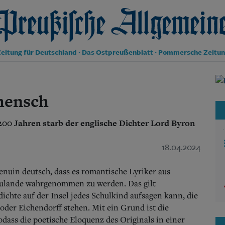
reußische Allgemeine Zeitung
eitung für Deutschland · Das Ostpreußenblatt · Pommersche Zeitu
Politik
Kultur
mensch
Wirtschaft
Panorama
200 Jahren starb der englische Dichter Lord Byron
Gesellschaft
Leben
Geschichte
18.04.2024
Ostpreußen
Pommern
genuin deutsch, dass es romantische Lyriker aus
Berlin-Brandenburg
zulande wahrgenommen zu werden. Das gilt
Schlesien
ichte auf der Insel jedes Schulkind aufsagen kann, die
Danzig und Westpreußen
oder Eichendorff stehen. Mit ein Grund ist die
Bücher
odass die poetische Eloquenz des Originals in einer