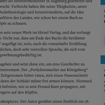
ahre als Intensivmediziner in Augsburg gearbeitet und
scht. Vielleicht haben ihn seine Tätigkeiten, unter
nästhesiologie und Intensivmedizin, auf die Idee
ftlern des Landes, wie schon bei einem Buch zu
öpfe zu schauen.
 sein neues Werk im Hirzel Verlag, und das verlangt
b.
Nicht nur, dass am Ende des Buchs die berühmte
 angefügt ist, nein, auch die romanhafte Erzählung
lichen, doch sehr reizvollen Sprache, die sich vom
gewöhnungsbedürftig ist.
gehen und setzt diese ein, um eine Geschichte zu
 uninteressant. Der „Perückenmacher aus Königsberg“
Zeitgenossen lieber raten, sich einen Fassonschnitt
t, denn der Schädel müsse frei atmen können. Niemand
 befreien, wie es sein Freund Kant propagiert, mit
ingern auf den Köpfen.
obespierre. Der Autor gewährt einen Einblick ins 18.