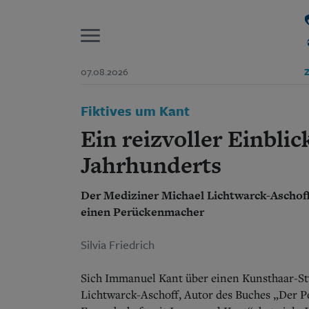
P
07.08.2026
Z
Start
Fiktives um Kant
Suchen und finden
Wer wir sind
Ein reizvoller Einblic
Aktuelle Ausgabe
Abonnenten-Login
Jahrhunderts
Abonnent werden
Abo Prämien
Der Mediziner Michael Lichtwarck-Aschof
Archiv
einen Perückenmacher
Mediadaten
Silvia Friedrich
Sich Immanuel Kant über einen Kunsthaar-Sty
Lichtwarck-Aschoff, Autor des Buches „Der 