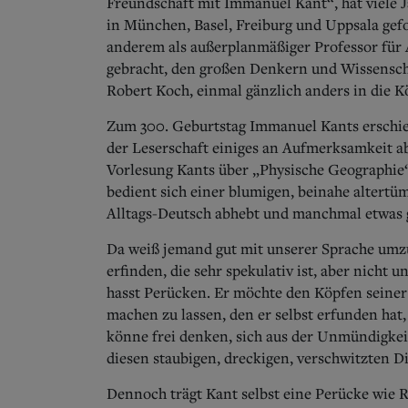
Freundschaft mit Immanuel Kant“, hat viele J
in München, Basel, Freiburg und Uppsala gefor
anderem als außerplanmäßiger Professor für A
gebracht, den großen Denkern und Wissenscha
Robert Koch, einmal gänzlich anders in die K
Zum 300. Geburtstag Immanuel Kants erschien
der Leserschaft einiges an Aufmerksamkeit a
Vorlesung Kants über „Physische Geographie“
bedient sich einer blumigen, beinahe altertüm
Alltags-Deutsch abhebt und manchmal etwas 
Da weiß jemand gut mit unserer Sprache umzu
erfinden, die sehr spekulativ ist, aber nicht
hasst Perücken.
Er möchte den Köpfen seiner 
machen zu lassen, den er selbst erfunden ha
könne frei denken, sich aus der Unmündigkeit
diesen staubigen, dreckigen, verschwitzten D
Dennoch trägt Kant selbst eine Perücke wie R