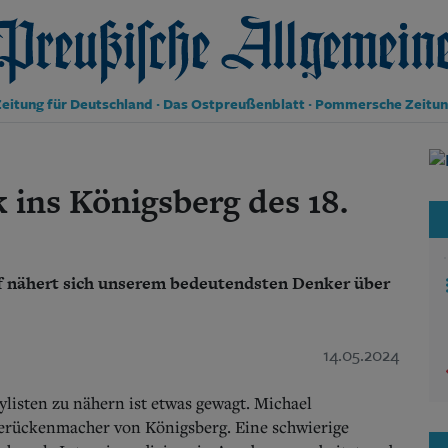
reußische Allgemeine Zeitung
eitung für Deutschland · Das Ostpreußenblatt · Pommersche Zeitu
Politik
Kultur
k ins Königsberg des 18.
Wirtschaft
Panorama
Gesellschaft
Leben
f nähert sich unserem bedeutendsten Denker über
Geschichte
Ostpreußen
Pommern
14.05.2024
Berlin-Brandenburg
Schlesien
Danzig und Westpreußen
listen zu nähern ist etwas gewagt.
Michael
Bücher
Perückenmacher von Königsberg. Eine schwierige