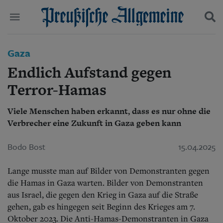
Politik
Gaza
Suchen und finden
Kultur
Endlich Aufstand gegen
Wirtschaft
Panorama
Terror-Hamas
Gesellschaft
Leben
Viele Menschen haben erkannt, dass es nur ohne die
Geschichte
Verbrecher eine Zukunft in Gaza geben kann
Ostpreußen
Pommern
Bodo Bost
15.04.2025
Berlin-Brandenburg
Schlesien
Lange musste man auf Bilder von Demonstranten gegen
Danzig und Westpreußen
Bücher
die Hamas in Gaza warten. Bilder von Demonstranten
aus Israel, die gegen den Krieg in Gaza auf die Straße
Start
gehen, gab es hingegen seit Beginn des Krieges am 7.
Wer wir sind
Oktober 2023. Die Anti-Hamas-Demonstranten in Gaza