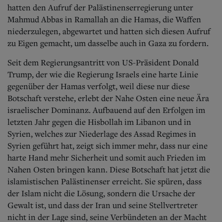
Aktuelle Ausgabe
hatten den Aufruf der Palästinenserregierung unter
Abonnenten-Login
Mahmud Abbas in Ramallah an die Hamas, die Waffen
Abonnent werden
niederzulegen, abgewartet und hatten sich diesen Aufruf
Abo Prämien
zu Eigen gemacht, um dasselbe auch in Gaza zu fordern.
Archiv
Mediadaten
Seit dem Regierungsantritt von US-Präsident Donald
Kontakt
Trump, der wie die Regierung Israels eine harte Linie
Impressum
gegenüber der Hamas verfolgt, weil diese nur diese
Datenschutz
Botschaft verstehe, erlebt der Nahe Osten eine neue Ära
israelischer Dominanz. Aufbauend auf den Erfolgen im
letzten Jahr gegen die Hisbollah im Libanon und in
Syrien, welches zur Niederlage des Assad Regimes in
Syrien geführt hat, zeigt sich immer mehr, dass nur eine
harte Hand mehr Sicherheit und somit auch Frieden im
Nahen Osten bringen kann. Diese Botschaft hat jetzt die
islamistischen Palästinenser erreicht. Sie spüren, dass
der Islam nicht die Lösung, sondern die Ursache der
Gewalt ist, und dass der Iran und seine Stellvertreter
nicht in der Lage sind, seine Verbündeten an der Macht