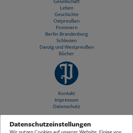
Gesellschaft
Leben
Geschichte
Ostpreußen
Pommern
Berlin-Brandenburg
Schlesien
Danzig und Westpreußen
Bücher
Kontakt
Impressum
Datenschutz
Datenschutzeinstellungen
Die Preußische Allgemeine Zeitung (PAZ) ist eine einzigartige Stimme
Wir nutzen Cookies auf unserer Website. Einige von
in der deutschen Medienlandschaft. Woche für Woche berichtet sie