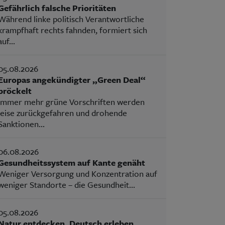
Gefährlich falsche Prioritäten
Während linke politisch Verantwortliche
krampfhaft rechts fahnden, formiert sich
auf...
05.08.2026
Europas angekündigter „Green Deal“
bröckelt
Immer mehr grüne Vorschriften werden
leise zurückgefahren und drohende
Sanktionen...
06.08.2026
Gesundheitssystem auf Kante genäht
Weniger Versorgung und Konzentration auf
weniger Standorte – die Gesundheit...
05.08.2026
Natur entdecken, Deutsch erleben