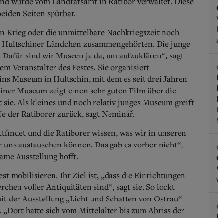
nd wurde vom Landratsamt in Ratibor verwaltet. Diese
beiden Seiten spürbar.
n Krieg oder die unmittelbare Nachkriegszeit noch
as Hultschiner Ländchen zusammengehörten. Die junge
 Dafür sind wir Museen ja da, um aufzuklären“, sagt
 Veranstalter des Festes. Sie organisiert
ins Museum in Hultschin, mit dem es seit drei Jahren
iner Museum zeigt einen sehr guten Film über die
sie. Als kleines und noch relativ junges Museum greift
fe der Ratiborer zurück, sagt Neminář.
ttfindet und die Ratiborer wissen, was wir in unseren
 uns austauschen können. Das gab es vorher nicht“,
ame Ausstellung hofft.
mobilisieren. Ihr Ziel ist, „dass die Einrichtungen
en voller Antiquitäten sind“, sagt sie. So lockt
 der Ausstellung „Licht und Schatten von Ostrau“
„Dort hatte sich vom Mittelalter bis zum Abriss der