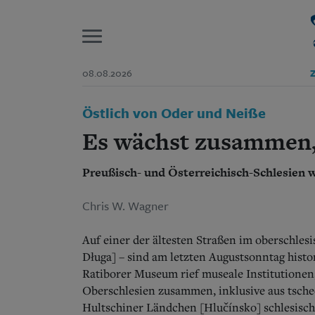
P
08.08.2026
Z
Start
Östlich von Oder und Neiße
Suchen und finden
Wer wir sind
Es wächst zusammen
Aktuelle Ausgabe
Abonnenten-Login
Preußisch- und Österreichisch-Schlesien
Abonnent werden
Abo Prämien
Archiv
Chris W. Wagner
Mediadaten
Auf einer der ältesten Straßen im oberschlesi
Długa] – sind am letzten Augustsonntag hist
Ratiborer Museum rief museale Institutione
Oberschlesien zusammen, inklusive aus tsch
Hultschiner Ländchen [Hlučínsko] schlesisch 