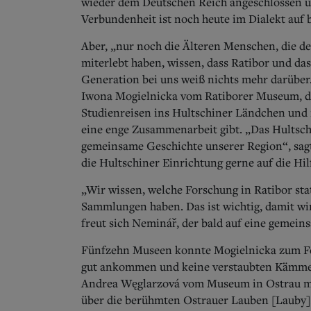
wieder dem Deutschen Reich angeschlossen u
Verbundenheit ist noch heute im Dialekt auf 
Aber, „nur noch die Älteren Menschen, die de
miterlebt haben, wissen, dass Ratibor und d
Generation bei uns weiß nichts mehr darüber.
Iwona Mogielnicka vom Ratiborer Museum, dem
Studienreisen ins Hultschiner Ländchen und 
eine enge Zusammenarbeit gibt. „Das Hultsch
gemeinsame Geschichte unserer Region“, sagt 
die Hultschiner Einrichtung gerne auf die Hil
„Wir wissen, welche Forschung in Ratibor sta
Sammlungen haben. Das ist wichtig, damit wir
freut sich Neminář, der bald auf eine gemeins
Fünfzehn Museen konnte Mogielnicka zum Fest 
gut ankommen und keine verstaubten Kämmerch
Andrea Węglarzová vom Museum in Ostrau mit
über die berühmten Ostrauer Lauben [Lauby]. 