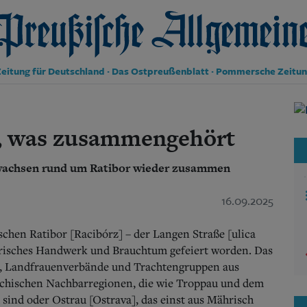
reußische Allgemeine Zeitung
eitung für Deutschland · Das Ostpreußenblatt · Pommersche Zeitu
Politik
Kultur
, was zusammengehört
Wirtschaft
Panorama
 wachsen rund um Ratibor wieder zusammen
Gesellschaft
Leben
Geschichte
16.09.2025
Ostpreußen
Pommern
schen Ratibor [Racibórz] – der Langen Straße [ulica
Berlin-Brandenburg
orisches Handwerk und Brauchtum gefeiert worden. Das
Schlesien
n, Landfrauenverbände und Trachtengruppen aus
Danzig und Westpreußen
echischen Nachbarregionen, die wie Troppau und dem
Bücher
sind oder Ostrau [Ostrava], das einst aus Mährisch