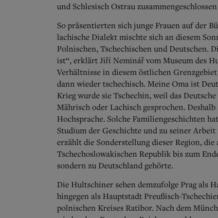
und Schlesisch Ostrau zusammengeschlossen 
So präsentierten sich junge Frauen auf der B
lachische Dialekt mischte sich an diesem So
Polnischen, Tschechischen und Deutschen. Die
ist“, erklärt Jiří Neminář vom Museum des H
Verhältnisse in diesem östlichen Grenzgebiet
dann wieder tschechisch. Meine Oma ist Deut
Krieg wurde sie Tschechin, weil das Deutsche v
Mährisch oder Lachisch gesprochen. Deshalb s
Hochsprache. Solche Familiengeschichten hat
Studium der Geschichte und zu seiner Arbei
erzählt die Sonderstellung dieser Region, die
Tschechoslowakischen Republik bis zum Ende
sondern zu Deutschland gehörte.
Die Hultschiner sehen demzufolge Prag als H
hingegen als Hauptstadt Preußisch-Tschechien
polnischen Kreises Ratibor. Nach dem Münc