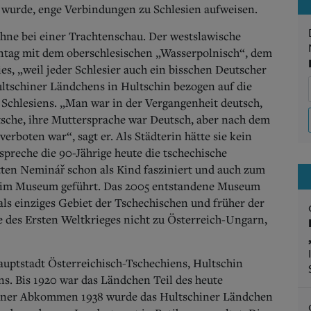
wurde, enge Verbindungen zu Schlesien aufweisen.
ühne bei einer Trachtenschau. Der westslawische
nntag mit dem oberschlesischen „Wasserpolnisch“, dem
s, „weil jeder Schlesier auch ein bisschen Deutscher
ultschiner Ländchens in Hultschin bezogen auf die
 Schlesiens. „Man war in der Vergangenheit deutsch,
sche, ihre Muttersprache war Deutsch, aber nach dem
erboten war“, sagt er. Als Städterin hätte sie kein
preche die 90-Jährige heute die tschechische
ten Neminář schon als Kind fasziniert und auch zum
t im Museum geführt. Das 2005 entstandene Museum
 als einziges Gebiet der Tschechischen und früher der
 des Ersten Weltkrieges nicht zu Österreich-Ungarn,
auptstadt Österreichisch-Tschechiens, Hultschin
s. Bis 1920 war das Ländchen Teil des heute
hner Abkommen 1938 wurde das Hultschiner Ländchen