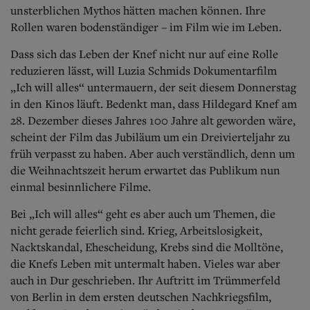
Aktuelle Ausgabe
unsterblichen Mythos hätten machen können.
Ihre
Abonnenten-Login
Rollen waren bodenständiger – im Film wie im Leben.
Abonnent werden
Abo Prämien
Dass sich das Leben der Knef nicht nur auf eine Rolle
Archiv
reduzieren lässt, will Luzia Schmids Dokumentarfilm
Mediadaten
„Ich will alles“ untermauern, der seit diesem Donnerstag
Kontakt
in den Kinos läuft. Bedenkt man, dass Hildegard Knef am
Impressum
28. Dezember dieses Jahres 100 Jahre alt geworden wäre,
Datenschutz
scheint der Film das Jubiläum um ein Dreivierteljahr zu
früh verpasst zu haben. Aber auch verständlich, denn um
die Weihnachtszeit herum erwartet das Publikum nun
einmal besinnlichere Filme.
Bei „Ich will alles“ geht es aber auch um Themen, die
nicht gerade feierlich sind. Krieg, Arbeitslosigkeit,
Nacktskandal, Ehescheidung, Krebs sind die Molltöne,
die Knefs Leben mit untermalt haben. Vieles war aber
auch in Dur geschrieben. Ihr Auftritt im Trümmerfeld
von Berlin in dem ersten deutschen Nachkriegsfilm,