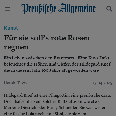
Politik
Kunst
Suchen und finden
Kultur
Für sie soll’s rote Rosen
Wirtschaft
Panorama
regnen
Gesellschaft
Leben
Ein Leben zwischen den Extremen – Eine Kino-Doku
Geschichte
beleuchtet die Höhen und Tiefen der Hildegard Knef,
Ostpreußen
die in diesem Jahr 100 Jahre alt geworden wäre
Pommern
Berlin-Brandenburg
Harald Tews
03.04.2025
Schlesien
Danzig und Westpreußen
Bücher
Hildegard Knef ist eine Filmgöttin, eine preußische dazu.
Doch haftet ihr kein solcher Kultstatus an wie etwa
Start
Marlene Dietrich oder Romy Schneider. Sie war weder
Wer wir sind
eine fesche Lola noch eine Sissi, die sie zum