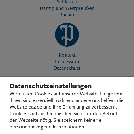
Schlesien
Danzig und Westpreußen
Bücher
Kontakt
Impressum
Datenschutz
Datenschutzeinstellungen
Die Preußische Allgemeine Zeitung (PAZ) ist eine einzigartige Stimme
Wir nutzen Cookies auf unserer Website. Einige von
in der deutschen Medienlandschaft. Woche für Woche berichtet sie
ihnen sind essenziell, während andere uns helfen, die
über das aktuelle Zeitgeschehen in Politik, Kultur und Wirtschaft und
bezieht zu den grundlegenden Entwicklungen unserer Gesellschaft
Website paz.de und Ihre Erfahrung zu verbessern.
Stellung. In ihrer Arbeit fühlt sich die Redaktion dem traditionellen
Cookies sind aus technischer Sicht für den Betrieb
preußischen Wertekanon verpflichtet: Das alte Preußen stand und
der Webseite nötig. Sie speichern keinerlei
steht für religiöse und weltanschauliche Toleranz, für Heimatliebe
personenbezogene Informationen.
und Weltoffenheit, für Rechtstaatlichkeit und intellektuelle