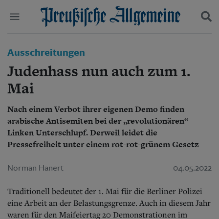
Politik
Ausschreitungen
Suchen und finden
Kultur
Judenhass nun auch zum 1.
Wirtschaft
Panorama
Mai
Gesellschaft
Leben
Nach einem Verbot ihrer eigenen Demo finden
Geschichte
arabische Antisemiten bei der „revolutionären“
Ostpreußen
Linken Unterschlupf. Derweil leidet die
Pommern
Pressefreiheit unter einem rot-rot-grünem Gesetz
Berlin-Brandenburg
Schlesien
Norman Hanert
04.05.2022
Danzig und Westpreußen
Bücher
Traditionell bedeutet der 1. Mai für die Berliner Polizei
Start
eine Arbeit an der Belastungsgrenze. Auch in diesem Jahr
Wer wir sind
waren für den Maifeiertag 20 Demonstrationen im