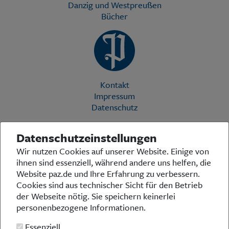
Danzig und Westpreußen
Bücher
Kontakt
Impressum
Datenschutz
Datenschutzeinstellungen
Die Preußische Allgemeine Zeitung (PAZ) ist eine einzigartige Stimme
Wir nutzen Cookies auf unserer Website. Einige von
in der deutschen Medienlandschaft. Woche für Woche berichtet sie
ihnen sind essenziell, während andere uns helfen, die
über das aktuelle Zeitgeschehen in Politik, Kultur und Wirtschaft und
bezieht zu den grundlegenden Entwicklungen unserer Gesellschaft
Website paz.de und Ihre Erfahrung zu verbessern.
Stellung. In ihrer Arbeit fühlt sich die Redaktion dem traditionellen
Cookies sind aus technischer Sicht für den Betrieb
preußischen Wertekanon verpflichtet: Das alte Preußen stand und
der Webseite nötig. Sie speichern keinerlei
steht für religiöse und weltanschauliche Toleranz, für Heimatliebe
personenbezogene Informationen.
und Weltoffenheit, für Rechtstaatlichkeit und intellektuelle
Redlichkeit sowie nicht zuletzt für ein von der Vernunft geleitetes
Essenziell