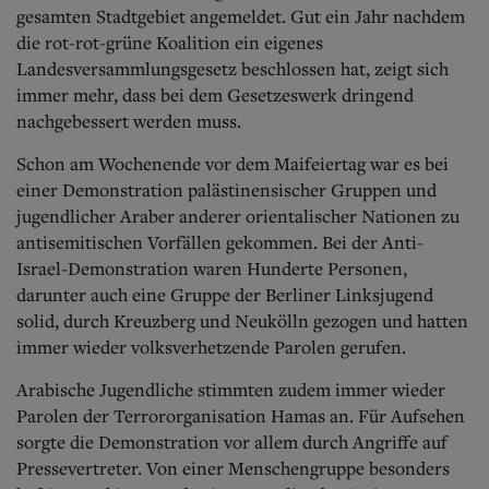
Aktuelle Ausgabe
gesamten Stadtgebiet angemeldet. Gut ein Jahr nachdem
Abonnenten-Login
die rot-rot-grüne Koalition ein eigenes
Abonnent werden
Landesversammlungsgesetz beschlossen hat, zeigt sich
Abo Prämien
immer mehr, dass bei dem Gesetzeswerk dringend
Archiv
Mediadaten
nachgebessert werden muss.
Kontakt
Schon am Wochenende vor dem Maifeiertag war es bei
Impressum
einer Demonstration palästinensischer Gruppen und
Datenschutz
jugendlicher Araber anderer orientalischer Nationen zu
antisemitischen Vorfällen gekommen. Bei der Anti-
Israel-Demonstration waren Hunderte Personen,
darunter auch eine Gruppe der Berliner Linksjugend
solid, durch Kreuzberg und Neukölln gezogen und hatten
immer wieder volksverhetzende Parolen gerufen.
Arabische Jugendliche stimmten zudem immer wieder
Parolen der Terrororganisation Hamas an. Für Aufsehen
sorgte die Demonstration vor allem durch Angriffe auf
Pressevertreter. Von einer Menschengruppe besonders