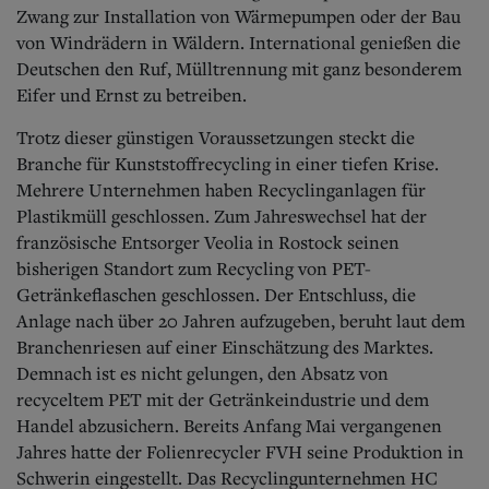
Aktuelle Ausgabe
Zwang zur Installation von Wärmepumpen oder der Bau
Abonnenten-Login
von Windrädern in Wäldern. International genießen die
Abonnent werden
Deutschen den Ruf, Mülltrennung mit ganz besonderem
Abo Prämien
Eifer und Ernst zu betreiben.
Archiv
Mediadaten
Trotz dieser günstigen Voraussetzungen steckt die
Kontakt
Branche für Kunststoffrecycling in einer tiefen Krise.
Impressum
Mehrere Unternehmen haben Recyclinganlagen für
Datenschutz
Plastikmüll geschlossen.
Zum Jahreswechsel hat der
französische Entsorger Veolia in Rostock seinen
bisherigen Standort zum Recycling von PET-
Getränkeflaschen geschlossen. Der Entschluss, die
Anlage nach über 20 Jahren aufzugeben, beruht laut dem
Branchenriesen auf einer Einschätzung des Marktes.
Demnach ist es nicht gelungen, den Absatz von
recyceltem PET mit der Getränkeindustrie und dem
Handel abzusichern. Bereits Anfang Mai vergangenen
Jahres hatte der Folienrecycler FVH seine Produktion in
Schwerin eingestellt. Das Recy­clingunternehmen HC