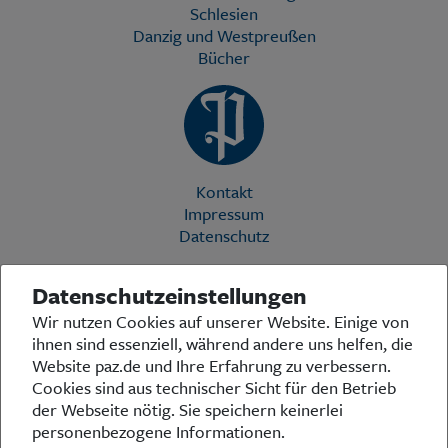
Schlesien
Danzig und Westpreußen
Bücher
Kontakt
Impressum
Datenschutz
Datenschutzeinstellungen
Die Preußische Allgemeine Zeitung (PAZ) ist eine einzigartige Stimme
Wir nutzen Cookies auf unserer Website. Einige von
in der deutschen Medienlandschaft. Woche für Woche berichtet sie
ihnen sind essenziell, während andere uns helfen, die
über das aktuelle Zeitgeschehen in Politik, Kultur und Wirtschaft und
bezieht zu den grundlegenden Entwicklungen unserer Gesellschaft
Website paz.de und Ihre Erfahrung zu verbessern.
Stellung. In ihrer Arbeit fühlt sich die Redaktion dem traditionellen
Cookies sind aus technischer Sicht für den Betrieb
preußischen Wertekanon verpflichtet: Das alte Preußen stand und
der Webseite nötig. Sie speichern keinerlei
steht für religiöse und weltanschauliche Toleranz, für Heimatliebe
personenbezogene Informationen.
und Weltoffenheit, für Rechtstaatlichkeit und intellektuelle