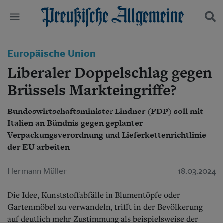
Politik
Europäische Union
Suchen und finden
Kultur
Liberaler Doppelschlag gegen
Wirtschaft
Panorama
Brüssels Markteingriffe?
Gesellschaft
Leben
Bundeswirtschaftsminister Lindner (FDP) soll mit
Geschichte
Italien an Bündnis gegen geplanter
Ostpreußen
Verpackungsverordnung und Lieferkettenrichtlinie
Pommern
der EU arbeiten
Berlin-Brandenburg
Schlesien
Hermann Müller
18.03.2024
Danzig und Westpreußen
Bücher
Die Idee, Kunststoffabfälle in Blumentöpfe oder
Start
Gartenmöbel zu verwandeln, trifft in der Bevölkerung
Wer wir sind
auf deutlich mehr Zustimmung als beispielsweise der