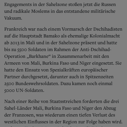
Aktuelle Ausgabe
Engagements in der Sahelzone stoßen jetzt die Russen
Abonnenten-Login
und radikale Moslems in das entstandene militärische
Abonnent werden
Vakuum.
Abo Prämien
Archiv
Frankreich war nach einem Vormarsch der Dschihadisten
Mediadaten
auf die Hauptstadt Bamako als ehemalige Kolonialmacht
Kontakt
ab 2013 in Mali und in der Sahelzone präsent und hatte
Impressum
bis zu 5500 Soldaten im Rahmen der Anti-Dschihad-
Datenschutz
Operation „Bar­khane“ in Zusammenarbeit mit den
Armeen von Mali, Burkina Faso und Niger eingesetzt. Sie
hatte den Einsatz von Spezialkräften europäischer
Partner durchgesetzt, darunter auch in Spitzenzeiten
2500 Bundeswehrsoldaten. Dazu kamen noch einmal
5000 UN-Soldaten.
Nach einer Reihe von Staatsstreichen forderten die drei
Sahel-Länder Mali, Burkina Faso und Niger den Abzug
der Franzosen, was wiederum einen tiefen Verlust des
westlichen Einflusses in der Region zur Folge haben wird.