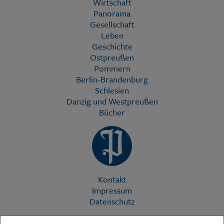
Wirtschaft
Panorama
Gesellschaft
Leben
Geschichte
Ostpreußen
Pommern
Berlin-Brandenburg
Schlesien
Danzig und Westpreußen
Bücher
Kontakt
Impressum
Datenschutz