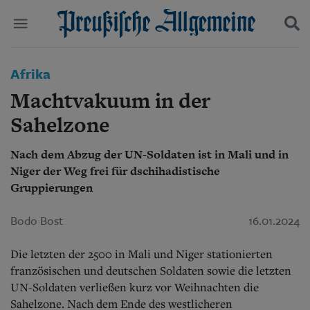
Politik
Afrika
Suchen und finden
Kultur
Machtvakuum in der
Wirtschaft
Panorama
Sahelzone
Gesellschaft
Leben
Nach dem Abzug der UN-Soldaten ist in Mali und in
Geschichte
Niger der Weg frei für dschihadistische
Ostpreußen
Gruppierungen
Pommern
Berlin-Brandenburg
Bodo Bost
16.01.2024
Schlesien
Danzig und Westpreußen
Bücher
Die letzten der 2500 in Mali und Niger stationierten
französischen und deutschen Soldaten sowie die letzten
Start
UN-Soldaten verließen kurz vor Weihnachten die
Wer wir sind
Sahelzone.
Nach dem Ende des westlicheren