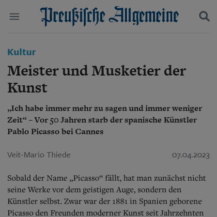
Politik
Kultur
Suchen und finden
Kultur
Meister und Musketier der
Wirtschaft
Panorama
Kunst
Gesellschaft
Leben
„Ich habe immer mehr zu sagen und immer weniger
Geschichte
Zeit“ – Vor 50 Jahren starb der spanische Künstler
Ostpreußen
Pablo Picasso bei Cannes
Pommern
Berlin-Brandenburg
Veit-Mario Thiede
07.04.2023
Schlesien
Danzig und Westpreußen
Bücher
Sobald der Name „Picasso“ fällt, hat man zunächst nicht
seine Werke vor dem geistigen Auge, sondern den
Start
Künstler selbst. Zwar war der 1881 in Spanien geborene
Wer wir sind
Picasso den Freunden moderner Kunst seit Jahrzehnten