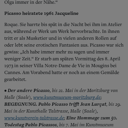
Olga immer in der Nähe.“
Picasso heiratete 1961 Jacqueline
Roque. Sie harrte bis spät in die Nacht bei ihm im Atelier
aus, während er Werk um Werk hervorbrachte. In ihnen
tritt er als Musketier und in vielen anderen Rollen auf
oder lebt seine erotischen Fantasien aus. Picasso war sich
gewiss: „Ich habe immer mehr zu sagen und immer
weniger Zeit.“ Er starb am späten Vormittag des 8. April
1973 in seiner Villa Notre-Dame de Vie in Mougins bei
Cannes. Am Vorabend hatte er noch an einem Gemälde
gearbeitet.
•
Der andere Picasso
, bis 21. Mai in der Moritzburg von
Halle (Saale),
www.kunstmuseum-moritzburg.de
;
BEGEGNUNG. Pablo Picasso trifft Jean Lurçat
, bis 29.
Mai in der Kunsthalle Talstrasse, Halle (Saale),
www.kunstverein-talstrasse.de
;
Eine Hommage zum 50.
Todestag Pablo Picassos
, bis 7. Mai im Kunstmuseum