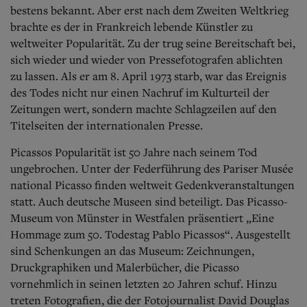
Aktuelle Ausgabe
bestens bekannt. Aber erst nach dem Zweiten Weltkrieg
Abonnenten-Login
brachte es der in Frankreich lebende Künstler zu
Abonnent werden
weltweiter Popularität. Zu der trug seine Bereitschaft bei,
Abo Prämien
sich wieder und wieder von Pressefotografen ablichten
Archiv
Mediadaten
zu lassen. Als er am 8. April 1973 starb, war das Ereignis
des Todes nicht nur einen Nachruf im Kulturteil der
Kontakt
Zeitungen wert, sondern machte Schlagzeilen auf den
Impressum
Titelseiten der internationalen Presse.
Datenschutz
Picassos Popularität ist 50 Jahre nach seinem Tod
ungebrochen. Unter der Federführung des Pariser Musée
national Picasso finden weltweit Gedenkveranstaltungen
statt. Auch deutsche Museen sind beteiligt. Das Picasso-
Museum von Münster in Westfalen präsentiert „Eine
Hommage zum 50. Todestag Pablo Picassos“. Ausgestellt
sind Schenkungen an das Museum: Zeichnungen,
Druckgraphiken und Malerbücher, die Picasso
vornehmlich in seinen letzten 20 Jahren schuf. Hinzu
treten Fotografien, die der Fotojournalist David Douglas