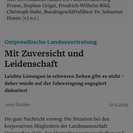
Aktuelle Ausgabe
Froese, Stephan Grigat, Friedrich-Wilhelm Böld,
Abonnenten-Login
Christoph Stabe, Bundesgeschäftsführer Dr. Sebastian
Abonnent werden
Husen (v.l.n.r.)
Abo Prämien
Archiv
Mediadaten
Ostpreußische Landesvertretung
Kontakt
Mit Zuversicht und
Impressum
Datenschutz
Leidenschaft
Leichte Lösungen in schweren Zeiten gibt es nicht –
daher wurde auf der Jahrestagung engagiert
diskutiert
Jens Eichler
12.11.2025
Die gute Nachricht vorweg: Die Situation bei den
korporativen Mitgliedern der Landsmannschaft