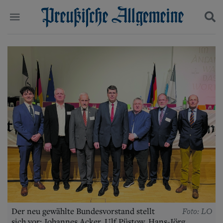
Politik
Suchen und finden
Kultur
Wirtschaft
Panorama
Gesellschaft
Leben
Geschichte
Ostpreußen
Pommern
Berlin-Brandenburg
Schlesien
Danzig und Westpreußen
Bücher
Start
Foto: LO
Der neu gewählte Bundesvorstand stellt
Wer wir sind
sich vor: Johannes Acker, Ulf Püstow, Hans-Jörg