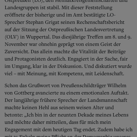
Ostpreußen (LO), den Heimatkreisgemeinschaften und
Landesgruppen ist stabil. Mit dieser Feststellung
eröffnete der bisherige und im Amt bestätigte LO-
Sprecher Stephan Grigat seinen Rechenschaftsbericht
auf der Sitzung der Ostpreußischen Landesvertretung
(OLV) in Wuppertal. Das diesjährige Treffen am 8. und 9.
November war ohnehin geprägt von einem Geist der
Zuversicht. Das allein machte die Vitalität der Beiträge
und Protagonisten deutlich. Engagiert in der Sache, fair
im Umgang, klar in der Diskussion. Und diskutiert wurde
viel – mit Meinung, mit Kompetenz, mit Leidenschaft.
Schon das Grußwort von Preußenschildträger Wilhelm
von Gottberg avancierte zu einem emotionalen Auftakt.
Der langjährige frühere Sprecher der Landsmannschaft
machte keinen Hehl aus seinem weisen Alter und
betonte:
„Ich bin in der neunten Dekade meines Lebens
und möchte daher mitteilen, dass für mich mein
Engagement mit dem heutigen Tag endet. Zudem habe ich
mit 21 Enkeln meine Pflicht an der Demographie unseres