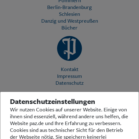
Pommern
Berlin-Brandenburg
Schlesien
Danzig und Westpreußen
Bücher
Kontakt
Impressum
Datenschutz
Datenschutzeinstellungen
Die Preußische Allgemeine Zeitung (PAZ) ist eine einzigartige Stimme
Wir nutzen Cookies auf unserer Website. Einige von
in der deutschen Medienlandschaft. Woche für Woche berichtet sie
ihnen sind essenziell, während andere uns helfen, die
über das aktuelle Zeitgeschehen in Politik, Kultur und Wirtschaft und
bezieht zu den grundlegenden Entwicklungen unserer Gesellschaft
Website paz.de und Ihre Erfahrung zu verbessern.
Stellung. In ihrer Arbeit fühlt sich die Redaktion dem traditionellen
Cookies sind aus technischer Sicht für den Betrieb
preußischen Wertekanon verpflichtet: Das alte Preußen stand und
der Webseite nötig. Sie speichern keinerlei