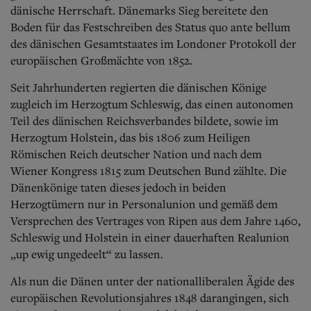
Aktuelle Ausgabe
dänische Herrschaft. Dänemarks Sieg bereitete den
Abonnenten-Login
Boden für das Festschreiben des Status quo ante bellum
Abonnent werden
des dänischen Gesamtstaates im Londoner Protokoll der
Abo Prämien
europäischen Großmächte von 1852.
Archiv
Mediadaten
Seit Jahrhunderten regierten die dänischen Könige
Kontakt
zugleich im Herzogtum Schleswig, das einen autonomen
Impressum
Teil des dänischen Reichsverbandes bildete, sowie im
Datenschutz
Herzogtum Holstein, das bis 1806 zum Heiligen
Römischen Reich deutscher Nation und nach dem
Wiener Kongress 1815 zum Deutschen Bund zählte. Die
Dänenkönige taten dieses jedoch in beiden
Herzogtümern nur in Personalunion und gemäß dem
Versprechen des Vertrages von Ripen aus dem Jahre 1460,
Schleswig und Holstein in einer dauerhaften Realunion
„up ewig ungedeelt“ zu lassen.
Als nun die Dänen unter der nationalliberalen Ägide des
europäischen Revolutionsjahres 1848 darangingen, sich