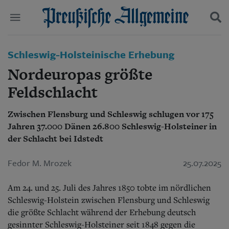
Politik
Schleswig-Holsteinische Erhebung
Suchen und finden
Kultur
Nordeuropas größte
Wirtschaft
Panorama
Feldschlacht
Gesellschaft
Leben
Zwischen Flensburg und Schleswig schlugen vor 175
Geschichte
Jahren 37.000 Dänen 26.800 Schleswig-Holsteiner in
Ostpreußen
der Schlacht bei Idstedt
Pommern
Berlin-Brandenburg
Fedor M. Mrozek
25.07.2025
Schlesien
Danzig und Westpreußen
Bücher
Am 24. und 25. Juli des Jahres 1850 tobte im nördlichen
Schleswig-Holstein zwischen Flensburg und Schleswig
Start
die größte Schlacht während der Erhebung deutsch
Wer wir sind
gesinnter Schleswig-Holsteiner seit 1848 gegen die