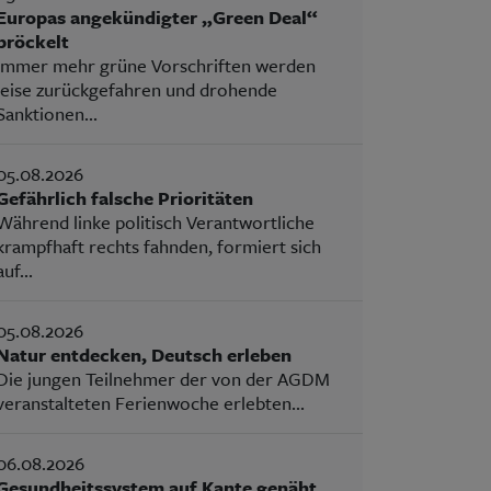
Europas angekündigter „Green Deal“
bröckelt
Immer mehr grüne Vorschriften werden
leise zurückgefahren und drohende
Sanktionen...
05.08.2026
Gefährlich falsche Prioritäten
Während linke politisch Verantwortliche
krampfhaft rechts fahnden, formiert sich
auf...
05.08.2026
Natur entdecken, Deutsch erleben
Die jungen Teilnehmer der von der AGDM
veranstalteten Ferienwoche erlebten...
06.08.2026
Gesundheitssystem auf Kante genäht