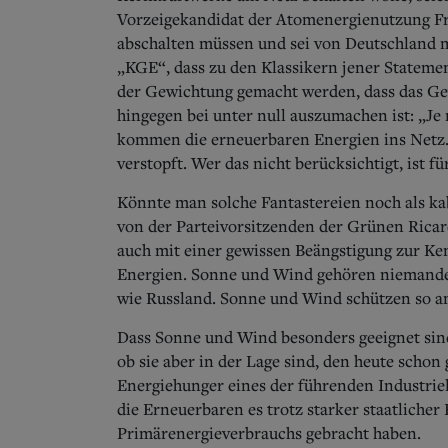
Vorzeigekandidat der Atomenergienutzung F
abschalten müssen und sei von Deutschland m
„KGE“, dass zu den Klassikern jener Stateme
der Gewichtung gemacht werden, dass das Ge
hingegen bei unter null auszumachen ist: „J
kommen die erneuerbaren Energien ins Netz.
verstopft. Wer das nicht berücksichtigt, ist f
Könnte man solche Fantastereien noch als kab
von der Parteivorsitzenden der Grünen Rica
auch mit einer gewissen Beängstigung zur Ke
Energien. Sonne und Wind gehören niemand
wie Russland. Sonne und Wind schützen so a
Dass Sonne und Wind besonders geeignet sind
ob sie aber in der Lage sind, den heute scho
Energiehunger eines der führenden Industriel
die Erneuerbaren es trotz starker staatlicher
Primärenergieverbrauchs gebracht haben.