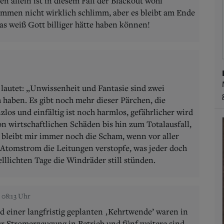
n allein ist in diesem Fall der Blackout wohl
mmen nicht wirklich schlimm, aber es bleibt am Ende
as weiß Gott billiger hätte haben können!
lautet: „Unwissenheit und Fantasie sind zwei
 haben. Es gibt noch mehr dieser Pärchen, die
os und einfältig ist noch harmlos, gefährlicher wird
n wirtschaftlichen Schäden bis hin zum Totalausfall,
, bleibt mir immer noch die Scham, wenn vor aller
r Atomstrom die Leitungen verstopfe, was jeder doch
llichten Tage die Windräder still stünden.
, 08:13 Uhr
d einer langfristig geplanten ‚Kehrtwende’ waren in
r Stromerzeugung in Betrieb und fünf weitere sind