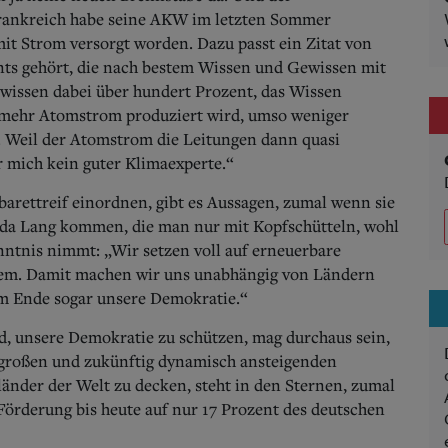
rankreich habe seine AKW im letzten Sommer
it Strom versorgt worden. Dazu passt ein Zitat von
nts gehört, die nach bestem Wissen und Gewissen mit
wissen dabei über hundert Prozent, das Wissen
e mehr Atomstrom produziert wird, umso weniger
 Weil der Atomstrom die Leitungen dann quasi
ür mich kein guter Klimaexperte.“
arettreif einordnen, gibt es Aussagen, zumal wenn sie
rda Lang kommen, die man nur mit Kopfschütteln, wohl
nntnis nimmt: „Wir setzen voll auf erneuerbare
em. Damit machen wir uns unabhängig von Ländern
m Ende sogar unsere Demokratie.“
, unsere Demokratie zu schützen, mag durchaus sein,
n großen und zukünftig dynamisch ansteigenden
änder der Welt zu decken, steht in den Sternen, zumal
 Förderung bis heute auf nur 17 Prozent des deutschen