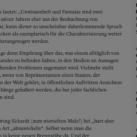
lautet: „Unwissenheit und Fantasie sind zwei
1960er Jahren eher aus der Beobachtung von
ar, kann dieser so unscheinbar daherkommende Spruch
ken als exemplarisch für die Charakterisierung weiter
 herangezogen werden.
ige denn Empörung über das, was einem alltäglich von
Landes zu befinden haben, in den Medien an Aussagen
henden Problemen zugemutet wird. Vielmehr stellt
, wenn von Repräsentanten eines Staates, der
 der Welt gehört, in öffentlichen Auftritten Ansichten
änge geäußert werden, die bar jeder fachlichen
n sind.
ring-Eckardt (zum wievielten Male?) bei „hart aber
en Art „abzuwickeln“. Selbst wenn man die
n ja keine neuen Brennstäbe da. Und der