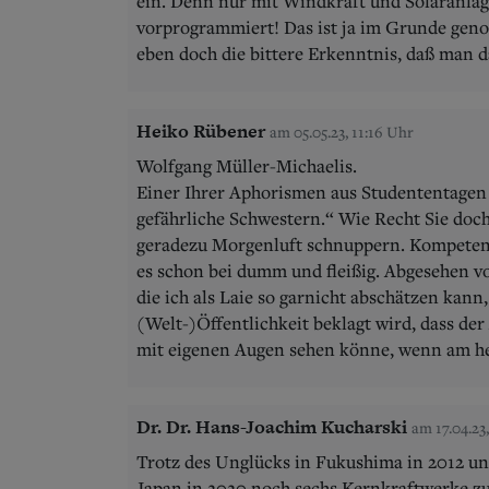
ein. Denn nur mit Windkraft und Solaranlage
vorprogrammiert! Das ist ja im Grunde geno
eben doch die bittere Erkenntnis, daß man d
Heiko Rübener
am 05.05.23, 11:16 Uhr
Wolfgang Müller-Michaelis.
Einer Ihrer Aphorismen aus Studententagen 
gefährliche Schwestern.“ Wie Recht Sie doch
geradezu Morgenluft schnuppern. Kompetenzl
es schon bei dumm und fleißig. Abgesehen vo
die ich als Laie so garnicht abschätzen kann
(Welt-)Öffentlichkeit beklagt wird, dass de
mit eigenen Augen sehen könne, wenn am hel
Dr. Dr. Hans-Joachim Kucharski
am 17.04.23
Trotz des Unglücks in Fukushima in 2012 un
Japan in 2020 noch sechs Kernkraftwerke zu