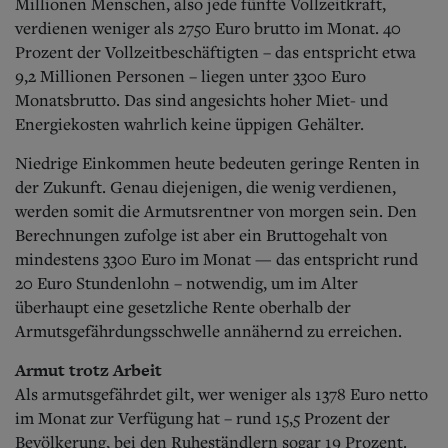
Aktuelle Ausgabe
Millionen Menschen, also jede fünfte Vollzeitkraft,
Abonnenten-Login
verdienen weniger als 2750 Euro brutto im Monat. 40
Abonnent werden
Prozent der Vollzeitbeschäftigten – das entspricht etwa
Abo Prämien
9,2 Millionen Personen – liegen unter 3300 Euro
Archiv
Monatsbrutto. Das sind angesichts hoher Miet- und
Mediadaten
Energiekosten wahrlich keine üppigen Gehälter.
Kontakt
Niedrige Einkommen heute bedeuten geringe Renten in
Impressum
der Zukunft. Genau diejenigen, die wenig verdienen,
Datenschutz
werden somit die Armutsrentner von morgen sein. Den
Berechnungen zufolge ist aber ein Bruttogehalt von
mindestens 3300 Euro im Monat — das entspricht rund
20 Euro Stundenlohn – notwendig, um im Alter
überhaupt eine gesetzliche Rente oberhalb der
Armutsgefährdungsschwelle annähernd zu erreichen.
Armut trotz Arbeit
Als armutsgefährdet gilt, wer weniger als 1378 Euro netto
im Monat zur Verfügung hat – rund 15,5 Prozent der
Bevölkerung, bei den Ruheständlern sogar 19 Prozent.