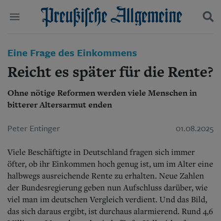
Politik
Eine Frage des Einkommens
Suchen und finden
Kultur
Reicht es später für die Rente?
Wirtschaft
Panorama
Ohne nötige Reformen werden viele Menschen in
Gesellschaft
bitterer Altersarmut enden
Leben
Geschichte
Ostpreußen
Peter Entinger
01.08.2025
Pommern
Berlin-Brandenburg
Viele Beschäftigte in Deutschland fragen sich immer
Schlesien
öfter, ob ihr Einkommen hoch genug ist, um im Alter eine
Danzig und Westpreußen
halbwegs ausreichende Rente zu erhalten. Neue Zahlen
Bücher
der Bundesregierung geben nun Aufschluss darüber, wie
viel man im deutschen Vergleich verdient. Und das Bild,
Start
Wer wir sind
das sich daraus ergibt, ist durchaus alarmierend. Rund 4,6